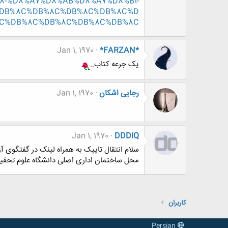
8-%D8%A7%D8%AB%D8%A7%D8%B1-
%DB%8C%DB%8C%DB%8C%DB%8C%D
C%DB%8C%DB%8C%DB%8C%DB%8C
Jan 1, 1970
*FARZAN*
یک جرعه کتاب..
رجایی اشکان
Jan 1, 1970
Jan 1, 1970
DDDIQ
سلام انتقال تاپیک به همراه لینک در گفتگوی آز
محل ساختمان اداری اصلی دانشگاه علوم تحقیق
کاربران
Persian