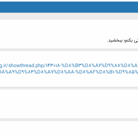
ی بکنم؛ ببخشید.
-eng.ir/showthread.php/143018-%D8%B3%D8%A6%D9%88%
A%A9%D9%84%D8%A7%D8%AA-%D8%AF%D8%B1-%D9%85%