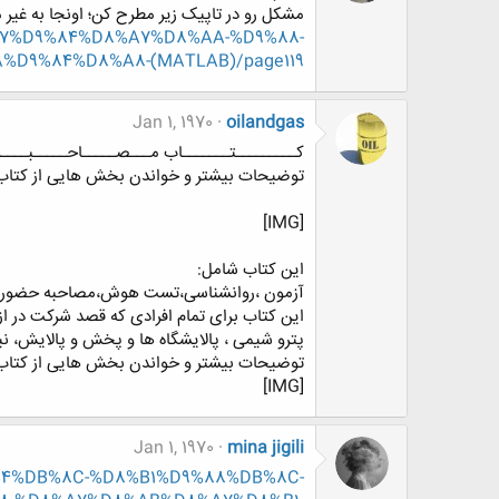
مشکل رو در تاپیک زیر مطرح کن؛ اونجا به غی
D8%A7%D9%84%D8%A7%D8%AA-%D9%88-
D9%84%D8%A8-(MATLAB)/page119
Jan 1, 1970
oilandgas
کـــــــــتـــــــاب مـــصـــــاحـــــبــــ
توضیحات بیشتر و خواندن بخش هایی از کتاب در : p.ir
[IMG]
این کتاب شامل:
آزمون ،روانشناسی،تست هوش،مصاحبه حضور
این کتاب برای تمام افرادی که قصد شرکت در
پترو شیمی ، پالایشگاه ها و پخش و پالایش، نی
توضیحات بیشتر و خواندن بخش هایی از کتاب در : p.ir
[IMG]
Jan 1, 1970
mina jigili
D8%B4%DB%8C-%D8%B1%D9%88%DB%8C-