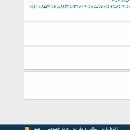
%DA%86
%D9%85%DB%8C%D9%86%D8%A7%DB%8C%
ارتباط با ما
قوانین و مقرّرات
حریم خصوصی
راهنما
R