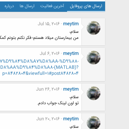
ارسال های پروفایل
آخرین فعالیت
ارسال ها
درباره
Jul 15, 2016
meytim
سلام،
من بیمارستان میلاد هستم؛ فکر نکنم بتونم کمک
Jul 6, 2016
meytim
D8%A7%D9%84%D8%A7%D8%AA-%D9%88-
D8%AA%D9%84%D8%A8-(MATLAB)?
p=8482804&viewfull=1#post8482804
Jun 26, 2016
meytim
سلام،
تو اون لینک جواب دادم.
Jun 20, 2016
meytim
سلام،