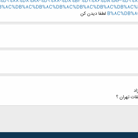
%D9%88%D8%A8-%D9%88-%D8%B3%D9%86%DA%AF-%D9%8
DB%8C%DB%8C%DB%8C%DB%8C%DB%8C%DB%8C%DB%8C
B%8C%DB%8
لطفا دیدن کن
اد
ات تهران ؟