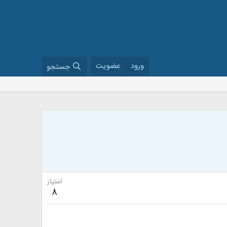
ورود
عضویت
جستجو
امتیاز
8