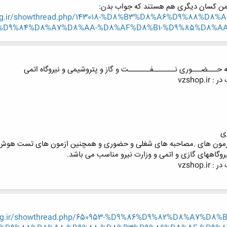
ر من کسان دیگری هم هستند که جواب بدن:
-eng.ir/showthread.php/143018-%D8%B3%D8%A6%D9%88%
D9%84%D8%A7%D8%AA-%D8%AF%D8%B1-%D9%85%D8%AA%
ه حـــضـــوری نـــــــفـــــــت و گاز و پتروشیمی و نیروگاه اتمی
vzsho
ی
 ازمون های .مصاحبه های شغلی و حضوری و همچنین ازمون های تست هوش و
روگاههای گازی و اتمی و وزارت نیرو مناسب می باشد.
vzsho
-eng.ir/showthread.php/650953-%D9%86%D9%82%D8%A7%