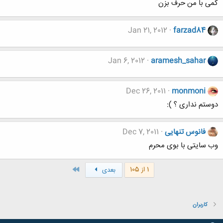
کمی با من حرف بزن
Jan 21, 2012
farzad84
Jan 6, 2012
aramesh_sahar
Dec 26, 2011
monmoni
دوستم نداری ؟ ):
فانوس تنهایی
Dec 7, 2011
وب سایتی با بوی محرم
آخر
1 از 105
بعدی
کاربران