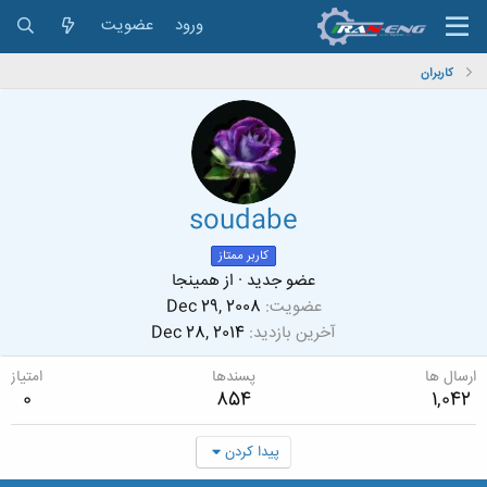
ورود
عضویت
کاربران
soudabe
کاربر ممتاز
عضو جدید
·
از
همینجا
عضویت
Dec 29, 2008
آخرین بازدید
Dec 28, 2014
ارسال ها
پسندها
امتیاز
0
854
1,042
پیدا کردن