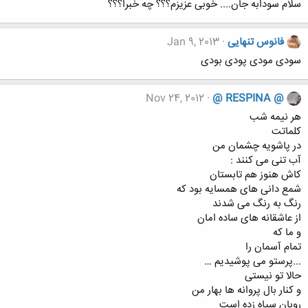
سلام سودابه جان.... خوبی عزیزم؟؟؟ چه خبرا؟؟؟
فانوس تنهایی
Jan 9, 2013
سودی مودی پودی بودی
Nov 24, 2012
@ RESPINA @
هر نیمه شب
کلماتت
در پاشویه چشمان من
آب تنی می کنند :
کاش هنوز هم تابستان
شمع دانی های همسایه بود که
رنگ به رنگ می شدند
از عاشقانه های ساده امان
و ما که
تمام آسمان را
...پرستو می پوشیدیم …
حالا تو نیستی
و کنار بال پروانه ها بهار من
روبان سیاه زده است