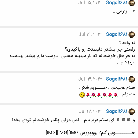
Jul 15, 2013
Sogol1681
عـــزیزمی...
Jul 14, 2013
Sogol1681
ئه واقعا؟
راستی چرا بیشتر ادلیستت رو پاکیدی؟
به هر حال خوشحالم که باز میبینم هستی.. دوست دارم بیشتر ببینمت
عزیز دلم...
Jul 13, 2013
Sogol1681
سلام عجیجم... خــــوبم شکر..
ممنونم..
Jul 12, 2013
Sogol1681
واااااااااااااااای سلام عزیز دلم... نمی دونی چقدر خوشحالم کردی بخدا...
خـــــــــوبی گلم؟ بوووووس[IMG][IMG][IMG]