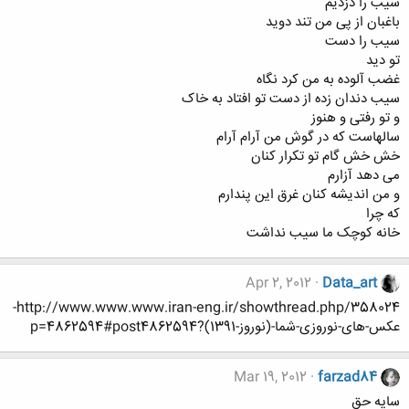
سیب را دزدیم
باغبان از پی من تند دوید
سیب را دست
تو دید
غضب آلوده به من کرد نگاه
سیب دندان زده از دست تو افتاد به خاک
و تو رفتی و هنوز
سالهاست که در گوش من آرام آرام
خش خش گام تو تکرار کنان
می دهد آزارم
و من اندیشه کنان غرق این پندارم
که چرا
خانه کوچک ما سیب نداشت
Apr 2, 2012
Data_art
http://www.www.www.iran-eng.ir/showthread.php/358024-
عکس-های-نوروزی-شما-(نوروز-1391)?p=4862594#post4862594
Mar 19, 2012
farzad84
سايه حق