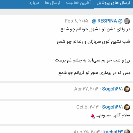
ارسال های پروفایل
آخرین فعالیت
ارسال ها
درباره
Feb 8, 2015
@ RESPINA @
در وفای عشق تو مشهور خوبانم چو شمع
شب نشین کوی سربازان و رندانم چو شمع
روز و شب خوابم نمی‌آید به چشم غم پرست
بس که در بیماری هجر تو گریانم چو شمع
Apr 27, 2014
Sogol1681
Oct 5, 2013
Sogol1681
سلام گلم.. ممنونم...
Aug 25, 2013
kachal63