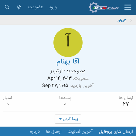
ورود
عضویت
کاربران
آ
آقا بهنام
عضو جدید
·
از
تبریز
عضویت
Apr 14, 2013
آخرین بازدید
Sep 27, 2015
ارسال ها
پسندها
امتیاز
0
0
27
پیدا کردن
ارسال های پروفایل
آخرین فعالیت
ارسال ها
درباره