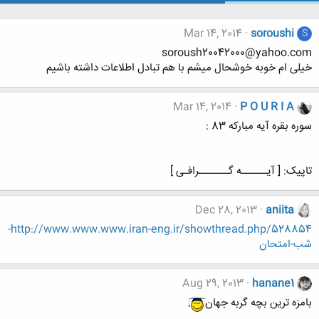
Mar 14, 2014
soroushi
S
soroush20042000@yahoo.com
خیلی ام خوبه خوشحال میشم با هم تبادل اطلاعات داشته باشیم
Mar 14, 2014
P O U R I A
سوره بقره آیه مبارکه 83 :
تاپیک: [ آیــــــه گـــــــرافـی ]
Dec 28, 2013
aniita
http://www.www.www.iran-eng.ir/showthread.php/528854-
شب-امتحان
Aug 29, 2013
hanane1
بامزه ترین بچه گربه جهان