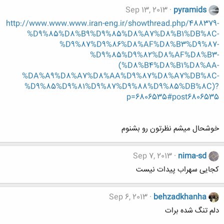
Sep 13, 2013
pyramids
http://www.www.www.iran-eng.ir/showthread.php/488379-
%D9%85%D8%B9%D9%85%D8%A7%D8%B1%DB%8C-
%D9%87%D9%86%D8%AF%D8%B3%D9%87-
%D9%85%D9%82%D8%AF%D8%B3-
(%D8%B4%D8%B1%D8%AA-
%DA%A9%D8%A7%D8%AA%D9%87%D8%A7%DB%8C-
%D9%85%D9%81%D9%87%D9%88%D9%85%DB%8C)?
p=6806535#post6806535
خوشحال میشم نظرتون رو بشنوم
Sep 7, 2013
nima-sd
کجایی سهراب پیدات نیست
Sep 6, 2013
behzadkhanha
دلم تنگ شده برات