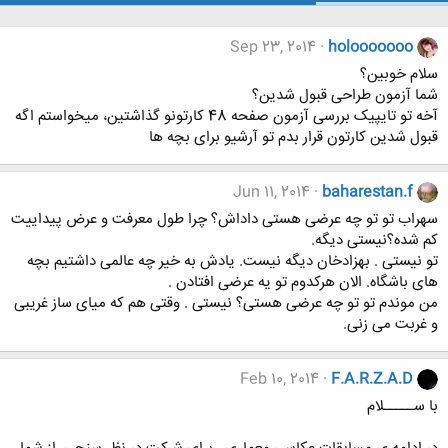
Sep 23, 2014
holooooooo
سلام خوبین؟
شما آزمون طراحی قبول شدین؟
آخه تو تایپیک بررسی آزمون صفحه 48 کارتونو گذاشتین، میخواستم اگه
قبول شدین کارتون قرار بدم تو آرشیو برای بچه ها
Jun 11, 2014
baharestan.f
سهراب تو تو چه عرضی هستی داداش؟ چرا طول معرفت و عرض پیداییت
کم شده؟نیستی دیگه.
تو نیستی . بهزادخان دیگه نیست. یادش به خیر چه عالمی داشتیم بچه
های باشگاه. الان هرکدوم تو یه عرضی افتادن .
من موندم تو تو چه عرضی هستی؟ نیستی . وقتی هم که میای ساز غریبی
و غربت می زنی.
Feb 10, 2014
F.A.R.Z.A.D
با ســـــلام