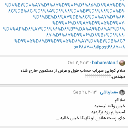
%D8%B1%D8%A7%D9%87%D9%86%D9%85%D8%A7%DB%
8C%DB%8C-%D9%85%D9%88%D8%B6%D9%88%D8%B9-
%D9%BE%D8%A7%DB%8C%D8%A7%D9%86-
%D9%86%D8%A7%D9%85%D9%87-
%D8%AF%D8%A7%D9%86%D8%B4%DA%A9%D8%AF%D9%
87-%D9%87%D9%86%D8%B1-%D9%88-
%D9%85%D8%B9%D9%85%D8%A7%D8%B1%DB%8C?
p=6887008#post6887008
Oct 2, 2013
baharestan.f
سلام کجایی سهراب حساب طول و عرض از دستمون خارج شده
مهندس.؟؟؟؟؟؟؟؟؟؟؟؟؟
معمارباشی
Sep 21, 2013
سلااام
خیلی وقته نیستید
امیدوارم زود برگردید
جای پست هاتون تو تاپیکا خیلی خالیه ...