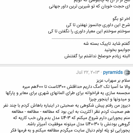
تلخ تر از آن به چابلوسی که گویم
ای حجت خوبان که تو شیرین ترین داور جهانی
اخر تو بگو
شرح این داوری جانسوز نهفتن تا کی
سوختم سوختم این معیار داوری را نگفتن تا کی
..................................................................
گفتم شاید تاپیک بسته شه
جوابمو بخونید
البته زیادم حوصلخ نداشتم برا گفتنش
Jul 22, 2013
pyramids
سلام بر سهراب عزیز
والا ما آسیا تک 2مگ داریم حداقلش 300تاست تا 600هم میره
مجسمه سازی یه فراخوانه برای طرای المانهای شهری برای معابر و پارکها
و میدونها و اینجور چیزا
دیروز من رفتم پیش شکوهی یه صحبتی در اینباره باهاش کردم با چند نفر
هم صحبت کردم نظر اکثریت به این بود که مطالعه - مطالعه - مطالعه
منم یجورایی دارم شروع میکنم که 3-4تا مدل بدم ولی خب کاریه که
گروهی بودنش با 30-40تا مدل میتونه موفقیت آمیزتر باشه.
یجورایی تو پله اولم دنبال سایت میگردم مطالعه میکنم و به فرمها فکر