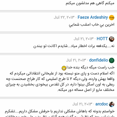
میکنم گاهی هم مدلشون میکنم
Jul 22, 2013
Faeze Ardeshiry
اخرين بي خاب امشب شمايي
Jul 21, 2013
HOTT
نه....یکدفعه برات اخطار میاد...شایدم اکانت تو ببندن
Jul 21, 2013
donfidelio
D
خب راست میگه دیگه بنده خدا
اگه اسلام دست و پای منو نبسته بود از علیخانی انتقاداتی میکردم که
واقعا بهش وارده، ولی دیگه 2 تا طرح اسلیمی که کار طراح صحنست چه
ربطی به اون اسگل بینوا داره، در کل تقدس بیخودی بخشیدن به چیزای
مختلف مارو از اصل مساله دور میکنه.
Jul 21, 2013
arcdoc
خواستم بدونه که باهاش مشکلی نداریم با حرفش مشکل داریم....تشکرم
بابت این بود که نظرش رو گفت همه آازادن نظر بدن ولی خوب مخالفتم