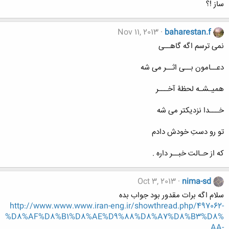
ساز !؟
Nov 11, 2013
baharestan.f
نمی ترسم اگه گاهــی
دعــامون بــی اثــر می شه
همیـشـه لحظۀ آخـــر
خـــدا نزدیکتر می شه
تو رو دستِ خودش دادم
که از حـالت خبــر داره .
Oct 3, 2013
nima-sd
سلام اگه برات مقدور بود جواب بده
http://www.www.www.iran-eng.ir/showthread.php/497062-
%D8%AF%D8%B1%D8%AE%D9%88%D8%A7%D8%B3%D8%
AA-