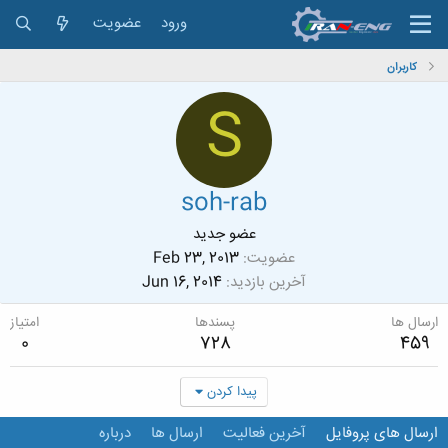
ورود
عضویت
کاربران
S
soh-rab
عضو جدید
عضویت
Feb 23, 2013
آخرین بازدید
Jun 16, 2014
ارسال ها
پسندها
امتیاز
0
728
459
پیدا کردن
ارسال های پروفایل
آخرین فعالیت
ارسال ها
درباره