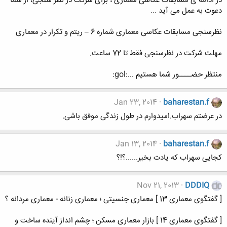
در ادامه ی مسابقات عکاسی معماری ، برای شرکت در نظر سنجی، از شما
دعوت به عمل می آید ...
نظرسنجی مسابقات عکاسی معماری شماره 6 – ریتم و تکرار در معماری
مهلت شرکت در نظرسنجی فقط تا 72 ساعت.
منتظر حضــــور شما هستیم ...:gol:
Jan 23, 2014
baharestan.f
در عرضتم سهراب.امیدوارم در طول زندگی موفق باشی.
Jan 13, 2014
baharestan.f
کجایی سهراب که یادت بخیر......؟!؟
Nov 21, 2013
DDDIQ
[ گفتگوی معماری 13 ] معماری جنسیتی ؛ معماری زنانه - معماری مردانه ؟
[ گفتگوی معماری 14 ] بازار معماری مسکن ؛ چشم انداز آینده ساخت و