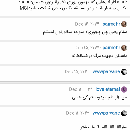
:heart:از انارهایی که مهمون روزای آخر پائیزتون هستن:heart:
عکس تهیه فرمائید و در مسابقه عکاس باشی شرکت نمایید[IMG]
Dec 16, 2013
parmehr
سلام یعنی چی چجوری؟ متوجه منظورتون نمیشم
Dec 15, 2013
parmehr
داستان عجیب مرگ در غسالخانه
Dec 15, 2013
wwwparvane
Dec 11, 2013
love eternal
L
من ازاولشم میدونستم کی هسی
Dec 11, 2013
wwwparvane
سلاااااااااااااااام اقا ما بیشتر..