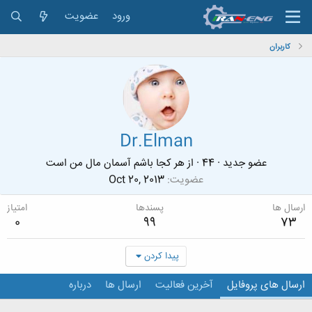
ورود
عضویت
کاربران
Dr.Elman
عضو جدید
·
44
·
از
هر کجا باشم آسمان مال من است
عضویت
Oct 20, 2013
ارسال ها
پسندها
امتیاز
0
99
73
پیدا کردن
ارسال های پروفایل
آخرین فعالیت
ارسال ها
درباره