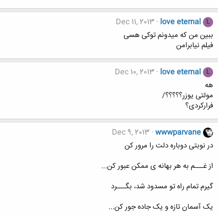
Dec 11, 2013
love eternal
L
ببین من که میدونم توکی هسی
فیلم نیابرامن
Dec 10, 2013
love eternal
L
هه
مولتی یوزر؟؟؟؟؟/
فرارکردی؟
Dec 9, 2013
wwwparvane
در نوبتی دوباره دلت را مرور کن
از غـــم به هر بهانه ی ممکن عبور کن...
گیرم تمام راه تو مسدود شد، بگـــرد
یک آسمان تازه و یک جاده جور کن...