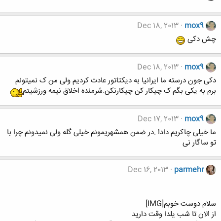
Dec 18, 2013
mox9
چش دکی
Dec 18, 2013
mox9
دکی جون درسته ما ایرانیا به دیکتاتور عادت کردیم ولی من ک نمیتونم
برم به یکی بگم ک چیکار کن چیکارنکن.شرمنده اخلاق نیمه ورزشیتم
Dec 17, 2013
mox9
ما خیلی چاکریم دادا .در ضمن همشهریمونم خیلی گله ولی نمیدونم چرا با
تو ساگار نی
Dec 16, 2013
parmehr
سلام دوست خوبم[IMG]
از الان تا شب یلدا وقت دارید