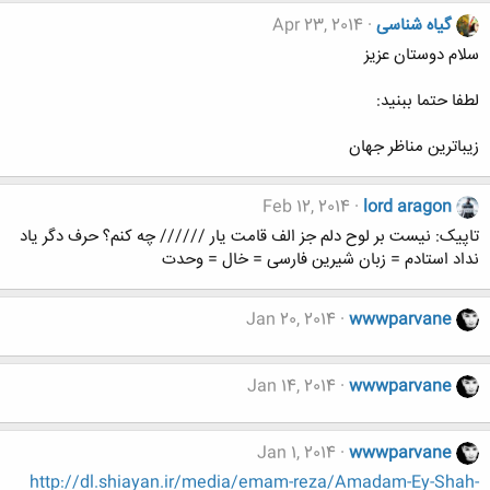
گیاه شناسی
Apr 23, 2014
سلام دوستان عزیز
لطفا حتما ببنید:
زیباترین مناظر جهان
Feb 12, 2014
lord aragon
تاپیک: نیست بر لوح دلم جز الف قامت یار ////// چه کنم؟ حرف دگر یاد
نداد استادم = زبان شیرین فارسی = خال = وحدت
Jan 20, 2014
wwwparvane
Jan 14, 2014
wwwparvane
Jan 1, 2014
wwwparvane
http://dl.shiayan.ir/media/emam-reza/Amadam-Ey-Shah-