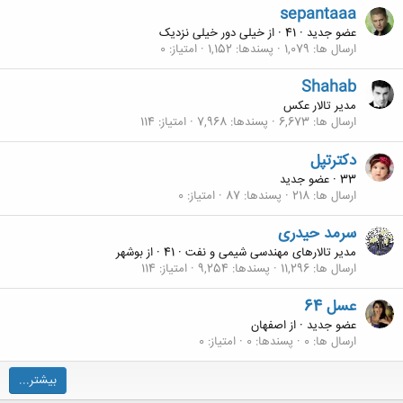
sepantaaa
عضو جدید
·
41
·
از
خیلی دور خیلی نزدیک
ارسال ها
1,079
پسندها
1,152
امتیاز
0
Shahab
مدیر تالار عکس
ارسال ها
6,673
پسندها
7,968
امتیاز
114
دکترتپل
33
·
عضو جدید
ارسال ها
218
پسندها
87
امتیاز
0
سرمد حیدری
مدیر تالارهای مهندسی شیمی و نفت
·
41
·
از
بوشهر
ارسال ها
11,296
پسندها
9,254
امتیاز
114
عسل 64
عضو جدید
·
از
اصفهان
ارسال ها
0
پسندها
0
امتیاز
0
بیشتر...