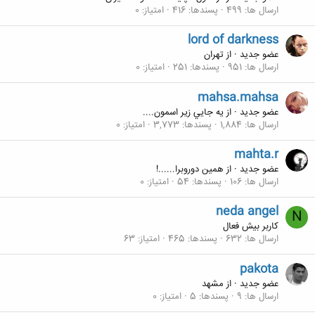
ارسال ها
499
پسندها
416
امتیاز
0
lord of darkness
عضو جدید
·
از
تهران
ارسال ها
951
پسندها
251
امتیاز
0
mahsa.mahsa
عضو جدید
·
از
يه جايي زير اسمون....
ارسال ها
1,884
پسندها
3,773
امتیاز
0
mahta.r
عضو جدید
·
از
همین دوروبرا......!
ارسال ها
106
پسندها
54
امتیاز
0
neda angel
N
کاربر بیش فعال
ارسال ها
632
پسندها
465
امتیاز
63
pakota
عضو جدید
·
از
مشهد
ارسال ها
9
پسندها
5
امتیاز
0