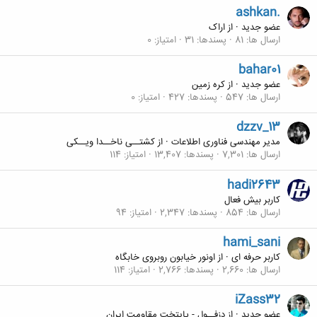
ashkan.
عضو جدید
·
از
اراک
ارسال ها
81
پسندها
31
امتیاز
0
bahar01
عضو جدید
·
از
کره زمین
ارسال ها
547
پسندها
427
امتیاز
0
dzzv_13
مدیر مهندسی فناوری اطلاعات
·
از
کشتــی ناخــدا ویــکی
ارسال ها
7,301
پسندها
13,407
امتیاز
114
hadi2643
کاربر بیش فعال
ارسال ها
854
پسندها
2,347
امتیاز
94
hami_sani
کاربر حرفه ای
·
از
اونور خیابون روبروی خابگاه
ارسال ها
2,660
پسندها
2,766
امتیاز
114
iZass32
عضو جدید
·
از
دزفــول - پایتخت مقاومت ایران