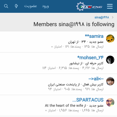
ورود
عضویت
sina@1998
Members sina@1998 is following
**samira
عضو جدید
·
34
·
از
تهران
ارسال ها
135
پسندها
161
امتیاز
0
*mohsen_24
کاربر حرفه ای
·
از
نيشابور
ارسال ها
4,192
پسندها
6,315
امتیاز
114
-->ali<--
کاربر بیش فعال
·
از
پایتخت صنعتی ایران
ارسال ها
961
پسندها
905
امتیاز
94
...SPARTACUS
عضو جدید
·
از
At the heart of the wife
ارسال ها
1,665
پسندها
1,956
امتیاز
0