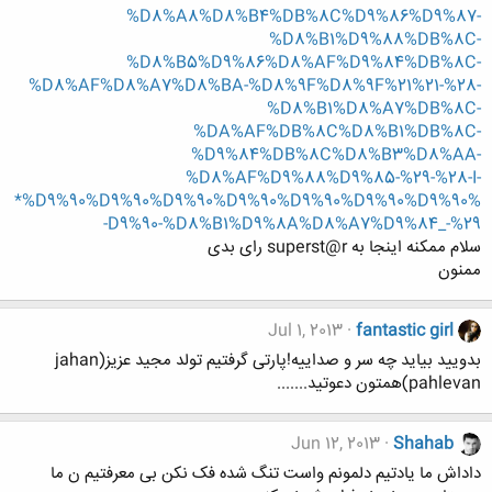
%D8%A8%D8%B4%DB%8C%D9%86%D9%87-
%D8%B1%D9%88%DB%8C-
%D8%B5%D9%86%D8%AF%D9%84%DB%8C-
%D8%AF%D8%A7%D8%BA-%D8%9F%D8%9F%21%21-%28-
%D8%B1%D8%A7%DB%8C-
%DA%AF%DB%8C%D8%B1%DB%8C-
%D9%84%DB%8C%D8%B3%D8%AA-
%D8%AF%D9%88%D9%85-%29-%28-I-
*%D9%90%D9%90%D9%90%D9%90%D9%90%D9%90%D9%90%
D9%90-%D8%B1%D9%8A%D8%A7%D9%84_-%29-
سلام ممکنه اینجا به superst@r رای بدی
ممنون
Jul 1, 2013
fantastic girl
بدویید بیاید چه سر و صداییه!پارتی گرفتیم تولد مجید عزیز(jahan
pahlevan)همتون دعوتید.......
Jun 12, 2013
Shahab
داداش ما یادتیم دلمونم واست تنگ شده فک نکن بی معرفتیم ن ما