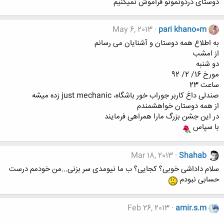
دوستای دردونمونو فراموش نمیکنیم
May 6, 2013
pari khano0m
به اطلاع همه دوستان و آشنایان می رسانم
از امشب
دو شنبه
مورخ 16/ 2/ 92
ساعت 23
صندلی داغ کاربر جوراب خور باشگاه، just mechanic زده میشه
از همه دوستان خواهشمندم
در این جشن بزرگ مارا همراهی فرمایند
با سپاس
Mar 18, 2013
Shahab
سلام داداشی خوبی؟ کجایی؟ ب ما نیومدی سر بزنی...من خودمم درست
حسابی نبودم
Feb 26, 2013
amir.s.m