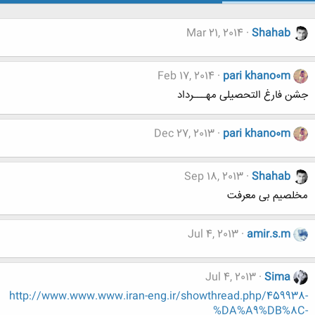
Mar 21, 2014
Shahab
Feb 17, 2014
pari khano0m
جشن فارغ التحصیلی مهـــرداد
Dec 27, 2013
pari khano0m
Sep 18, 2013
Shahab
مخلصیم بی معرفت
Jul 4, 2013
amir.s.m
Jul 4, 2013
Sima
http://www.www.www.iran-eng.ir/showthread.php/459938-
%DA%A9%DB%8C-