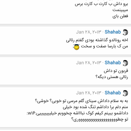
برو داش ب کارت ب کارت برس
میبینمت
فعلن بای
Jan 28, 2013
Shahab
اخه رونالدو گذاشته بودی گفتم رئالی
من ک بارسا صفت و سخت
Jan 28, 2013
Shahab
قربون تو داش
رئالی هستی دیگه؟
Jan 28, 2013
Shahab
به به سلام داداش سینای گلم مرسی تو خوبی؟ خوشی؟
منم دلم برا داداشم تنگ شده بود خیلی
داداشمو ببینم کیفم کوک نباااشه چخووبم خیلیییییییی:w16:
تو چطوووووووووووووووووووری؟