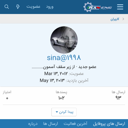
ورود
عضویت
کاربران
sina@1998
عضو جدید
·
از
زیر سقف آسمون..........
عضویت
Mar 13, 2012
آخرین بازدید
May 13, 2013
ارسال ها
پسندها
امتیاز
0
102
93
پیدا کردن
ارسال های پروفایل
آخرین فعالیت
ارسال ها
درباره