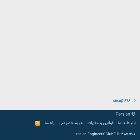
sina@1998
Persian
ارتباط با ما
قوانین و مقرّرات
حریم خصوصی
راهنما
R
S
S
®
Iranian Engineers' Club
© 1385-1401.