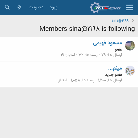
ورود
عضویت
sina@1998
Members sina@1998 is following
مسعود فهیمی
عضو
ارسال ها
79
پسندها
32
امتیاز
19
میثم...
عضو جدید
ارسال ها
1,200
پسندها
1,058
امتیاز
0