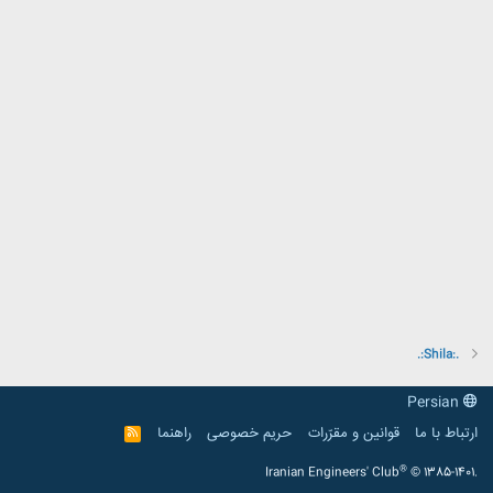
.:Shila:.
Persian
ارتباط با ما
قوانین و مقرّرات
حریم خصوصی
راهنما
R
S
S
®
Iranian Engineers' Club
© 1385-1401.