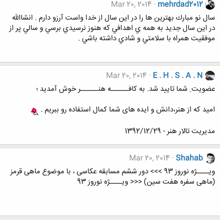
Mar 20, 2014
mehrdad2012
سال نو مبارك بهترين ها را در اين سال از خدا واست آرزو دارم . انشاالله
در اين سال جديد به همه ي اهدافي كه هنوز نرسيدي برسي و سالي پر از
موفقيت همراه با سلامتي و شادي داشته باشي .
Mar 20, 2014
E . H . S . A . N
عضویت ِ شما تایید شد. به کافــــــه هنــــــر خوش آمدید ؛
امید که از هنر،دانش و ایده های شما کمال استفاده رو ببریم .
مدیریت تالار هنر - 1392/12/29
Mar 20, 2014
Shahab
ویــــژه نوروز 93 >>> دور ششم مسابقه عکاسی ، با موضوع ماهی قرمز
(ماهی سفره هفت سین) <<< ویــــژه نوروز 93