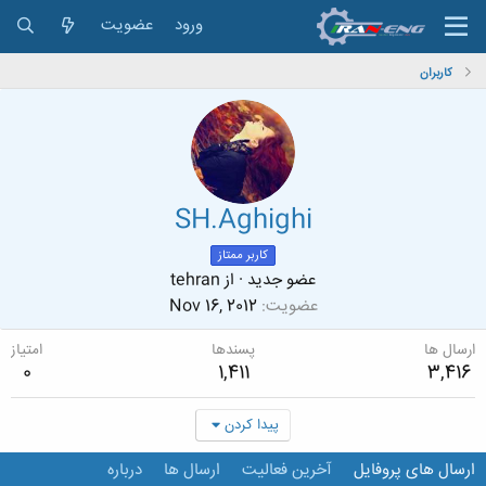
ورود
عضویت
کاربران
SH.Aghighi
کاربر ممتاز
عضو جدید
·
از
tehran
عضویت
Nov 16, 2012
ارسال ها
پسندها
امتیاز
0
1,411
3,416
پیدا کردن
ارسال های پروفایل
آخرین فعالیت
ارسال ها
درباره