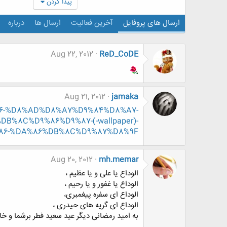
پیدا کردن
ارسال های پروفایل
آخرین فعالیت
ارسال ها
درباره
Aug 22, 2012
ReD_CoDE
Aug 21, 2012
jamaka
9%86-%D8%AD%D8%A7%D9%84%D8%A7-
%8C%D9%86%D9%87-(-wallpaper)-
6-%DA%86%DB%8C%D9%87%D8%9F
Aug 20, 2012
mh.memar
الوداع یا علی و یا عظیم ،
الوداع یا غفور و یا رحیم ،
الوداع ای سفره پیغمبری،
الوداع ای گریه های حیدری ،
به امید رمضانی دیگر عید سعید فطر برشما و خا