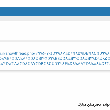
eng.ir/showthread.php/397507-%D9%87%D9%85%DB%8C%D
D8%B9%DA%A9%D8%B3-%D9%BE%D8%B3-%D8%B2%D9%85%DB
88%D8%A8%D8%A7%DB%8C%D9%84%D8%AA%D9%88%D9%8
نواده محترمتان مبارک .