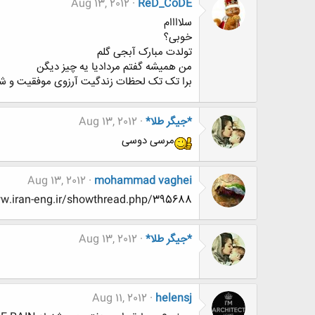
Aug 13, 2012
ReD_CoDE
سلاااام
خوبی؟
تولدت مبارک آبجی گلم
من همیشه گفتم مردادیا یه چیز دیگن
برا تک تک لحظات زندگیت آرزوی موفقیت و شا
*جیگر طلا*
Aug 13, 2012
مرسی دوسی
Aug 13, 2012
mohammad vaghei
w.www.iran-eng.ir/showthread.php/395688
*جیگر طلا*
Aug 13, 2012
Aug 11, 2012
helensj