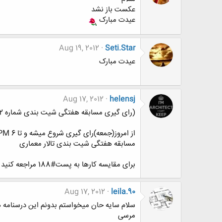
عکست باز نشد
عیدت مبارک
Aug 19, 2012
Seti.Star
عیدت مبارک
Aug 17, 2012
helensj
(رای گیری مسابقه هفتگی شیت بندی شماره 2)
از امروز(جمعه)رای گیری شروع میشه و تا 6 PM (شنبه) ادامه داره پس حتما با ذکر دلیل به شرکت کنندگان رای بدین(رای های بدون دلیل حساب نمیشن)
مسابقه هفتگی شیت بندی تالار معماری
برای مقایسه کارها به پست#188 مراجعه کنید
Aug 17, 2012
leila.90
سلام سایه حان میخواستم بدونم این درسنامه ه
مرسی