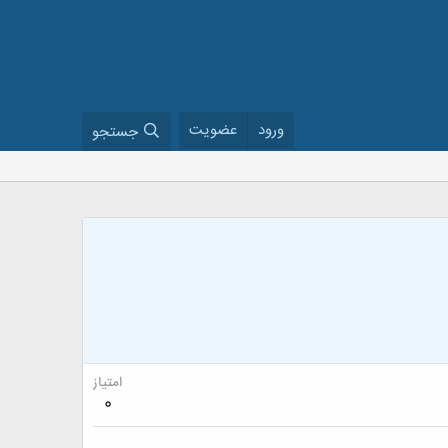
ورود
عضویت
جستجو
امتیاز
0