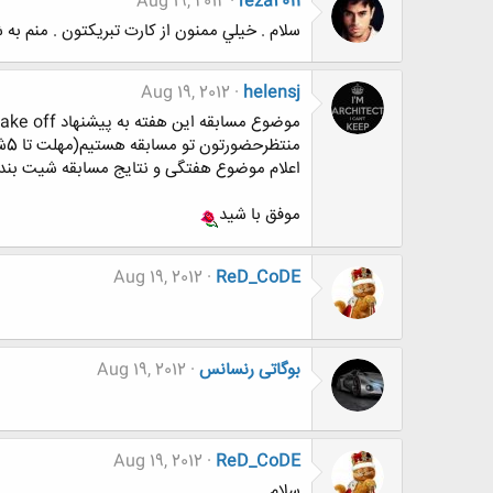
Aug 19, 2012
reza2011
سلام . خيلي ممنون از كارت تبريكتون . منم به ش
Aug 19, 2012
helensj
موضوع مسابقه این هفته به پیشنهاد take off عزیز(برنده سری قبل) اعلام شد
منتظرحضورتون تو مسابقه هستیم(مهلت تا 5شنبه این هفته 8 شب)
اعلام موضوع هفتگی و نتایج مسابقه شیت بن
موفق با شید
Aug 19, 2012
ReD_CoDE
بوگاتی رنسانس
Aug 19, 2012
Aug 19, 2012
ReD_CoDE
سلام