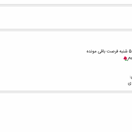
م
:
دی