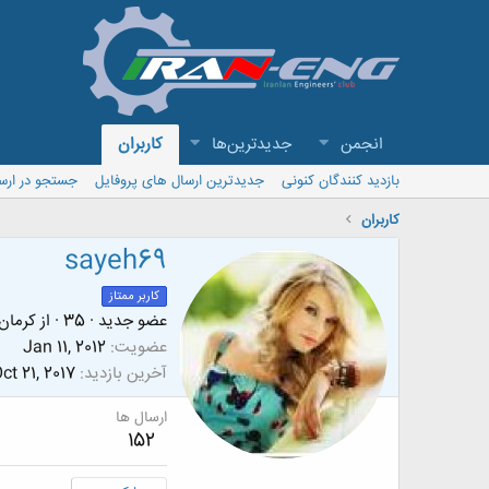
انجمن
جدیدترین‌ها
کاربران
بازدید کنندگان کنونی
جدیدترین ارسال های پروفایل
جستجو در ارس
کاربران
sayeh69
کاربر ممتاز
عضو جدید
·
35
·
از
کرمان
عضویت
Jan 11, 2012
آخرین بازدید
ct 21, 2017
ارسال ها
152