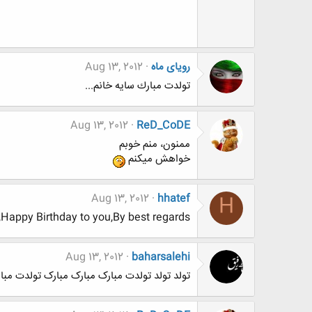
رويای ماه
Aug 13, 2012
تولدت مبارك سايه خانم...
Aug 13, 2012
ReD_CoDE
ممنون، منم خوبم
خواهش میکنم
Aug 13, 2012
hhatef
H
Happy Birthday to you,By best regards
Aug 13, 2012
baharsalehi
تولد تولد تولدت مبارک مبارک مبارک تولدت مبا