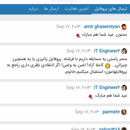
ارسال های پروفایل
آخرین فعالیت
ارسال ها
درباره
Sep 17, 2013
amir ghasemiyan
ممنون. عيد شما هم مبارك
Sep 17, 2013
IT Engineer2
سحر راستی یه مسابقه داریم با فرشته. پروفایل پائیزی یا یه همچین
چیزائی...
کاملا آزاد! اصن یه وضی! اگر انتقادی نظری داری راجع به
پروفایلهامون؛ استقبال میکنیم خانوم.
Sep 17, 2013
IT Engineer2
عید شما هم مبارک.
Sep 17, 2013
parmehr
Sep 17, 2013
zahra1386