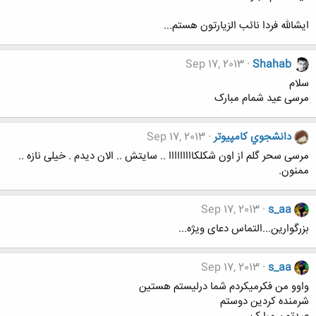
ایشالله فردا نائب الزیارتون هستم...
Sep 17, 2013
Shahab
سلام
مرسی عید شمام مبارک
دانشجوي كامپيوتر
Sep 17, 2013
مرسی سحر گلم از اون شکلکااااااااا .. سایتش .. الان دیدم . خیلی نازه ..
ممنون.
Sep 17, 2013
s_aa
بزرگوارین...التماس دعای ویژه...
Sep 17, 2013
s_aa
واوو من فکرمیکردم شما درلیستم هستین
شرمنده کردین دوستم