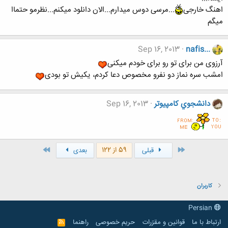
اهنگ خارجی
...مرسی دوس میدارم...الان دانلود میکنم...نظرمو حتماا
میگم
Sep 16, 2013
nafis...
آرزوی من برای تو رو برای خودم میکنی
امشب سره نماز دو نفرو مخصوص دعا کردم، یکیش تو بودی
دانشجوي كامپيوتر
Sep 16, 2013
اول
آخر
59 از 122
قبلی
بعدی
کاربران
Persian
ارتباط با ما
قوانین و مقرّرات
حریم خصوصی
راهنما
R