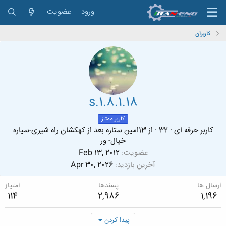
ورود
عضویت
کاربران
s.1.8.1.18
کاربر ممتاز
کاربر حرفه ای
·
32
·
از
13امین ستاره بعد از کهکشان راه شیری-سیاره
خیال- ور
عضویت
Feb 13, 2012
آخرین بازدید
Apr 30, 2026
ارسال ها
پسندها
امتیاز
114
2,986
1,196
پیدا کردن