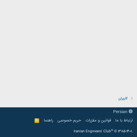
کاربران
Persian
ارتباط با ما
قوانین و مقرّرات
حریم خصوصی
راهنما
R
S
S
®
Iranian Engineers' Club
© 1385-1401.