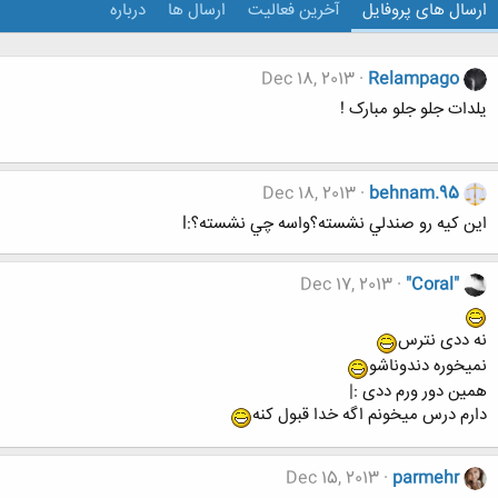
ارسال های پروفایل
آخرین فعالیت
ارسال ها
درباره
Dec 18, 2013
Relampago
یلدات جلو جلو مبارک !
Dec 18, 2013
behnam.95
اين كيه رو صندلي نشسته؟واسه چي نشسته؟:l
Dec 17, 2013
"Coral"
نه ددی نترس
نمیخوره دندوناشو
همین دور ورم ددی :|
دارم درس میخونم اگه خدا قبول کنه
Dec 15, 2013
parmehr