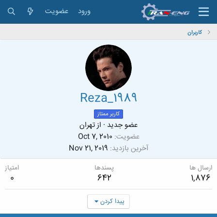
ورود
عضویت
کاربران
Reza_1989
کاربر ممتاز
عضو جدید
·
از
تهران
عضویت
Oct 7, 2010
آخرین بازدید
Nov 21, 2019
ارسال ها
پسندها
امتیاز
0
642
1,876
پیدا کردن