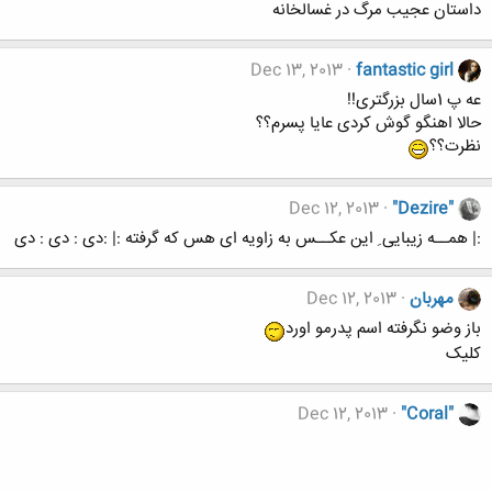
داستان عجیب مرگ در غسالخانه
Dec 13, 2013
fantastic girl
عه پ 1سال بزرگتری!!
حالا اهنگو گوش کردی عایا پسرم؟؟
نظرت؟؟
Dec 12, 2013
"Dezire"
:| همــه زیبایی ِ این عکــس به زاویه ای هس که گرفته :| :دی : دی : دی
مهربان
Dec 12, 2013
باز وضو نگرفته اسم پدرمو اورد
کلیک
Dec 12, 2013
"Coral"