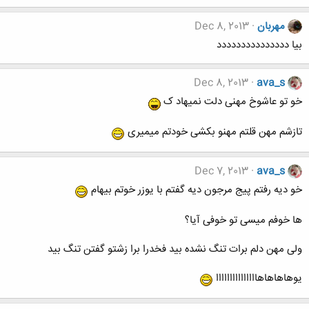
مهربان
Dec 8, 2013
بیا ددددددددددددددد
Dec 8, 2013
ava_s
خو تو عاشوخ مهنی دلت نمیهاد ک
تازشم مهن قلتم مهنو بکشی خودتم میمیری
Dec 7, 2013
ava_s
خو دیه رفتم پیج مرجون دیه گفتم با یوزر خوتم بیهام
ها خوفم میسی تو خوفی آیا؟
ولی مهن دلم برات تنگ نشده بید فخدرا برا زشتو گفتن تنگ بید
یوهاهاهاهااااااااااااااا