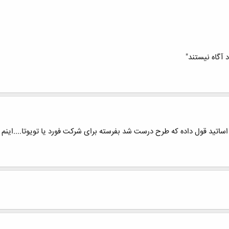
د آگاه نیستند"
ی اساتید قول داده که طرح درست شد بفرسته برای شرکت فورد یا تویوتا....این