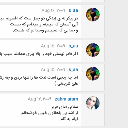
Aug 16, 2009
s_aa
در بیکرانه ی زندگی دو چیز است که افسونم میک
آبی آسمان که میبینم و میدانم که نیست
و خدایی که نمیبینم ومیدانم که هست.
Aug 15, 2009
s_aa
اگر قادر نیستی خود را بالا ببری همانند سیب با
Aug 15, 2009
s_aa
اما چه رنجی است لذت ها را تنها بردن و چه ز
علی شریعتی )
Aug 12, 2009
zahra aram
سلام رضای عزیز
از اشنایی باهاتون خیلی خوشحالم.....
ایام به کام....