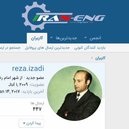
انجمن
جدیدترین‌ها
کاربران
بازدید کنندگان کنونی
جدیدترین ارسال های پروفایل
جستجو در ارس
کاربران
reza.izadi
عضو جدید
·
از
شهر امام ر
عضویت
Jul 1, 2009
آخرین بازدید
an 14, 2017
ارسال ها
447
پیدا کردن