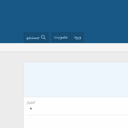
ورود
عضویت
جستجو
امتیاز
0