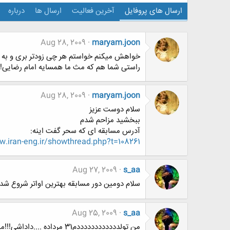
ارسال های پروفایل
آخرین فعالیت
ارسال ها
درباره
Aug 28, 2009
maryam.joon
خواهش میکنم خواستم هر چی زودتر بری و به 
راستی شما هم که مث ما همسایه امام رضایی!!
Aug 28, 2009
maryam.joon
سلام دوست عزیز
ببخشید مزاحم شدم
آدرس مسابقه ای که سحر گفت اینه:
iran-eng.ir/showthread.php?t=108261
Aug 27, 2009
s_aa
سلام دومین دور مسابقه بهترین اواتر شروع ش
Aug 25, 2009
s_aa
من تولددددددددددددم31 مرداده ....داداشی!!!ممنونم از لطفت ....!