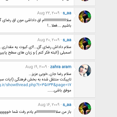
Aug 22, 2009
s_aa
سلاااااااااااااااااااااام اق داداشی مون اق رض
باشیم ....فعلا...!
Aug 20, 2009
s_aa
سلام داداش رضای گل...!ای کیوت یه مقداری ...
اسمبلی (البته فکر کنم ) و زبان های سطح پای
Aug 19, 2009
zahra aram
سلام رضا جان..خوبی عزیز...
تاپیکت منتقل شده به بخش فرهنگی (ایات سبز
.ir/showthread.php?t=35134&page=17
موفق باشی......
Aug 16, 2009
s_aa
باز من سلااااااااااااااااااام یادم رفت شما خووو