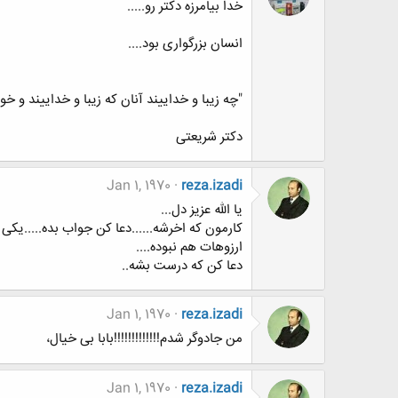
خدا بیامرزه دکتر رو.....
انسان بزرگواری بود....
"چه زیبا و خداییند آنان که زیبا و خداییند و خو
دکتر شریعتی
Jan 1, 1970
reza.izadi
یا الله عزیز دل...
کارمون که اخرشه......دعا کن جواب بده.....یک
ارزوهات هم نبوده....
دعا کن که درست بشه..
Jan 1, 1970
reza.izadi
من جادوگر شدم!!!!!!!!!!!!!بابا بی خیال،
Jan 1, 1970
reza.izadi