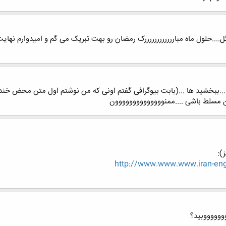
ای گل....حلول ماه مباررررررررررررک رمضان رو بهت تبریک می گم و امیدوارم ن
.ببخشید ها ...(بابت بیوگرافی گفتم اونی که من نوشتم اول متن محض خنده بو
ین مسلط باشی ....ممنوووووووووووووون
):
http://www.www.www.iran-eng
ووووووووبید؟