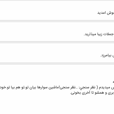
خوش امدید
جملات زیبا میذارید.
بیامرزد.
س میدیدم ( نظر سنجي: ..نظر سنجی!ماشین سوارها بیان تو.تو هم بیا تو.خودت 
بری و همشو تا آخری بخونی.