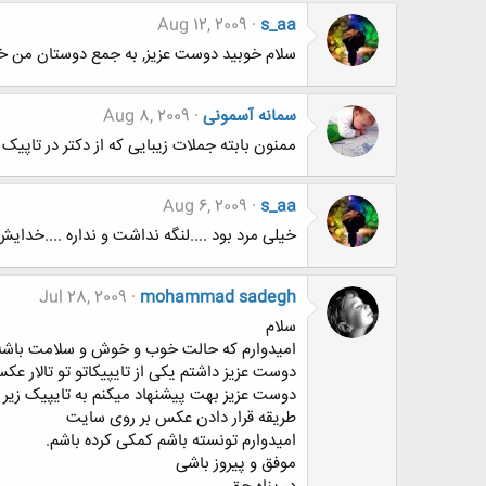
Aug 12, 2009
s_aa
سلام خوبید دوست عزیز, به جمع دوستان من 
سمانه آسمونی
Aug 8, 2009
ممنون بابته جملات زیبایی که از دکتر در تاپیک 
Aug 6, 2009
s_aa
خیلی مرد بود ....لنگه نداشت و نداره ....خدایش 
Jul 28, 2009
mohammad sadegh
سلام
امیدوارم که حالت خوب و خوش و سلامت باشه
دوست عزیز داشتم یکی از تایپیکاتو تو تالار عک
دوست عزیز بهت پیشنهاد میکنم به تایپیک زیر 
طریقه قرار دادن عکس بر روی سایت
امیدوارم تونسته باشم کمکی کرده باشم.
موفق و پیروز باشی