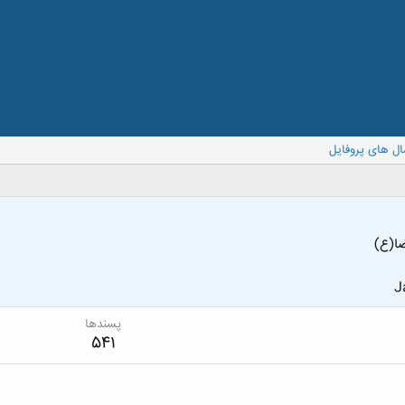
ال های پروفایل
ضا(ع)
J
پسندها
541