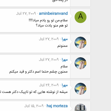
در پناه حق
Jul 27, 2009
aminbeiranvand
A
سلام،من تو رو یادم میاد!!!!
تو هم منو یادت میاد؟
مهرا
Jul 27, 2009
ممنونم
مهرا
Jul 27, 2009
سلام
ممنون چشم حتما اسم دکتر و قید میکنم
مهرا
Jul 26, 2009
میشه از نوشته هایی که تو تاپیک دکتر هست تو
Jul 15, 2009
haj morteza