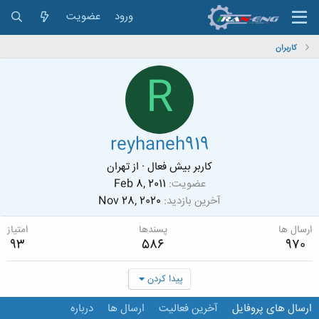
ورود
عضویت
کاربران
R
reyhaneh919
کاربر بیش فعال
·
از
تهران
عضویت
Feb 8, 2011
آخرین بازدید
Nov 28, 2020
ارسال ها
پسندها
امتیاز
93
586
970
پیدا کردن
ارسال های پروفایل
آخرین فعالیت
ارسال ها
درباره