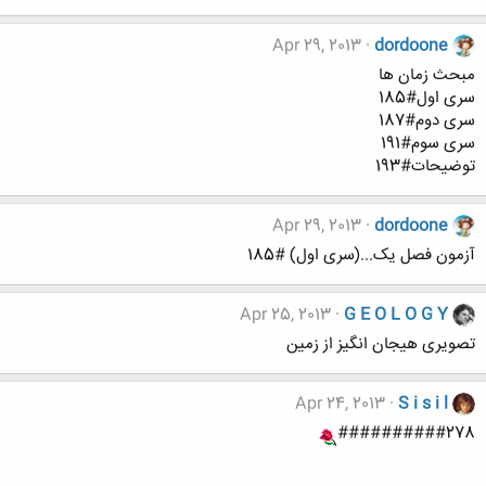
Apr 29, 2013
dordoone
مبحث زمان ها
سری اول#185
سری دوم#187
سری سوم#191
توضیحات#193
Apr 29, 2013
dordoone
آزمون فصل یک...(سری اول) #185
Apr 25, 2013
G E O L O G Y
تصویری هیجان انگیز از زمین
Apr 24, 2013
S i s i l
##########278