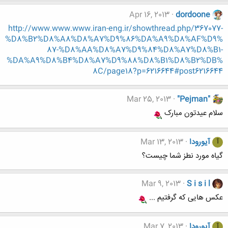
Apr 16, 2013
dordoone
http://www.www.www.iran-eng.ir/showthread.php/367077-
%D8%B2%D8%A8%D8%A7%D9%86%DA%A9%D8%AF%D9%
87-%D8%AA%D8%A7%D9%84%D8%A7%D8%B1-
%DA%A9%D8%B4%D8%A7%D9%88%D8%B1%D8%B2%DB%
8C/page18?p=6216644#post6216644
Mar 25, 2013
"Pejman"
سلام عیدتون مبارک
آیورودا
Mar 13, 2013
آ
گیاه مورد نطز شما چیست؟
Mar 9, 2013
S i s i l
عکس هایی که گرفتیم ...
آیورودا
Mar 7, 2013
آ