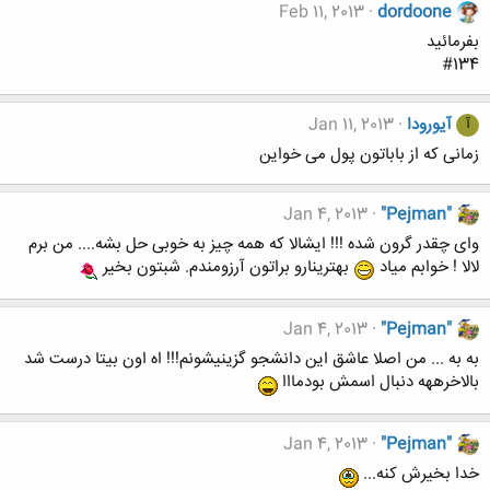
Feb 11, 2013
dordoone
بفرمائید
#134
آیورودا
Jan 11, 2013
آ
زمانی که از باباتون پول می خواین
Jan 4, 2013
"Pejman"
وای چقدر گرون شده !!! ایشالا که همه چیز به خوبی حل بشه.... من برم
لالا ! خوابم میاد
بهترینارو براتون آرزومندم. شبتون بخیر
Jan 4, 2013
"Pejman"
به به ... من اصلا عاشق این دانشجو گزینیشونم!!! اه اون بیتا درست شد
بالاخرههه دنبال اسمش بودمااا
Jan 4, 2013
"Pejman"
خدا بخیرش کنه...