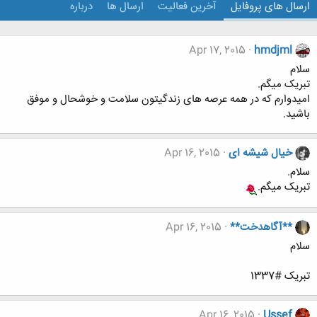
ارسال های پروفایل
آخرین فعالیت
ارسال ها
درباره
Apr 17, 2015
hmdjml
سلام
تبریک میگم.
امیدوارم که در همه عرصه های زندگیتون سلامت و خوشحال و موفق
باشید.
خیال شیشه ای
Apr 16, 2015
سلام.
تبریک میگم.
**آگاهدخت**
Apr 16, 2015
سلام
تبریک #1337
Apr 16, 2015
Ussef