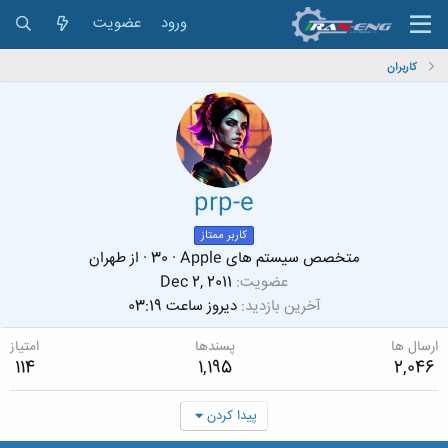
ورود
عضویت
کاربران
prp-e
کاربر ممتاز
متخصص سیستم های Apple
·
30
·
از
طهران
عضویت
Dec 2, 2011
آخرین بازدید
دیروز ساعت 03:19
ارسال ها
پسندها
امتیاز
114
1,195
2,046
پیدا کردن