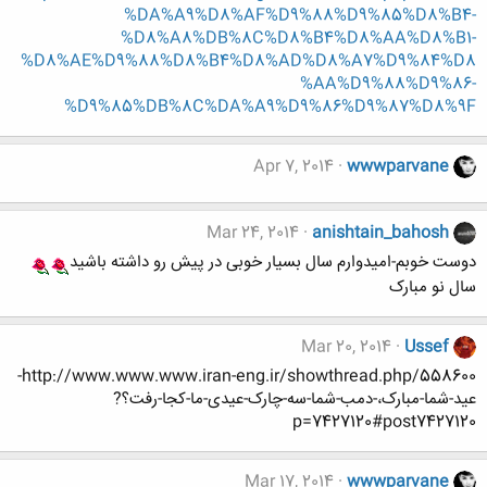
%DA%A9%D8%AF%D9%88%D9%85%D8%B4-
%D8%A8%DB%8C%D8%B4%D8%AA%D8%B1-
%D8%AE%D9%88%D8%B4%D8%AD%D8%A7%D9%84%D8
%AA%D9%88%D9%86-
%D9%85%DB%8C%DA%A9%D9%86%D9%87%D8%9F
Apr 7, 2014
wwwparvane
Mar 24, 2014
anishtain_bahosh
دوست خوبم-امیدوارم سال بسیار خوبی در پیش رو داشته باشید
سال نو مبارک
Mar 20, 2014
Ussef
http://www.www.www.iran-eng.ir/showthread.php/558600-
عید-شما-مبارک،-دمب-شما-سه-چارک-عیدی-ما-کجا-رفت؟?
p=7427120#post7427120
Mar 17, 2014
wwwparvane