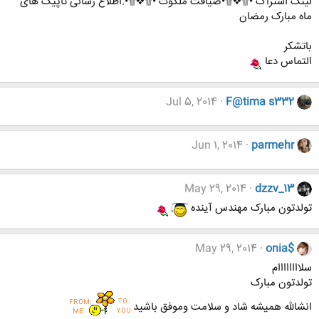
لینک اشتراک •۩❖۩•ضیافت ملکوت •۩❖۩•.اطلاع رسانی تاپیک های
ماه مبارک رمضان
باتشکر
التماس دعا
Jul 5, 2014
F@tima s332
Jun 1, 2014
parmehr
May 29, 2014
dzzv_13
تولدتون مبارک مهندس آینده
May 29, 2014
onia$
سلاااااااام
تولدتون مبارک
انشالله همیشه شاد و سلامت وموفق باشید