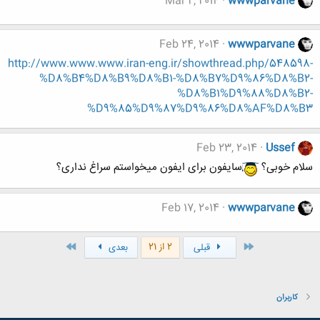
Mar 2, 2014
wwwparvane
Feb 24, 2014
wwwparvane
http://www.www.www.iran-eng.ir/showthread.php/548598-
%D8%B4%D8%B9%D8%B1-%D8%B7%D9%86%D8%B2-
%D8%B1%D9%88%D8%B2-
%D9%85%D9%87%D9%86%D8%AF%D8%B3
Feb 23, 2014
Ussef
سلام خوبی؟
سایفون برای ایفون میخواستم سراغ نداری؟
Feb 17, 2014
wwwparvane
اول
آخر
2 از 21
قبلی
بعدی
کاربران