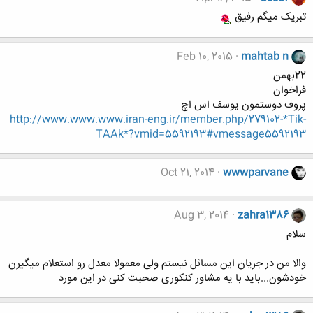
تبریک میگم رفیق
Feb 10, 2015
mahtab n
22بهمن
فراخوان
پروف دوستمون یوسف اس اچ
http://www.www.www.iran-eng.ir/member.php/279102-*Tik-
TAAk*?vmid=5592193#vmessage5592193
Oct 21, 2014
wwwparvane
Aug 3, 2014
zahra1386
سلام
والا من در جریان این مسائل نیستم ولی معمولا معدل رو استعلام میگیرن
خودشون...باید با یه مشاور کنکوری صحبت کنی در این مورد