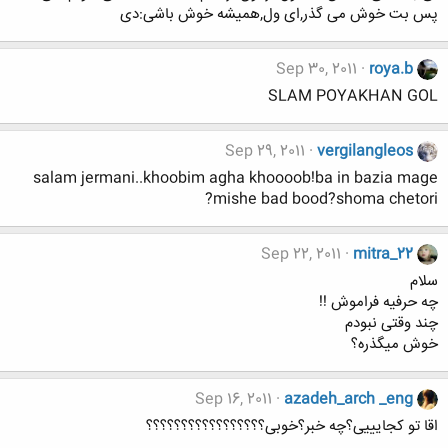
پس بت خوش می گذر,ای ول,همیشه خوش باشی:دی
Sep 30, 2011
roya.b
SLAM POYAKHAN GOL
Sep 29, 2011
vergilangleos
salam jermani..khoobim agha khoooob!ba in bazia mage
mishe bad bood?shoma chetori?
Sep 22, 2011
mitra_22
سلام
چه حرفیه فراموش !!
چند وقتی نبودم
خوش میگذره؟
Sep 16, 2011
azadeh_arch _eng
اقا تو کجایییی؟چه خبر؟خوبی؟؟؟؟؟؟؟؟؟؟؟؟؟؟؟؟؟