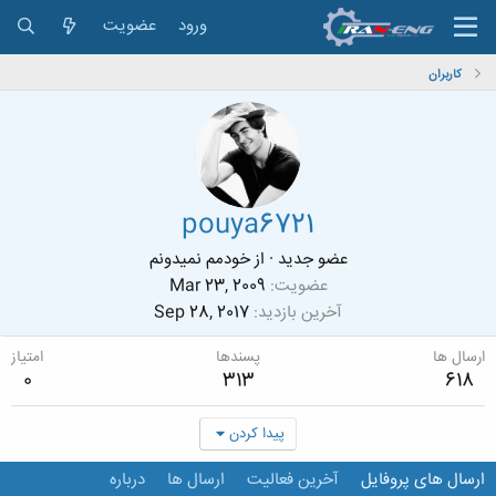
ورود
عضویت
کاربران
pouya6721
عضو جدید
·
از
خودمم نمیدونم
عضویت
Mar 23, 2009
آخرین بازدید
Sep 28, 2017
ارسال ها
پسندها
امتیاز
0
313
618
پیدا کردن
ارسال های پروفایل
آخرین فعالیت
ارسال ها
درباره