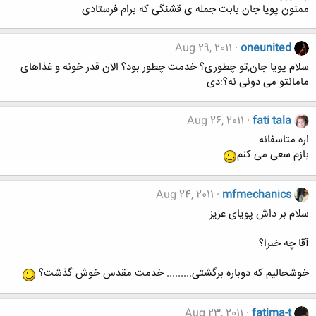
ممنون پویا جان بابت جمله ی قشنگی که برام فرستادی
Aug 29, 2011
oneunited
سلام پویا جان,تو چطوری؟ خدمت چطور بود؟ الان قدر خونه و غذاهای
مامانتو می دونی نه؟:دی
Aug 26, 2011
fati tala
اره متاسفانه
بازم سعی می کنم
Aug 24, 2011
mfmechanics
سلام بر داش پویای عزیز
آقا چه خبرا؟
خوشحالیم که دوباره برگشتی......... خدمت مقدس خوش گذشت؟
Aug 23, 2011
fatima-t