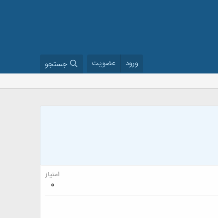
ورود
عضویت
جستجو
امتیاز
0