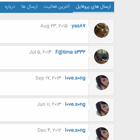
ارسال های پروفایل
آخرین فعالیت
ارسال ها
درباره
Aug 23, 2015
yas87
Jul 5, 2014
F@tima s332
Sep 17, 2013
l0ve.s0ng
Jun 11, 2013
l0ve.s0ng
Dec 4, 2012
l0ve.s0ng