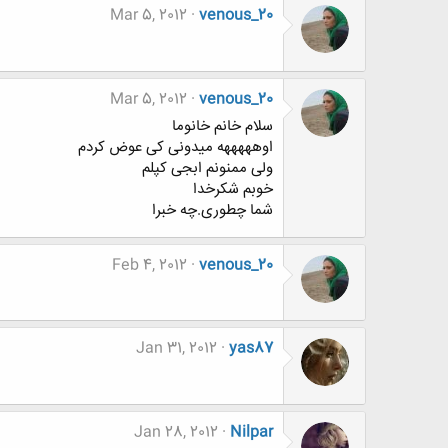
Mar 5, 2012
venous_20
Mar 5, 2012
venous_20
سلام خانم خانوما
اوهههههه میدونی کی عوض کردم
ولی ممنونم ابجی کپلم
خوبم شکرخدا
شما چطوری.چه خبرا
Feb 4, 2012
venous_20
Jan 31, 2012
yas87
Jan 28, 2012
Nilpar