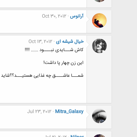
آرانوس
Oct 30, 2012
خیال شیشه ای
Oct 13, 2012
کاش شـــایدی نبــــود ...... !!!!
این زن چهار پا داشت!
شمـــا عاشــــق چه غذایی هستیـــد؟؟شاید 
Jul 23, 2012
Mitra_Galaxy