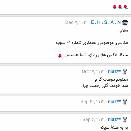
Dec 7, 2012
E . H . S . A . N
سلام .
عکاسی ِ موضوعی ِ معماری شماره 1 - پنجره
منتظر عکس های زیبای شما هستیم .
Oct 17, 2012
niaz**
ممنونم دوست گرام
شما خودت گلی زحمت چرا
Sep 13, 2012
niaz**
Sep 6, 2012
niaz**
به به سلامُ علیکم