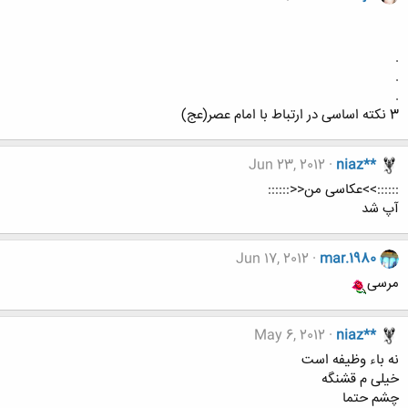
.
.
.
3 نکته اساسی در ارتباط با امام عصر(عج)
Jun 23, 2012
niaz**
::::::>>عکاسی من<<::::::
آپ شد
Jun 17, 2012
mar.1980
مرسی
May 6, 2012
niaz**
نه باء وظیفه است
خیلی م قشنگه
چشم حتما