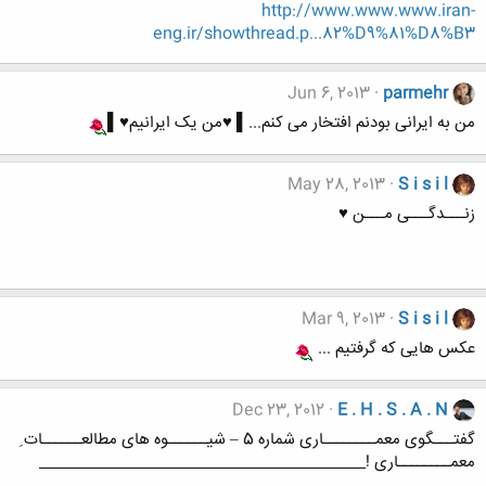
http://www.www.www.iran-
eng.ir/showthread.p...82%D9%81%D8%B3
Jun 6, 2013
parmehr
من به ایرانی بودنم افتخار می کنم...▌ ♥من یک ایرانیم♥▌
May 28, 2013
S i s i l
زنـــدگـــی مـــن ♥
Mar 9, 2013
S i s i l
عکس هایی که گرفتیم ...
Dec 23, 2012
E . H . S . A . N
گفتـــگوی معمــــــــاری شماره 5 – شیــــــوه های مطالعــــــات ِ
معمــــــــاری !___________________________________________