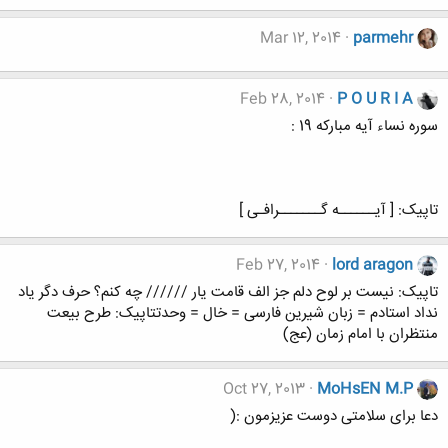
Mar 12, 2014
parmehr
Feb 28, 2014
P O U R I A
سوره نساء آیه مبارکه 19 :
تاپیک: [ آیــــــه گـــــــرافـی ]
Feb 27, 2014
lord aragon
تاپیک: نیست بر لوح دلم جز الف قامت یار ////// چه کنم؟ حرف دگر یاد
نداد استادم = زبان شیرین فارسی = خال = وحدتتاپیک: طرح بيعت
منتظران با امام زمان (عج)
Oct 27, 2013
MoHsEN M.P
دعا برای سلامتی دوست عزیزمون :(