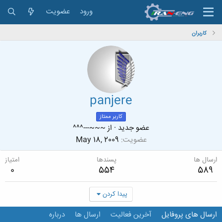
ورود
عضویت
کاربران
panjere
کاربر ممتاز
عضو جدید
·
از
~~~---^^^
عضویت
May 18, 2009
ارسال ها
پسندها
امتیاز
0
554
589
پیدا کردن
ارسال های پروفایل
آخرین فعالیت
ارسال ها
درباره