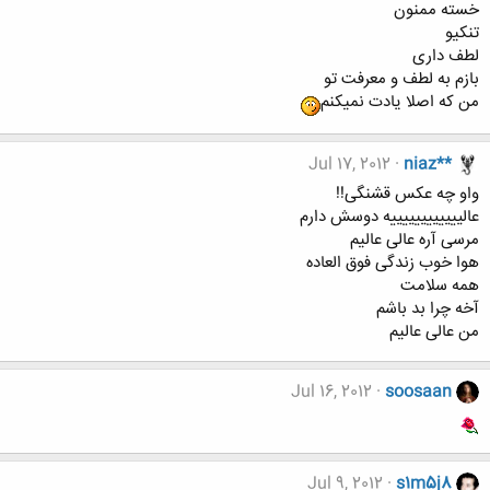
خسته ممنون
تنکیو
لطف داری
بازم به لطف و معرفت تو
من که اصلا یادت نمیکنم
Jul 17, 2012
niaz**
واو چه عکس قشنگی!!
عالییییییییییییه دوسش دارم
مرسی آره عالی عالیم
هوا خوب زندگی فوق العاده
همه سلامت
آخه چرا بد باشم
من عالی عالیم
Jul 16, 2012
soosaan
Jul 9, 2012
s1m5j8