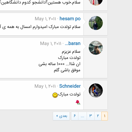
سلام.خوب هستین؟دانشجو کدوم دانشگاهین؟م
May 1, 2011
hesam po
سلام تولدت مبارک امیدوارم امسال به همه ی آ
May 1, 2011
...baran
سلام عزیزم
تولدت مبارک
ان شاا... 1000 ساله بشی
موفق باشی گلم
May 1, 2011
Schneider
تولدت مبارک
1
2
3
...
6
بعدی