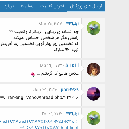
ارسال های پروفایل
آخرین فعالیت
ارسال ها
درباره
ایلیا33
Mar 20, 2013
چه افسانه ی زیبایی… زیباتر از واقعیت **
راستی مگر هر شخصی احساس نمیکند
که نخستین روز بهار گویی نخستین روز آفرین
نوروز ۹۲ مبارک
Mar 9, 2013
S i s i l
عکس هایی که گرفتیم ...
Jan 31, 2013
pari-1369
http://www.www.www.iran-eng.ir/showthread.php/429098-سه-تا-از-نقاشی-های
ایلیا33
Dec 1, 2012
9%86-%D8%A8%D8%A7%D8%B2%DB%8C-
%D9%87%D8%A7?highlight=