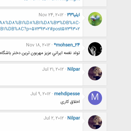
ایلیا33
Nov 24, 2012
%D8%A8%D8%B1%D8%B1%D8%B3%DB%8C-
DB%8C?p=5739302#post5739302
Nov 18, 2012
*mohsen_24
تولد نغمه ايراني عزيز مهربون ترين دختر باشگاه
Jul 21, 2012
Nilpar
Jul 9, 2012
mehdipesse
M
اخلاق کاری
Jul 2, 2012
Nilpar