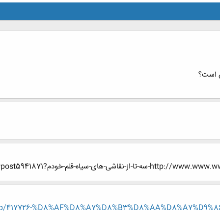
ش است؟
-سیاه-قلم-خودم?p=5941871#post5941871
read.php/417726-%D8%AF%D8%A7%D8%B3%D8%AA%D8%A7%D