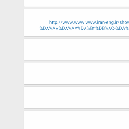
http://www.www.www.iran-eng.ir
%D8%A8%D8%A7%D8%B2%DB%8C-%DA%A