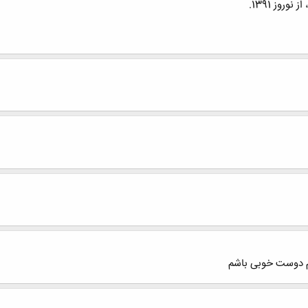
روز 1391.
رم دوست خوبی باشم