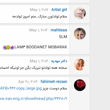
May 1, 2012
Artist girl
سلام.تولدتون مبارک..منم امروز تولدمه
May 1, 2012
mahtisaa
SLM
LAM3 BOODANET MOBARAK
دکتر مهدیه
May 1, 2012
سخته همه تولدتو تبریک بگن جز اونیکه احسا
Apr 20, 2012
fahimeh rezaei
سلام دوست عزیز
KFB0942-copy_large.jpg
.iran-eng.ir/showthread.php/362809-