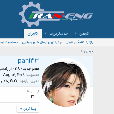
انجمن
جدیدترین‌ها
کاربران
بازدید کنندگان کنونی
جدیدترین ارسال های پروفایل
جستجو در ارس
کاربران
pani33
عضو جدید
·
38
·
از
رامسر
عضویت
Aug 13, 2009
آخرین بازدید
y 28, 2020
ارسال ها
22
پیدا کردن