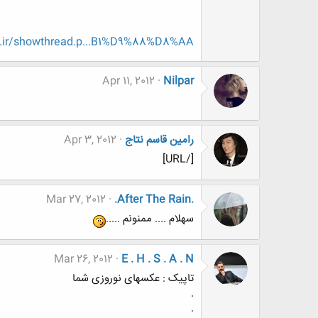
.ir/showthread.p...B1%D9%88%D8%AA
Apr 11, 2012
Nilpar
رامین قاسم نتاج
Apr 3, 2012
[/URL]
Mar 27, 2012
.After The Rain.
سهلام .... ممنونم .....
Mar 26, 2012
E . H . S . A . N
تاپیک : عکسهای نوروزی شما
.
.