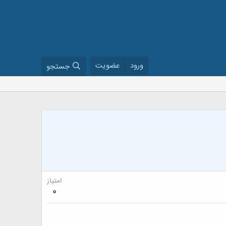
ورود
عضویت
جستجو
امتیاز
0