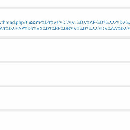
/showthread.php/415531-%D9%86%D9%82%D8%AF-%D9%88-
9%D8%A7%D9%85%D9%BE%DB%8C%D9%88%D8%AA%D8%B1%