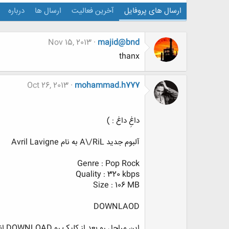
ارسال های پروفایل
آخرین فعالیت
ارسال ها
درباره
Nov 15, 2013
majid@bnd
thanx
Oct 26, 2013
mohammad.h777
داغِ داغ : )
آلبوم جدید A\/RiL به نام Avril Lavigne
Genre : Pop Rock
Quality : 320 kbps
Size : 106 MB
DOWNLAOD
این مراحل رو بعد از کلیک رو DOWNLOAD انجام بده :