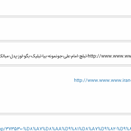
-بیا-تبلیک-بگو-لوز-پدل-مبالکککککککککککک
http://www.www.www.iran-e
read.php/373530-%D8%A7%D8%AA%D9%81%D8%A7%D9%82-%