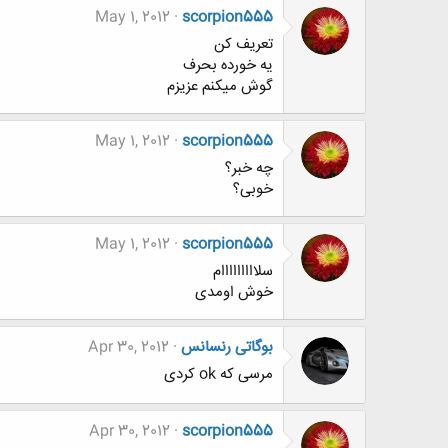
May 1, 2012
scorpion555
تعریف کن
یه خورده بحرف
گوش میکنم عزیزم
May 1, 2012
scorpion555
چه خبر؟
خوبی؟
May 1, 2012
scorpion555
سلااااااااام
خوش اومدی
بوگاتی رنسانس
Apr 30, 2012
مرسی که ok کردی
Apr 30, 2012
scorpion555