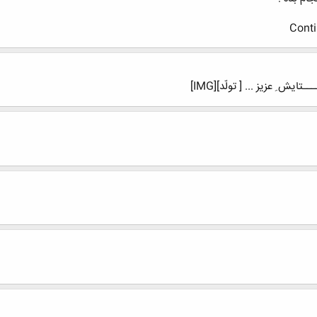
Conti
ایش ِ عزیز ... [ تولّد][IMG]