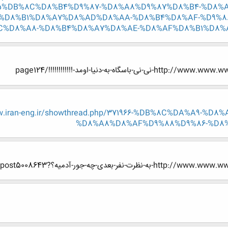
5%DB%8C%D8%B4%D9%87-%D8%A8%D9%87%D8%B4-%D8%
%D8%B1%D8%A7%D8%AD%D8%AA-%D8%B4%D8%AF-%D9%88
D8%A8-%D8%B4%D8%A7%D8%AE-%D8%AF%D8%B1%D8%A2%
-به-دنیا-اومد-!!!!!!!!!!!!/page124
w.iran-eng.ir/showthread.php/371966-%DB%8C%DA%A9-%
%D8%A8%D8%AF%D9%88%D9%86-%D8
-چه-جور-آدمیه؟?p=5008643#post5008643