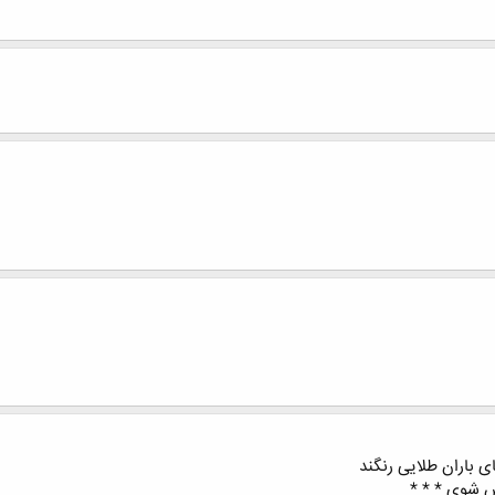
ی باران طلایی رنگند
س شوی * * *