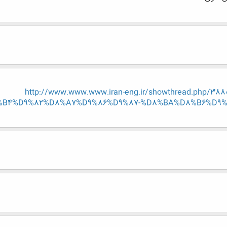
http://www.www.www.iran-eng.ir/showthread.php/
B4%D9%82%D8%A7%D9%86%D9%87-%D8%BA%D8%B6%D9%8