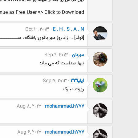
nue as Free User => Click to Download
Oct 10, 2013
E . H . S . A . N
[تولّد] ... زاد روز مهر بانوی باشگاه ، ســـــــــــــت
مهربان
Sep 9, 2013
تنها صداست که می ماند
ایلیا33
Sep 7, 2013
روزت مبارک
Aug 8, 2013
mohammad.h777
Aug 6, 2013
mohammad.h777