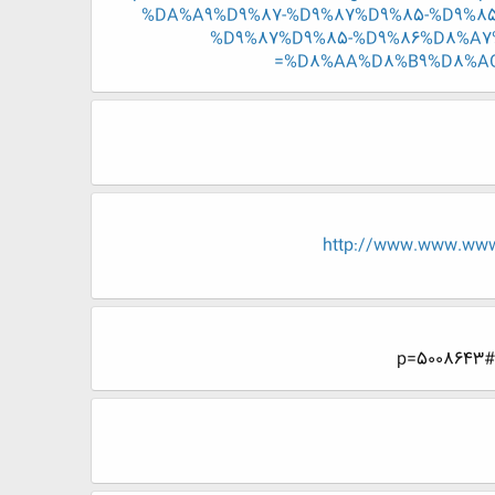
%DA%A9%D9%87-%D9%87%D9%85-%D9%8
%D9%87%D9%85-%D9%86%D8%A7
%D8%AA%D8%B9%D8%AC%
http://www.www.ww