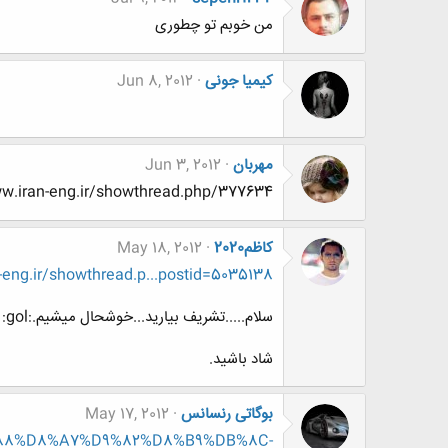
من خوبم تو چطوری
کیمیا جونی
Jun 8, 2012
مهربان
Jun 3, 2012
http://www.www.www.iran-eng.ir/showthread.php/377634-تبلچ-امام-علی-جونمونه
کاظم2020
May 18, 2012
ng.ir/showthread.p...postid=5035138
سلام.....تشریف بیارید...خوشحال میشیم.:gol:
شاد باشید.
بوگاتی رنسانس
May 17, 2012
D9%88%D8%A7%D9%82%D8%B9%DB%8C-