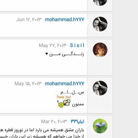
Jun 12, 2013
mohammad.h777
May 27, 2013
S i s i l
زنـــدگـــی مـــن ♥
May 15, 2013
mohammad.h777
س...ل...ا...م
ممنون
ایلیا33
Mar 20, 2013
باران عشق همیشه می بارد اما در نوروز قطره ها
از خدا می خواهم که همیشه زیر این باران خی