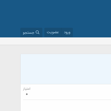
ورود
عضویت
جستجو
امتیاز
0