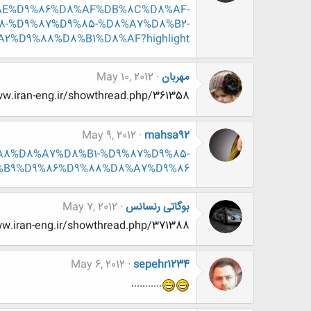
AE%D9%86%D8%AF%DB%8C%D8%AF-
-%D9%87%D9%85-%D8%A7%D8%B2-
D9%88%D8%B1%D8%AF?highlight=
مهربان
May 10, 2012
http://www.www.www.iran-eng.ir/showthread.php/361358-نی-نی-باسگاه
May 9, 2012
mahsa92
D8%A8%D8%A7%D8%B1-%D9%87%D9%85-
%B9%D9%86%D9%88%D8%A7%D9%86
بوگاتی رنسانس
May 7, 2012
http://www.www.www.iran-eng.ir/showthread.php/371388-به-نظرت-نفر-بعدی
May 6, 2012
sepehr1234
...........