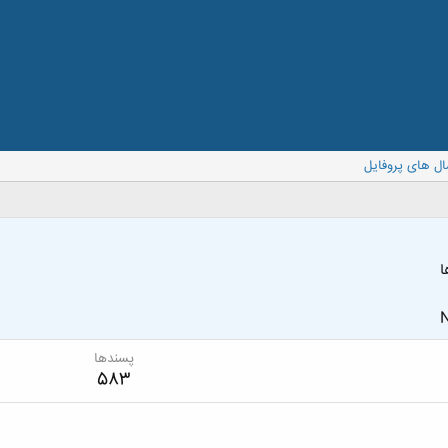
ال های پروفایل
ا
N
پسندها
583