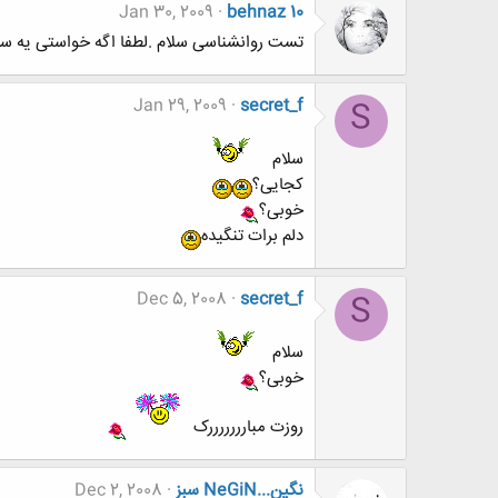
Jan 30, 2009
behnaz 10
تست روانشناسی سلام .لطفا اگه خواستی یه سر
Jan 29, 2009
secret_f
S
سلام
کجایی؟
خوبی؟
دلم برات تنگیده
Dec 5, 2008
secret_f
S
سلام
خوبی؟
روزت مبارررررررک
نگين...NeGiN سبز
Dec 2, 2008