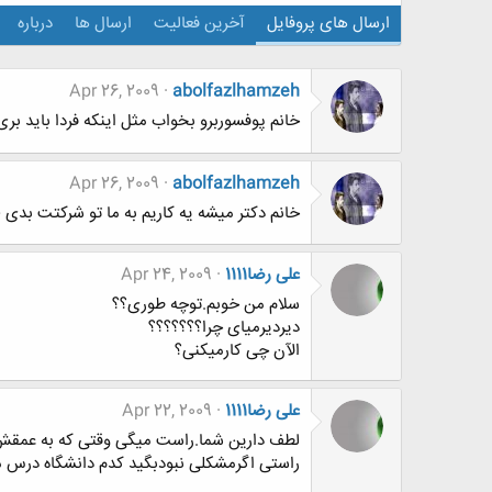
ارسال های پروفایل
آخرین فعالیت
ارسال ها
درباره
Apr 26, 2009
abolfazlhamzeh
خانم پوفسوربرو بخواب مثل اینکه فردا باید بر
Apr 26, 2009
abolfazlhamzeh
خانم دکتر میشه یه کاریم به ما تو شرکتت بد
علی رضا1111
Apr 24, 2009
سلام من خوبم.توچه طوری؟؟
دیردیرمیای چرا؟؟؟؟؟؟؟
الآن چی کارمیکنی؟
علی رضا1111
Apr 22, 2009
لطف دارین شما.راست میگی وقتی که به عمقش فک
راستی اگرمشکلی نبودبگید کدم دانشگاه درس م