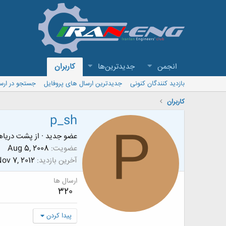
انجمن
جدیدترین‌ها
کاربران
بازدید کنندگان کنونی
جدیدترین ارسال های پروفایل
جستجو در ارس
کاربران
p_sh
P
عضو جدید
·
از
پشت درياه
عضویت
Aug 5, 2008
آخرین بازدید
ov 7, 2012
ارسال ها
320
پیدا کردن