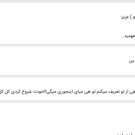
) عزیز:
همید...
دین
هی از تو تعریف میکنم تو هی میای اینجوری میگی!!خودت شروع کردی کل کل ر