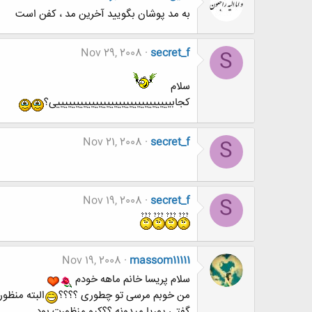
به مد پوشان بگوييد آخرين مد ، كفن است
Nov 29, 2008
secret_f
S
سلام
کجابییییییییییییییییییییییییییییییی؟
Nov 21, 2008
secret_f
S
Nov 19, 2008
secret_f
S
Nov 19, 2008
massom11111
سلام پریسا خانم ماهه خودم
من خوبم مرسی تو چطوری ؟؟؟؟
البته منظو
گفتی پوریا میدونه ؟؟کیو منظورت بود.....