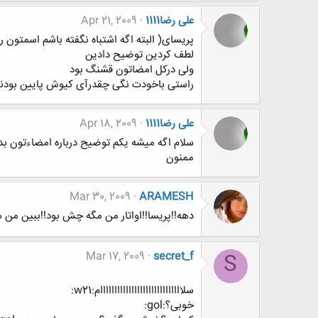
علی رضا1111
Apr 21, 2009
پریسای( البته اگه اشتباه نگفته باشم اسمتون رو.
لطف کردین توضیح دادین
ولی درکل امضاتون قشنگ بود
راستی باخودت نگی چقدرآی کیوش پایین بودنف
علی رضا1111
Apr 18, 2009
سلام اگه میشه یکم توضیح درباره امضاءتون ب
ممنون
Mar 30, 2009
ARAMESH
دهه!!پریسا!!اواتار من مگه چش بود!!ببین من 
Mar 17, 2009
secret_f
S
سلااااااااااااااااااااااااااااام:w21:
خوبی؟:gol: