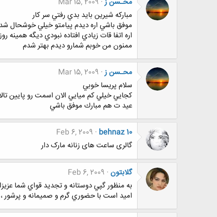
محـسن ز
Mar 15, 2009
مباركه شيرين بايد بدي رفتي سر كار
موفق باشي اره ديدم پيامتو خيلي خوشحال شد
اره اتفا قات زيادي افتاده نبودي ديگه همينه روزگ
ممنون من خوبم شمارو ديدم بهتر شدم
محـسن ز
Mar 15, 2009
سلام پريسا خوبي
كجايي خيلي كم ميايي الان اسمت رو پايين تالا
عيد ت هم مبارك موفق باشي
Feb 6, 2009
behnaz 10
گالری ساعت های زنانه مارک دار
گلابتون
Feb 6, 2009
به منظور گپي دوستانه و تجديد قواي شما عزيزان و شر
اميد است با حضوري گرم و صميمانه و پرشور ،