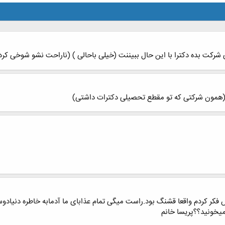
ی شرکت بده دکترا با این حال ببیننت (خیلی باحالی ) (ناراحت نشو شوخی کرد
ی (همون شرکتی که تو مقطع تحصیلی دکترات داشتی)
ر کردم واقعا قشنگ بود.راست میگی تمام عذابای ما آدمابه خاطره دنیادوس
یخونید؟؟پریسا خانم