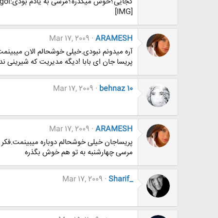
کجایی؟خوش میگذره؟مرسی به یادم بودی:gol::gol::gol:
[IMG]
Mar 17, 2009
ARAMESH
آره میدونم نبودی.خیلی خوشحالم الان میبینمت!من 
پریسا جان ای بابا !دیگه مدیریت که شیرینی ندا
Mar 17, 2009
behnaz 10
Mar 17, 2009
ARAMESH
پریساجان خیلی خوشحالم دوباره میبینمت.فکر 
مرسی چهارشنبه به تو هم خوش بگذره
Mar 17, 2009
Sharif_