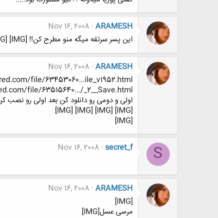
Nov 16, 2008
ARAMESH
این پسر سرتقه میگه منو مطرح کن!! [IMG] [IMG]اینا رو ردهت پیدا کرده بود!!!الان خودشو میکشه اسمی از اون نبردم![IMG]
Nov 16, 2008
ARAMESH
ed.com/file/63453060...ile_v1952.html
d.com/file/63515640.../_2__Save.html
اولی و دومی رو دانلود کن بعد اولی رو نصب کن
[IMG] [IMG] [IMG] [IMG]
[IMG]
Nov 16, 2008
secret_f
S
Nov 16, 2008
ARAMESH
[IMG]
مرسی عسل[IMG]