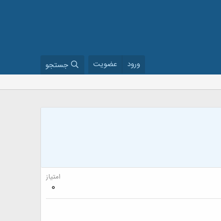
ورود
عضویت
جستجو
امتیاز
0