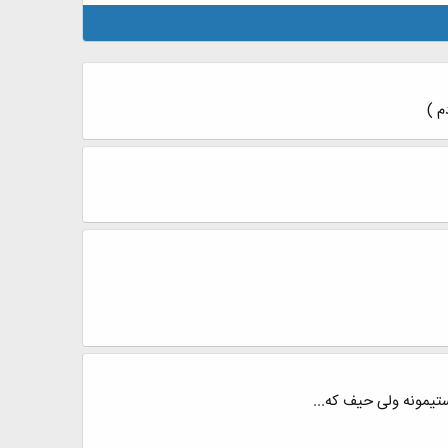
م )
تیمونه ولی حیف که...