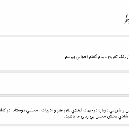
م
ار
ر زنگ تفريح ديدم گفتم احوالي بپرسم
وعي دوباره در جهت اعتلاي تالار هنر و ادبيات ، محفلي دوستانه در كافه نادري در روز
 شادي بخش محفل بي رياي ما باشيد.