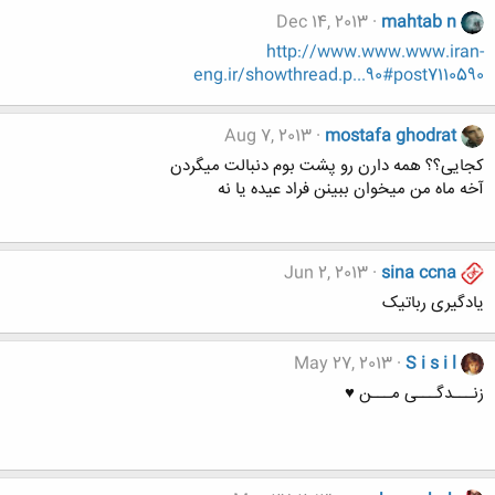
Dec 14, 2013
mahtab n
http://www.www.www.iran-
eng.ir/showthread.p...90#post7110590
Aug 7, 2013
mostafa ghodrat
کجایی؟؟ همه دارن رو پشت بوم دنبالت میگردن
آخه ماه من میخوان ببینن فراد عیده یا نه
Jun 2, 2013
sina ccna
یادگیری رباتیک
May 27, 2013
S i s i l
زنـــدگـــی مـــن ♥