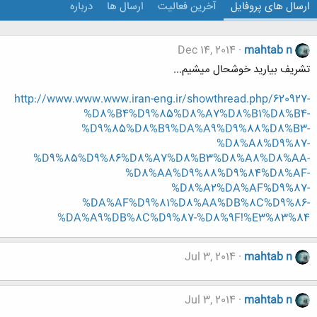
ارسال های پروفایل
آخرین فعالیت
ارسال ها
درباره
Dec 14, 2014
mahtab n
تشریف بیارید خوشحال میشیم...
http://www.www.www.iran-eng.ir/showthread.php/620927-
%D8%B4%D9%85%D8%A7%D8%B1%D8%B4-
%D9%85%D8%B9%DA%A9%D9%88%D8%B3-
%D8%A8%D9%87-
%D9%85%D9%86%D8%A7%D8%B3%D8%A8%D8%AA-
%D8%AA%D9%88%D9%84%D8%AF-
%D8%A2%DA%AF%D9%87-
%DA%AF%D9%81%D8%AA%DB%8C%D9%86-
%DA%A9%DB%8C%D9%87-%D8%9F!%E3%83%84
Jul 3, 2014
mahtab n
Jul 3, 2014
mahtab n