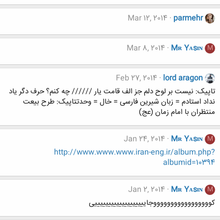
Mar 12, 2014
parmehr
Mar 8, 2014
Mʀ Yᴀsɪɴ
M
Feb 27, 2014
lord aragon
تاپیک: نیست بر لوح دلم جز الف قامت یار ////// چه کنم؟ حرف دگر یاد
نداد استادم = زبان شیرین فارسی = خال = وحدتتاپیک: طرح بيعت
منتظران با امام زمان (عج)
Jan 24, 2014
Mʀ Yᴀsɪɴ
M
http://www.www.www.iran-eng.ir/album.php?
albumid=10394
Jan 2, 2014
Mʀ Yᴀsɪɴ
M
کوووووووووووووووووجایییییییییییییییییییی