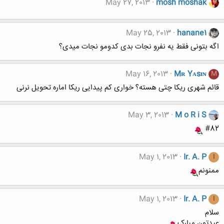
May 27, 2013
mosh moshak
May 25, 2013
hanane1
اگه بتونی فقط یه نفرو نجات بدی کدومو نجات میدی؟
May 16, 2013
Mʀ Yᴀsɪɴ
M
قائم شهری ریکا چتی هسته؟ خواری کم پیدایی ریکا اماره تحویل نرنی
May 3, 2013
M o R i S
#82
May 1, 2013
Ir. A. P
I
ممنونم
May 1, 2013
Ir. A. P
I
سلام
عیدتون مبارک