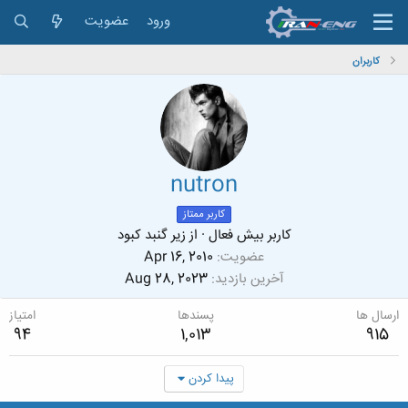
ورود
عضویت
کاربران
nutron
کاربر ممتاز
کاربر بیش فعال
·
از
زیر گنبد کبود
عضویت
Apr 16, 2010
آخرین بازدید
Aug 28, 2023
ارسال ها
پسندها
امتیاز
94
1,013
915
پیدا کردن