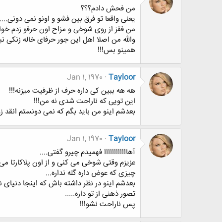
من فحش دادم؟؟؟
یعنی واقعا تو فرق بین فشو و اونو نمی دونی....
من فقز از روی شوخی و مزاح اون حرفو زدم خوا
والله من اصلا اهل این جور حرفای خاله زنکی نی
همینو بس!!!
Jan 1, 1970
Tayloor
هه هه ببین کی داره حرف از ظرفیت میزنه!!!
این تویی که ناراحت شدی نه من!!!
بعدشم اینو من باید بگم که نمی دونستم انقد ز
Jan 1, 1970
Tayloor
آهاااااااااااا فهمیدم چیرو گفتی....
عزیزم وقتی شوخی می کنی و از اون پلاکارتا می 
چیزی که عوض داره گله نداره...
بعدشم اینو در نظر داشته باش که اینجا دنیای 
تصور ذهنی از تو داره.....
پس ناراحت نشو!!!