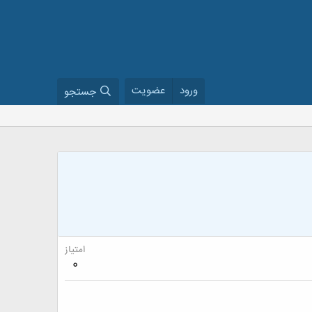
ورود
عضویت
جستجو
امتیاز
0