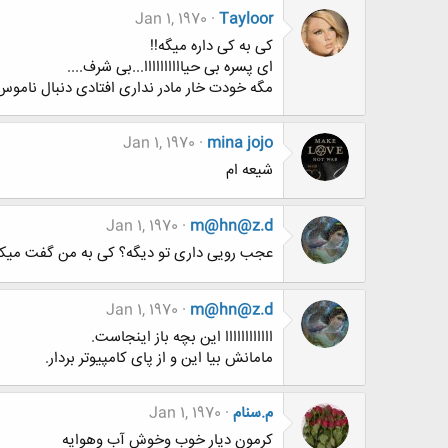
Jan 1, 1970
Tayloor
کی به کی داره میگه!!
ای پسره بی حیاااااااااا...بی شرف....
مگه خودت خار مادر نداری افتادی دنبال ناموس 
Jan 1, 1970
mina jojo
شیعه ام
Jan 1, 1970
m@hn@z.d
عجب رویی داری تو دیگه؟ کی به من گفت میک
Jan 1, 1970
m@hn@z.d
اااااااااااا این بچه باز اینجاست.
مامانش بیا این و از پای کامپیوتر بردار.
م.سنام
Jan 1, 1970
کرمون دیار خوب وخوش آب وهوایه