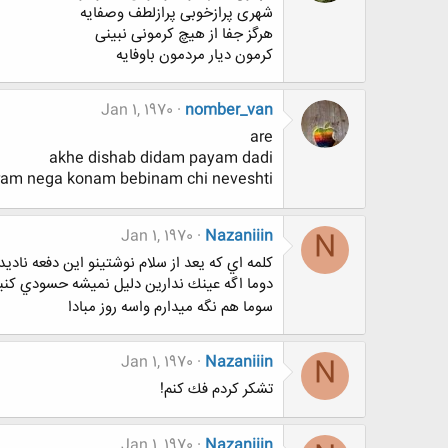
شهری پرازخوبی پرازلطف وصفایه
هرگز جفا از هیچ کرمونی نبینی
کرمون دیار مردمون باوفایه
Jan 1, 1970
nomber_van
are
akhe dishab didam payam dadi
ram nega konam bebinam chi neveshti
Jan 1, 1970
Nazaniiin
N
كلمه اي كه يعد از سلام نوشتينو اين دفعه ناديده
دوما اگه عينك ندارين دليل نميشه حسودي كني
سوما هم نگه ميدارم واسه روز مبادا
Jan 1, 1970
Nazaniiin
N
تشكر كردم فك كنم!
Jan 1, 1970
Nazaniiin