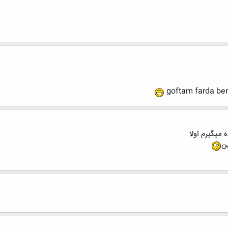
goftam farda be
 ميگيرم اولا
ن