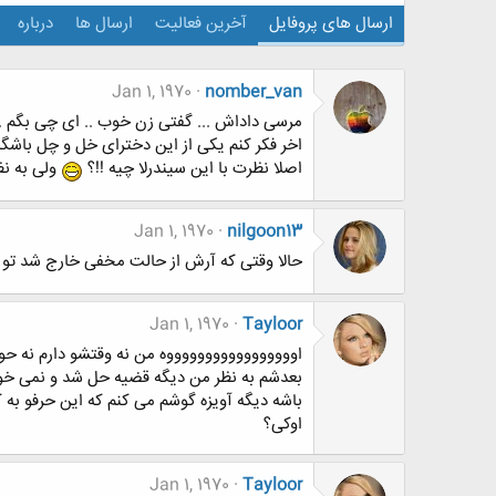
ارسال های پروفایل
آخرین فعالیت
ارسال ها
درباره
Jan 1, 1970
nomber_van
مرسی داداش ... گفتی زن خوب .. ای چی بگم ..
اخر فکر کنم یکی از این دخترای خل و چل باشگا
اصلا نظرت با این سیندرلا چیه !!؟
ولی به ن
Jan 1, 1970
nilgoon13
حالا وقتی که آرش از حالت مخفی خارج شد تو
Jan 1, 1970
Tayloor
اوووووووووووووووووه من نه وقتشو دارم نه حوص
بعدشم به نظر من دیگه قضیه حل شد و نمی خواد
باشه دیگه آویزه گوشم می کنم که این حرفو به 
اوکی؟
Jan 1, 1970
Tayloor