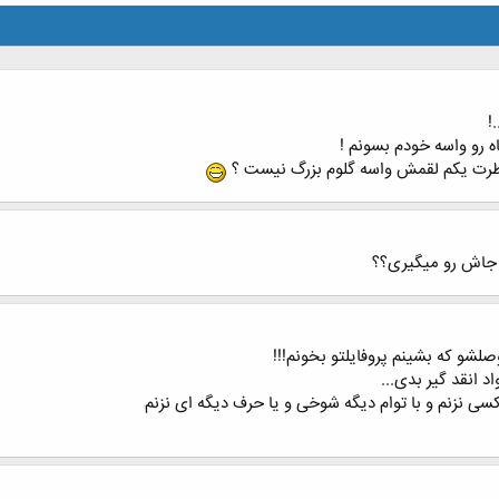
!
ه رو واسه خودم بسونم !
ظرت یکم لقمش واسه گلوم بزرگ نیست ؟
 جاش رو میگیری؟؟
لشو که بشینم پروفایلتو بخونم!!!
 انقد گیر بدی...
کسی نزنم و با توام دیگه شوخی و یا حرف دیگه ای نزنم