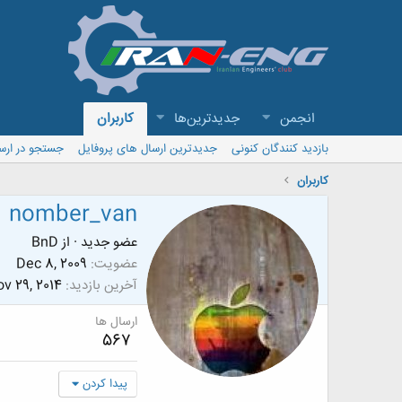
انجمن
جدیدترین‌ها
کاربران
بازدید کنندگان کنونی
جدیدترین ارسال های پروفایل
جستجو در ارس
کاربران
nomber_van
عضو جدید
·
از
BnD
عضویت
Dec 8, 2009
آخرین بازدید
v 29, 2014
ارسال ها
567
پیدا کردن