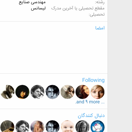
رشته
مهندسی صنایع
مقطع تحصیلی یا آخرین مدرک
لیسانس
تحصیلی
امضا
Following
... and 9 more.
دنبال کنندگان