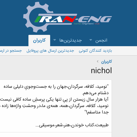
انجمن
جدیدترین‌ها
کاربران
بازدید کنندگان کنونی
جدیدترین ارسال های پروفایل
جستجو در ارس
کاربران
nichol
"نومید، کلافه، سرگردان،جهان را به جست‌وجویِ دلیلی ساده
دشنام می‌دهم.
آیا هزار سال زیستن از پیِ تنها یکی پرسشِ ساده کافی نیست
نومید، کلافه، سرگردان،همه، همه‌ی ما،در وحشتِ واژه‌ها زاده می
جدا متاسفم!"
طبیعت،کتاب خوندن،هنر،شعر،موسیقی...