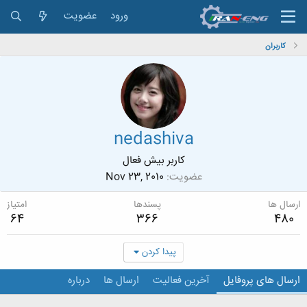
ورود
عضویت
کاربران
nedashiva
کاربر بیش فعال
عضویت
Nov 23, 2010
ارسال ها
پسندها
امتیاز
64
366
480
پیدا کردن
ارسال های پروفایل
آخرین فعالیت
ارسال ها
درباره