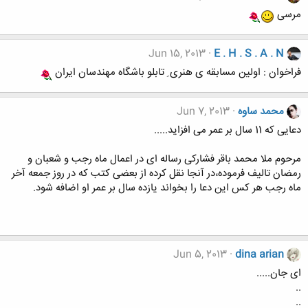
مرسی
Jun 15, 2013
E . H . S . A . N
فراخوان : اولین مسابقه ی هنری ِ تابلو باشگاه مهندسان ایران
محمد ساوه
Jun 7, 2013
دعایی که 11 سال بر عمر می افزاید.....
مرحوم ملا محمد باقر فشارکی رساله ای در اعمال ماه رجب و شعبان و
رمضان تالیف فرموده،در آنجا نقل کرده از بعضی کتب که در روز جمعه آخر
ماه رجب هر کس این دعا را بخواند یازده سال بر عمر او اضافه شود.
Jun 5, 2013
dina arian
ای جان.....
..
..