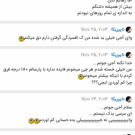
اما رهایم نکن
بیش از همیشه دلتنگم
به اندازه ی تمام روزهای نبودنم
ناییریکا
Nov 25, 2013
وای آجی خیلی بد شده من ک افسردگی گرفتن دارم دق میکنم
ناییریکا
Nov 25, 2013
خدا نکنه آجی جونم....
من خیلی خسته شدم هر چی میخونم فایده نداره با پارسالم 180 درجه فرق
کردم با اینکه بیشتر میخونم
چرا کم آوردی ابجی؟؟؟
ناییریکا
Nov 24, 2013
سلام آجی جونم...
ای مرسی بدک نیستم....
واییییییییییی نه خیییییییییییلی بده حسابی کم اوردم