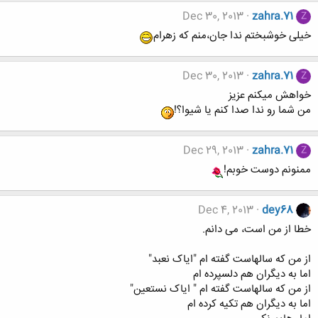
Dec 30, 2013
zahra.71
Z
خیلی خوشبختم ندا جان،منم که زهرام
Dec 30, 2013
zahra.71
Z
خواهش میکنم عزیز
من شما رو ندا صدا کنم یا شیوا؟!
Dec 29, 2013
zahra.71
Z
ممنونم دوست خوبم!
Dec 4, 2013
dey68
خطا از من است، می دانم.
از من که سالهاست گفته ام "ایاک نعبد"
اما به دیگران هم دلسپرده ام
از من که سالهاست گفته ام " ایاک نستعین"
اما به دیگران هم تکیه کرده ام