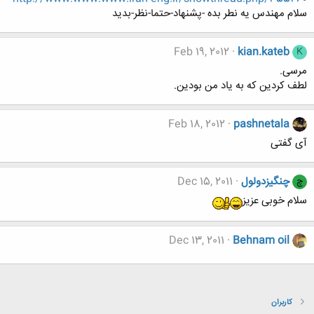
سلام مهندس یه نطر بده -پشنهاد-حتما-نظر-بدید
Feb 19, 2012
kian.kateb
K
مرسی.
لطف کردین که به یاد من بودین.
Feb 18, 2012
pashnetala
آی گفتی
چنگیزدولول
Dec 15, 2011
چ
سلام خوبی عزیز
Dec 13, 2011
Behnam oil
کاربران