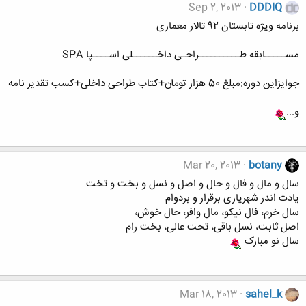
Sep 2, 2013
DDDIQ
برنامه ویژه تابستان 92 تالار معماری
مســـــابقه طــــــــــراحـی داخــــــلی اســــپا SPA
جوایزاین دوره:مبلغ 50 هزار تومان+کتاب طراحی داخلی+کسب تقدیر نامه
و...
Mar 20, 2013
botany
سال و مال و فال و حال و اصل و نسل و بخت و تخت
یادت اندر شهریاری برقرار و بردوام
سال خرم، فال نیکو، مال وافر، حال خوش،
اصل ثابت، نسل باقی، تحت عالی، بخت رام
سال نو مبارک
Mar 18, 2013
sahel_k