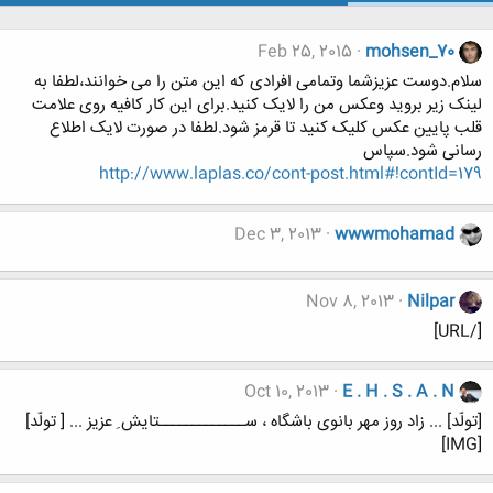
Feb 25, 2015
mohsen_70
سلام.دوست عزیزشما وتمامی افرادی که این متن را می خوانند،لطفا به
لینک زیر بروید وعکس من را لایک کنید.برای این کار کافیه روی علامت
قلب پایین عکس کلیک کنید تا قرمز شود.لطفا در صورت لایک اطلاع
رسانی شود.سپاس
http://www.laplas.co/cont-post.html#!contId=179
Dec 3, 2013
wwwmohamad
Nov 8, 2013
Nilpar
[/URL]
Oct 10, 2013
E . H . S . A . N
[تولّد] ... زاد روز مهر بانوی باشگاه ، ســـــــــــــتایش ِ عزیز ... [ تولّد]
[IMG]