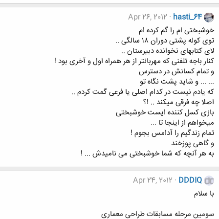
Apr 26, 2012
hasti_64
خوشبختی ام را گم کرده ام
توی کوله پشتی دوران ۱۸ سالگی ..
لای کتابهای نخوانده دبیرستان ..
کنار باجه تلفنی که مهربانتر از هر همراه اول و آخری بود !
و تمام کسانش در دسترس
... ... و شاید پشت نگاه تو
که یادم نیست در کدام اصلی یا فرعی گمت کردم ..
اصلا چه فرقی میکند .. !؟
بازی کسل کننده ایست خوشبختی
میخواهم از اینجا تا ...
تمام زندگیم را آدامس بجوم !
و گاهی پوزخند
به هر آنچه که شما خوشبختی می نامیدش ... !
Apr 24, 2012
DDDIQ
با سلام
سومین مرحله مسابقات طراحی معماری