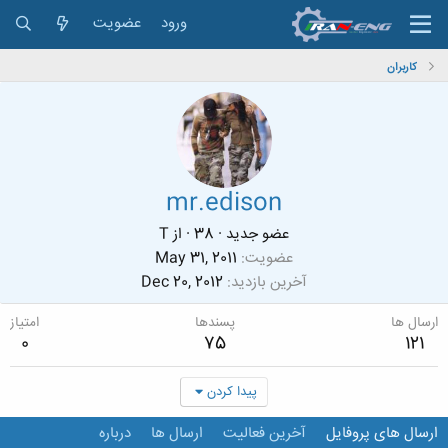
ورود
عضویت
کاربران
mr.edison
عضو جدید
·
38
·
از
T
عضویت
May 31, 2011
آخرین بازدید
Dec 20, 2012
ارسال ها
پسندها
امتیاز
0
75
121
پیدا کردن
ارسال های پروفایل
آخرین فعالیت
ارسال ها
درباره