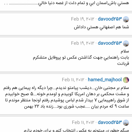
هستي باش,اسمان ابي و تمام دلت از غصه دنيا خالي......................... . .
Feb 19, 2012
davood253
شما هم اصفهاني هستي داداش
Feb 19, 2012
davood253
سلام
بابت راهنمايي جهت گذاشتن عكس تو پروفايل متشكرم
قربانت
Feb 11, 2012
hamed_majhool
سلام بر مجتبی خان...دیشب پیامتو ندیدم...چرا دیگه راه پیمایی هم رفتم
و مشت محکمی بر دهان امریکا کوبیدم و اومدم خونه...5 صبح خوابیدم
از شوق راهپیمایی 7 بیدار شدم لباس پوشیدم رفتم اونجا منتظر موندم تا
ساعت 9 که مردم بیان ....عجب شوری بود...زنده باد 22 بهمن
Feb 11, 2012
davood253
ميگم چطوري ميتونم يه عكس انتخاب كنم و براي خودم بزارم