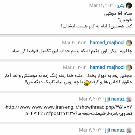
پترو
Mar 14, 2012
سلام آقا مجتبی
خوبین؟
کجا هستین؟ ایام به کام هست ایشاا...؟
Mar 12, 2012
hamed_majhool
چاکریم...یکی اون یکیم اینکه ببینم جواب این تکمیل ظرفیتا کی میاد
Mar 11, 2012
hamed_majhool
مجتبی روم به دیوار بخدا.....بنده خدا رفته زنگ زده به دوستش واقعا آمار
حقوق کادانی هارو گرفته
با چه رویی بیام تاپیک دیگه من!!
Mar 2, 2012
jiji nanaz
http://www.www.www.iran-eng.ir/showthread.php/351877-
تصاویر-بامزه-از-شیطنت-بچه-ها?p=4714302#post471430
Mar 2, 2012
jiji nanaz