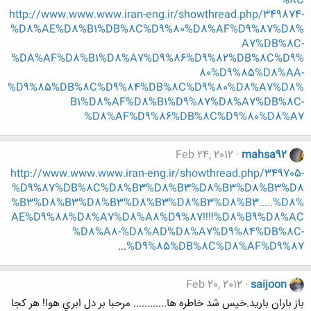
%8C
http://www.www.www.iran-eng.ir/showthread.php/349874-
%D8%AE%D8%B1%DB%8C%D9%80%D8%AF%D9%87%D8%
A7%DB%8C-
%DA%AF%D8%B1%D8%A7%D9%86%D9%82%DB%8C%D9%
80%D9%85%D8%AA-
%D9%85%DB%8C%D9%84%DB%8C%D9%80%D8%A7%D8%
B1%D8%AF%D8%B1%D9%87%D8%A7%DB%8C-
%D8%AF%D9%86%DB%8C%D9%80%D8%A7
Feb 24, 2012
mahsa92
http://www.www.www.iran-eng.ir/showthread.php/349705-
%D9%87%DB%8C%D8%B3%D8%B3%D8%B3%D8%B3%D8
%B3%D8%B3%D8%B3%D8%B3%D8%B3%D8%B3.....%D8%
AE%D9%88%D8%A7%D8%A8%D9%87!!!!%D8%B9%D8%AC
%D8%A8-%D8%AD%D8%A7%D9%84%DB%8C-
...
%D9%85%DB%8C%D8%AF%D9%87
Feb 20, 2012
saijoon
باز باران باريد.خيس شد خاطره ها............ مرحبا بر دل ابري هوا! هر کجا