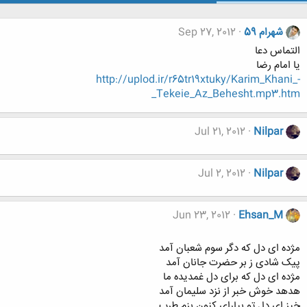
شهرام 59
Sep 27, 2012
التماس دعا
یا امام رضا
http://uplod.ir/r65tr19xtuky/Karim_Khani_-
_Tekeie_Az_Behesht.mp3.htm
Jul 21, 2012
Nilpar
Jul 2, 2012
Nilpar
Jun 23, 2012
Ehsan_M
مژده ای دل که دگر سوم شعبان آمد
پیک شادی ز بر حضرت جانان آمد
مژده ای دل که برای دل غمدیده ما
هدهد خوش خبر از نزد سلیمان آمد
خیز ای دل تو بیارای کنون بزم طرب