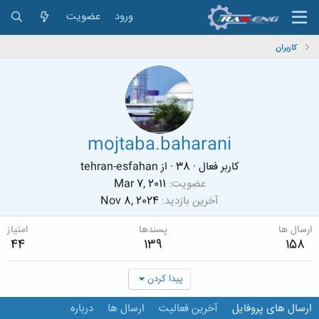
ورود
عضویت
کاربران
mojtaba.baharani
کاربر فعال
·
38
·
از
tehran-esfahan
عضویت
Mar 7, 2011
آخرین بازدید
Nov 8, 2024
ارسال ها
پسندها
امتیاز
44
139
158
پیدا کردن
ارسال های پروفایل
آخرین فعالیت
ارسال ها
درباره