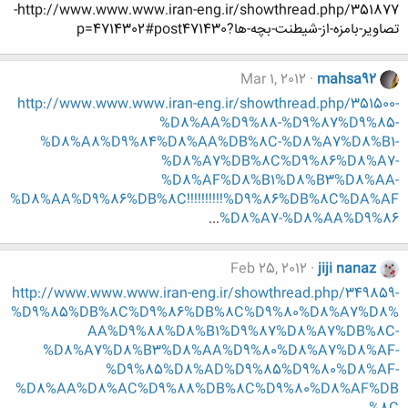
http://www.www.www.iran-eng.ir/showthread.php/351877-
تصاویر-بامزه-از-شیطنت-بچه-ها?p=4714302#post471430
Mar 1, 2012
mahsa92
http://www.www.www.iran-eng.ir/showthread.php/351500-
%D8%AA%D9%88-%D9%87%D9%85-
%D8%A8%D9%84%D8%AA%DB%8C-%D8%A7%D8%B1-
%D8%A7%DB%8C%D9%86%D8%A7-
%D8%AF%D8%B1%D8%B3%D8%AA-
%D8%AA%D9%86%DB%8C!!!!!!!!!!%D9%86%DB%8C%DA%AF
...
%D8%A7-%D8%AA%D9%86
Feb 25, 2012
jiji nanaz
http://www.www.www.iran-eng.ir/showthread.php/349859-
%D9%85%DB%8C%D9%86%DB%8C%D9%80%D8%A7%D8%
AA%D9%88%D8%B1%D9%87%D8%A7%DB%8C-
%D8%A7%D8%B3%D8%AA%D9%80%D8%A7%D8%AF-
%D9%85%D8%AD%D9%85%D9%80%D8%AF-
%D8%AA%D8%AC%D9%88%DB%8C%D9%80%D8%AF%DB