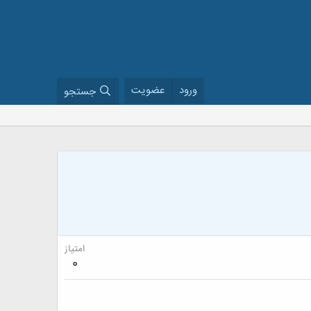
ورود
عضویت
جستجو
امتیاز
0