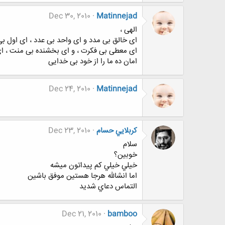
Dec 30, 2010
Matinnejad
الهی ،
ای خالق بی مدد و ای واحد بی عدد ، ای اول ب
ای معطی بی فکرت ، و ای بخشنده بی منت ، ای دان
امان ده ما را از خود بی خدایی
Dec 24, 2010
Matinnejad
كربلايي حسام
Dec 23, 2010
سلام
خوبين؟
خيلي خيلي كم پيداتون ميشه
اما انشالله هرجا هستين موفق باشين
التماس دعاي شديد
Dec 21, 2010
bamboo