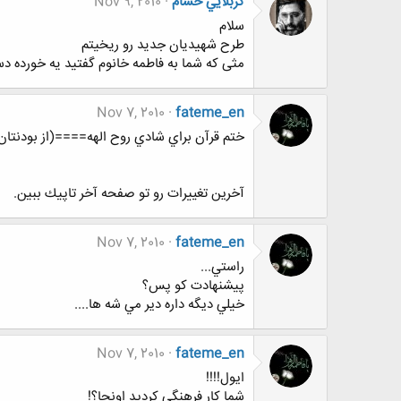
كربلايي حسام
Nov 9, 2010
سلام
طرح شهیدیان جدید رو ریخیتم
مثی که شما به فاطمه خانوم گفتید یه خورده دس
Nov 7, 2010
fateme_en
ختم قرآن براي شادي روح الهه====(از بودنتان
آخرين تغييرات رو تو صفحه آخر تاپيك ببين.
Nov 7, 2010
fateme_en
راستي...
پيشنهادت كو پس؟
خيلي ديگه داره دير مي شه ها....
Nov 7, 2010
fateme_en
ايول!!!!
شما كار فرهنگي كرديد اونجا؟!