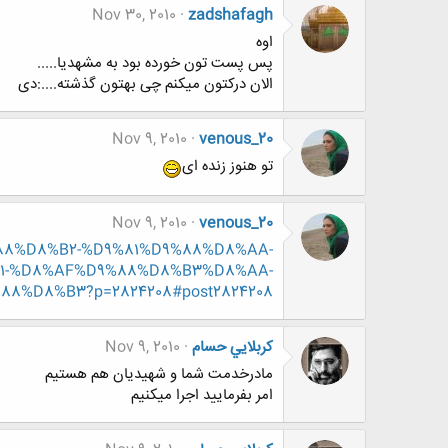
Nov 30, 2010
zadshafagh
اوه
پس پست تون خورده بود به مشهدیا.....
الان درکتون میکنم چی بهتون گذشته....:دی
Nov 9, 2010
venous_20
تو هنوز زنده ای
Nov 9, 2010
venous_20
9%88%D8%B2-%D9%81%D9%88%D8%AA-
1-%D8%AF%D9%88%D8%B3%D8%AA-
%D8%B3?p=2824208#post2824208
كربلايي حسام
Nov 9, 2010
مادرخدمت شما و شهیدیان هم هستیم
امر بفرمایید اجرا میکنیم