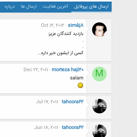
ارسال های پروفایل
آخرین فعالیت
ارسال ها
درباره
Oct 12, 2012
s1m5j8
بازدید کنندگان عزیز:
.
.
کسی از ایشون خیر داره...
Dec 22, 2011
morteza haji20
M
salam
Jul 17, 2011
tahoora62
Jun 18, 2011
tahoora62