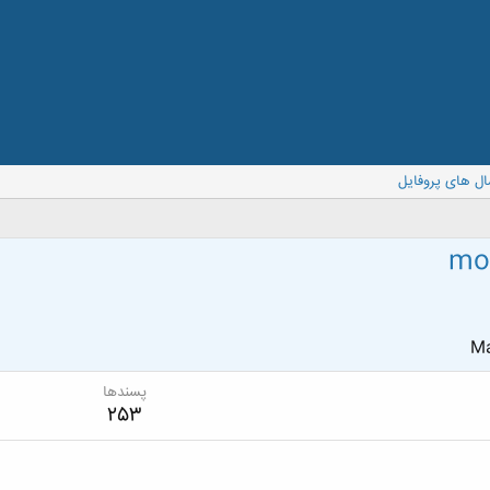
ال های پروفایل
mo
Ma
پسندها
253