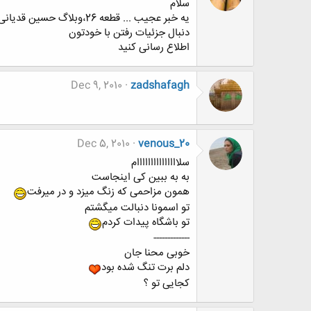
سلام
یه خبر عجیب ... قطعه 26،وبلاگ حسین قدیانی ف.ی.ل.ت.ر شد
دنبال جزئیات رفتن با خودتون
اطلاع رسانی کنید
Dec 9, 2010
zadshafagh
Dec 5, 2010
venous_20
سلااااااااااااااام
به به ببین کی اینجاست
همون مزاحمی که زنگ میزد و در میرفت
تو اسمونا دنبالت میگشتم
تو باشگاه پیدات کردم
-------------
خوبی محنا جان
دلم برت تنگ شده بود
کجایی تو ؟