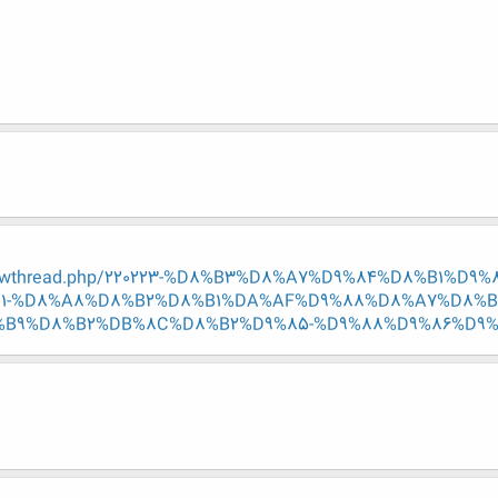
r/showthread.php/220223-%D8%B3%D8%A7%D9%84%D8%B1%D
1-%D8%A8%D8%B2%D8%B1%DA%AF%D9%88%D8%A7%D8%B
B9%D8%B2%DB%8C%D8%B2%D9%85-%D9%88%D9%86%D9%88