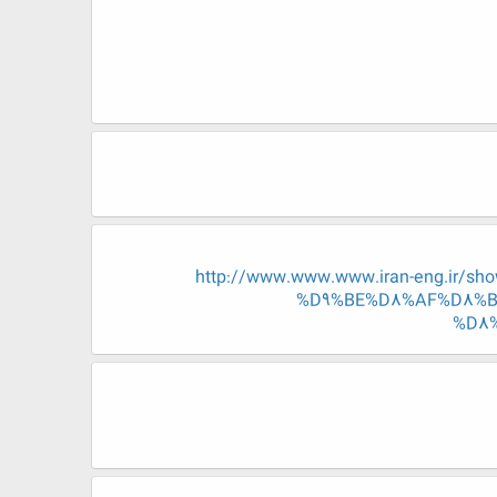
http://www.www.www.iran-eng.i
%D9%BE%D8%AF%D8%B
%D8%