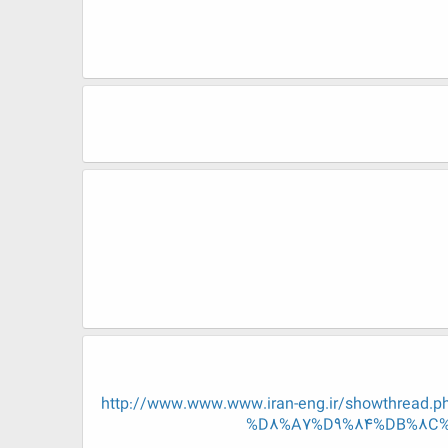
http://www.www.www.iran-eng.ir/showthr
%D8%A7%D9%84%DB%8C%D9