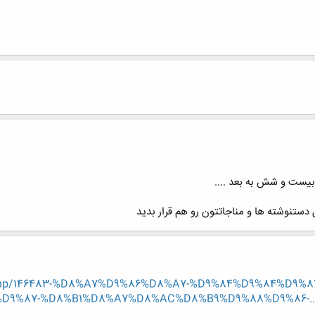
بيست و شش به بعد ....
ستنوشته ها و مناجاتتون رو هم قرار بديد
ead.php/146483-%D8%A7%D9%86%D8%A7-%D9%84%D9%84%D9
%87-%D8%B1%D8%A7%D8%AC%D8%B9%D9%88%D9%86-...?p=3