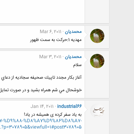
محمدیان
Mar 6, 2011
مهديه 1:حركت به سمت ظهور
محمدیان
Mar 3, 2011
سلام
آغاز بكار مجدد تاپيك صحيفه سجاديه از دعاي 
خوشحال مي شم همراه بشيد و در صورت تمايل د
Jan 14, 2011
industrial66
به یاد سفر کرده ی همیشه در یاد!
%87-%D9%88-%D8%A7%D9%86%D8%A7-
078905&viewfull=1#post3078905