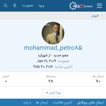
ورود
عضویت
کاربران
mohammad_petro85
عضو جدید
·
از
شهرکرد
عضویت
Jan 21, 2009
آخرین بازدید
Feb 20, 2017
ارسال ها
پسندها
امتیاز
0
28
70
پیدا کردن
ارسال های پروفایل
آخرین فعالیت
ارسال ها
درباره