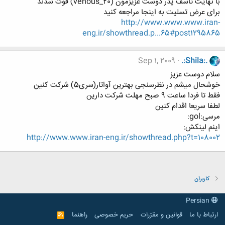
با نهایت تاسف پدر دوست عزیزمون (venous_20) فوت شدند
برای عرض تسلیت به اینجا مراجعه کنید
http://www.www.www.iran-
eng.ir/showthread.p...65#post1295865
Sep 1, 2009
.:Shila:.
سلام دوست عزیز
خوشحال میشم در نظرسنجی بهترین آواتار(سری5) شرکت کنین
فقط تا فردا ساعت 9 صبح مهلت شرکت دارین
لطفا سریعا اقدام کنین
مرسی:gol:
اینم لینکش:
http://www.www.iran-eng.ir/showthread.php?t=108002
کاربران
Persian
ارتباط با ما
قوانین و مقرّرات
حریم خصوصی
راهنما
R
S