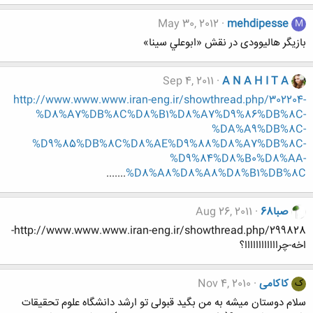
May 30, 2012
mehdipesse
M
بازیگر هالیوودی در نقش «ابوعلي سينا»
Sep 4, 2011
A N A H I T A
http://www.www.www.iran-eng.ir/showthread.php/302204-
%D8%A7%DB%8C%D8%B1%D8%A7%D9%86%DB%8C-
%DA%A9%DB%8C-
%D9%85%DB%8C%D8%AE%D9%88%D8%A7%DB%8C-
%D9%84%D8%B0%D8%AA-
.......
%D8%A8%D8%A8%D8%B1%DB%8C
صبا68
Aug 26, 2011
http://www.www.www.iran-eng.ir/showthread.php/299828-
اخه-چراااااااااااا؟
کاکامی
Nov 4, 2010
ک
سلام دوستان میشه به من بگید قبولی تو ارشد دانشگاه علوم تحقیقات