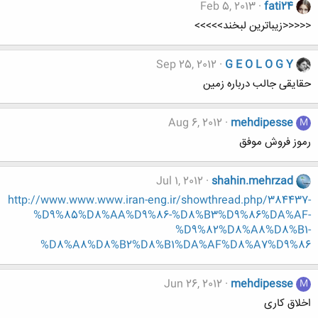
Feb 5, 2013
fati24
<<<<<زیباترین لبخند>>>>>
Sep 25, 2012
G E O L O G Y
حقایقی جالب درباره زمین
Aug 6, 2012
mehdipesse
M
رموز فروش موفق
Jul 1, 2012
shahin.mehrzad
http://www.www.www.iran-eng.ir/showthread.php/384437-
%D9%85%D8%AA%D9%86-%D8%B3%D9%86%DA%AF-
%D9%82%D8%A8%D8%B1-
%D8%A8%D8%B2%D8%B1%DA%AF%D8%A7%D9%86
Jun 26, 2012
mehdipesse
M
اخلاق کاری