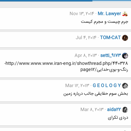
Nov 13, 2014
Mr. Lawyer
جرم چيست و مجرم كيست
Jul 4, 2014
TOM-CAT
Apr 8, 2013
setti_9173
http://www.www.www.iran-eng.ir/showthread.php/440328-
رنگ-و-بوی-خدایی/page12
Mar 12, 2013
G E O L O G Y
بخش سوم حقایقی جالب درباره زمین
Mar 8, 2013
aida22
دردی تکرای