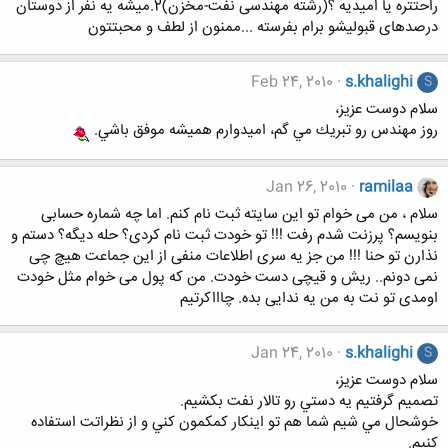
راحتتره یا امیدیه ؟(رشته مهندسی نفت-مخزن)2.میشه یه نفر از دوستان
درصدهای قبولیشو برام بفرسته ...ممنون از لطف و محبتتون
Feb 24, 2010
s.khalighi
S
سلام دوست عزيز،
روز مهندس رو تبريك مي گم، اميدوارم هميشه موفق باشي.
Jan 26, 2010
ramilaa
سلام ، من می خوام تو این سایته ثبت نام کنم. اما چه شماره حسابی
بنویسم؟ پرزنت شدم رفت !!! تو خودت ثبت نام کردی؟ حله دیگه؟ دستم و
نذارن تو حنا !!! من جز یه سری اطلاعات منفی از این جماعت هیچ چی
نمی دونم.. ریش و قیچی دست خودت. من که پول می خوام مثل خودت
اومدی تو نت به من یه ندایی بده. چاااکرتیم
Jan 24, 2010
s.khalighi
S
سلام دوست عزيز،
تصميم گرفتيم يه دستي رو تالار نفت بكشيم.
خوشحال مي شيم شما هم تو اينكار كمكمون كني و از نظراتت استفاده
كنيم.