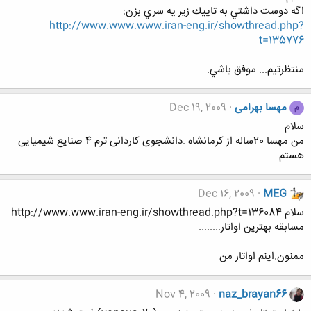
اگه دوست داشتي به تاپيك زير يه سري بزن:
http://www.www.www.iran-eng.ir/showthread.php?
t=135776
منتظرتيم... موفق باشي.
مهسا بهرامی
Dec 19, 2009
م
سلام
من مهسا 20ساله از کرمانشاه .دانشجوی کاردانی ترم 4 صنایع شیمیایی
هستم
Dec 16, 2009
MEG
سلام http://www.www.iran-eng.ir/showthread.php?t=136084
مسابقه بهترین اواتار........
ممنون.اینم اواتار من
Nov 4, 2009
naz_brayan66