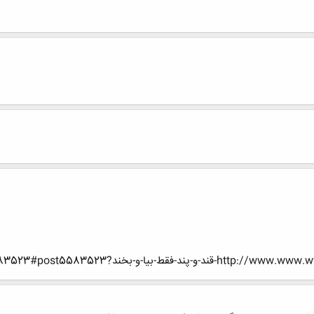
-بیا-و-بخند?p=5583523#post5583523