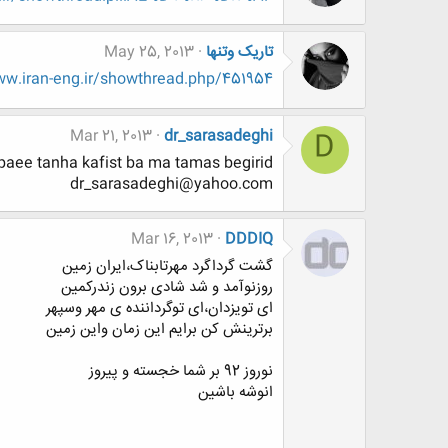
تاریک وتنها
May 25, 2013
w.iran-eng.ir/showthread.php/451954
Mar 21, 2013
dr_sarasadeghi
D
paee tanha kafist ba ma tamas begirid
dr_sarasadeghi@yahoo.com
Mar 16, 2013
DDDIQ
گشت گرداگرد مهرتابناک،ایران زمین
روزنوآمد و شد شادی برون زندرکمین
ای تویزدان،ای توگرداننده ی مهر وسپهر
برترینش کن برایم این زمان واین زمین
نوروز 92 بر شما خجسته و پیروز
انوشه باشین