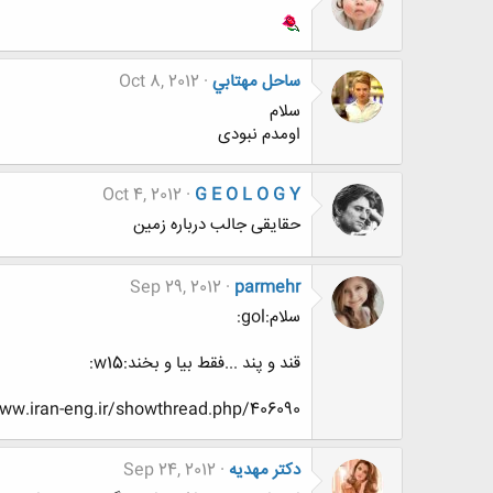
ساحل مهتابي
Oct 8, 2012
سلام
اومدم نبودی
Oct 4, 2012
G E O L O G Y
حقایقی جالب درباره زمین
Sep 29, 2012
parmehr
سلام:gol:
قند و پند ...فقط بیا و بخند:w15:
http://www.www.www.iran-eng.ir/showthread.php/406090-قند-و-پند-فقط
دکتر مهدیه
Sep 24, 2012