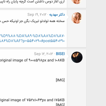
اری اغاز دوس داشتن است گرچه پایان راه نا
دکتر مهدیه
Sep 19, 2012
سخته همه تولدتو تبریک بگن جز اونیکه حس م
%A7%D9%88-%DA%A9-%D8%A8%D8%A7-
D8%AF?p=5540290#post5540290
Sep 12, 2012
BISEI
 original image of 900x598px and 108KB.
[IMG]
original image of 752x1063px and 175KB.
[IMG]