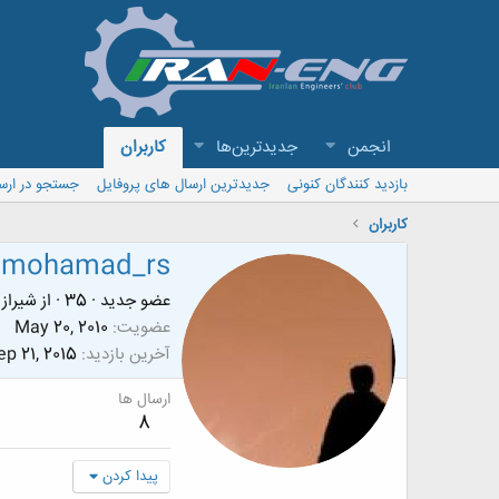
انجمن
جدیدترین‌ها
کاربران
بازدید کنندگان کنونی
جدیدترین ارسال های پروفایل
جستجو در ارس
کاربران
mohamad_rs
عضو جدید
·
35
·
از
شیراز
عضویت
May 20, 2010
آخرین بازدید
ep 21, 2015
ارسال ها
8
پیدا کردن