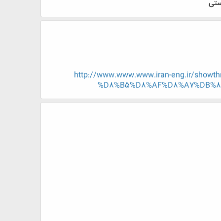
ستی
http://www.www.www.iran-eng.ir/s
%D8%B5%D8%AF%D8%A7%DB%8C