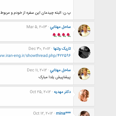
پ.ن: البته چیدمان این سفره از خودم و مربوط به
ساحل مهتابي
Mar 5, 2013
تاریک وتنها
Dec 30, 2012
w.iran-eng.ir/showthread.php/422596
ساحل مهتابي
Dec 11, 2012
پیشاپیش یلدا مبارک
دکتر مهدیه
Oct 25, 2012
Oct 12, 2012
mina***