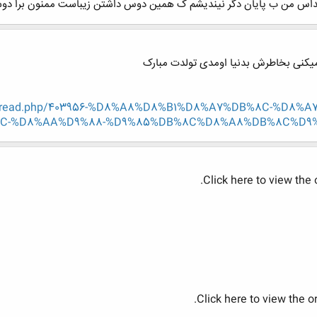
پیداس من ب پایان دگر نیندیشم ک همین دوس داشتن زیباست ممنون برا دو
یکنی بخاطرش بدنیا اومدی تولدت مبارک
howthread.php/403956-%D8%A8%D8%B1%D8%A7%DB%8C-%D8
-%D8%AA%D9%88-%D9%85%DB%8C%D8%A8%DB%8C%D9%86%
Click here to view the
Click here to view the 