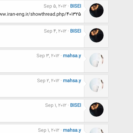
Sep 5, 2012
BISEI
www.www.iran-eng.ir/showthread.php/401325
Sep 4, 2012
BISEI
Sep 3, 2012
mahsa.y
Sep 2, 2012
mahsa.y
Sep 1, 2012
BISEI
Sep 1, 2012
mahsa.y