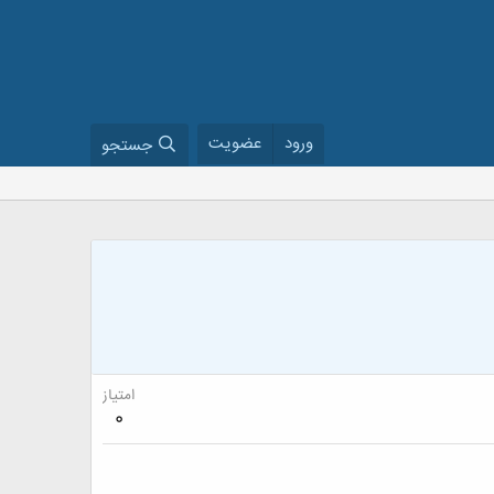
ورود
عضویت
جستجو
امتیاز
0