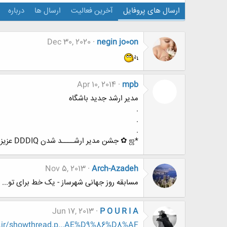
ارسال های پروفایل
آخرین فعالیت
ارسال ها
درباره
Dec 30, 2020
negin jo0on
Apr 10, 2014
mpb
مدیر ارشد جدید باشگاه
.
.
.
*ஜ ✿ جشن مدیر ارشــــد شدن DDDIQ عزیز ✿ ஜ *
Nov 5, 2013
Arch-Azadeh
مسابقه روز جهانی شهرساز - یک خط برای تو...
Jun 17, 2013
P O U R I A
.ir/showthread.p...AE%D9%86%D8%AF