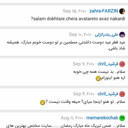
Sep 15, 2010
zahra-FARZIN
salam dokhtare.chera avatareto avaz nakardi?
علی_بندرانزلی
Sep 10, 2010
عید فطر عید دوست داشتنی مسلمین بر تو دوست خوبم مبارک. همیشه
شاد باشی.
فرشید_civil
Sep 7, 2010
ف
سلام.. بد نیست همه چی خوبه
اره هنو اینورام
فرشید_civil
Sep 6, 2010
ف
سلام.. تو هنو اینجا میای؟ حیفه وقتت نیست ?
Aug 11, 2010
memarekochak
M
سلام.... ضمن تبریک ماه مبارک رمضان .......سایت مختص بهترین های