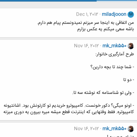
Dec 1, 2012
miladjooon
M
من اتفاقی به اینجا سر میزنم نمیدونستم پیام هم دارم.
باشه سعی میکنم یه عکس بزارم
Nov 16, 2012
mk_mk550
طرح آمارگیری خانوار:
- شما چند تا بچه دارین؟
- دو تا
- ولی تو شناسنامه که نوشته سه تا.
- اونو میگی؟ دکور خونست. کامپیوترو خریدیم تو کارتونش بود. اشانتیونه
کامپیوتره. فقط وقتهایی که اینترنت قطع میشه میره بیرون یه دوری میزنه
Nov 16, 2012
mk_mk550