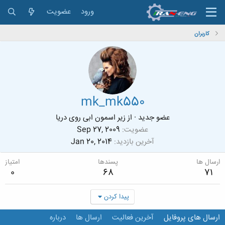
ورود
عضویت
کاربران
mk_mk550
عضو جدید
·
از
زیر اسمون ابی روی دریا
عضویت
Sep 27, 2009
آخرین بازدید
Jan 20, 2014
ارسال ها
پسندها
امتیاز
0
68
71
پیدا کردن
ارسال های پروفایل
آخرین فعالیت
ارسال ها
درباره