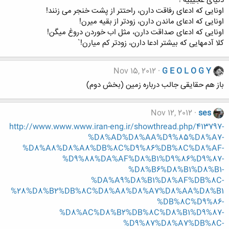
دنیای عجیبیه !
اونایی که ادعای رفاقت دارن، راحتتر از پشت خنجر می زنند!
اونایی که ادعای ماندن دارن، زودتر از بقیه میرن!
اونایی که ادعای صداقت دارن، مثل اب خوردن دروغ میگن!
کلا آدمهایی که بیشتر ادعا دارن، زودتر کم میارن!`
Nov 15, 2012
G E O L O G Y
باز هم حقایقی جالب درباره زمین (بخش دوم)
Nov 12, 2012
ses
http://www.www.www.iran-eng.ir/showthread.php/413797-
%D8%AD%D8%AA%D9%85%D8%A7-
%D8%A8%D8%A8%DB%8C%D9%86%DB%8C%D8%AF-
%D9%88%DA%AF%D8%B1%D9%86%D9%87-
%D8%B6%D8%B1%D8%B1-
%DA%A9%D8%B1%D8%AF%DB%8C-
%28%D8%B2%DB%8C%D8%A8%D8%A7%D8%AA%D8%B1
%DB%8C%D9%86-
%D8%AC%D8%B2%DB%8C%D8%B1%D9%87-
%D9%87%D8%A7%DB%8C-