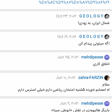
%D8%AC%D9%87%D8%A7%D9%86%29
Oct 23, 2012
G E O L O G Y
شمال ایران، به زودی!
Oct 16, 2012
G E O L O G Y
اگه میتونی پیدام کن
Jun 25, 2012
mehdipesse
M
اخلاق کاری
Jun 10, 2012
zahra-FARZIN
سلام
اه اعصابم خورده 5شنبه امتحان ریاضی دارم خیلی استرس دارم
Jun 9, 2012
mehdipesse
M
بازیگر هالیوودی در نقش «ابوعلي سينا»