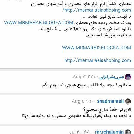
معماری شامل نرم افزار های معماری و آموزشهای معماری
http://memar.asiashoping.com/
با قیمت های فوق العاده.....
وبلاگ مختص بچه های معماری
WWW.MRMARAK.BLOGFA.COM
دانلود آموزش های مکس و VRAY و...... افتتاح شد.
منتظر حضور شما هستیم.
WWW.MRMARAK.BLOGFA.COM
http://memar.asiashoping.com
علی_بندرانزلی
Aug 3, 2010
منتظرم نتیجه بیاد تا اون موقع هیچی نمیتونم بگم
Aug 1, 2010
shadmehrali
الان تو 50% ساري هستي؟
با توجه به اينكه زهرا رفيقته مشهدي هستي و تو يونيه ساري؟!
Jul 20, 2010
mr.rohalamin