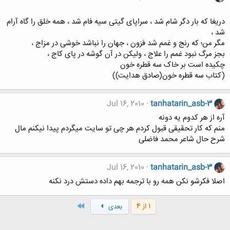
دریغا که بار دگر شام شد ، سراپای گیتی سیه فام شد ، همه خلق را گاه آرام
شد ،
مگر من؛ که رنج و غمم شد فزون ، جهان را نباشد خوشی در مزاج ،
بجز مرگ نبود غمم را علاج ، ولیکن در آن گوشه در پای کاج ،
چکیده است بر خاک سه قطره خون
(کتاب سه قطره خون(صادق هدایت))
Jul 16, 2010
tanhatarin_asb-3
آره از هر کدوم یه دونه
منم که کار تحقیقی قبول کردم هر چی تو سایت میگردم پیدا نیکنم مال
شرح حال شاعر محمد فاضلی
Jul 16, 2010
tanhatarin_asb-3
اصلا فکرشو نکن همه رو با ترجمه بهم داده دستش درد نکنه
آخر
1 از 4
بعدی