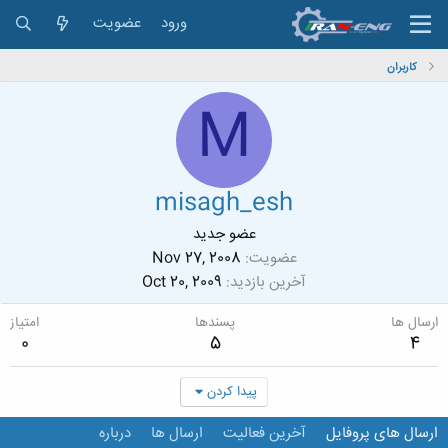
ورود
عضویت
کاربران
M
misagh_esh
عضو جدید
عضویت
Nov 27, 2008
آخرین بازدید
Oct 20, 2009
ارسال ها
پسندها
امتیاز
0
5
4
پیدا کردن
ارسال های پروفایل
آخرین فعالیت
ارسال ها
درباره