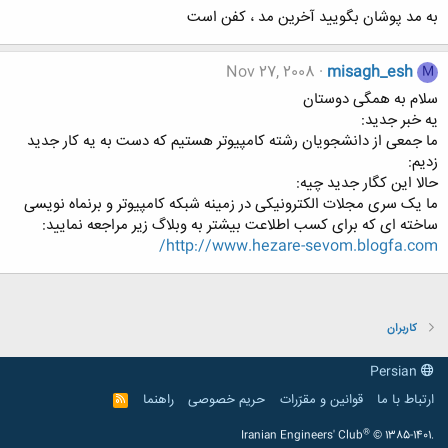
به مد پوشان بگوييد آخرين مد ، كفن است
Nov 27, 2008
misagh_esh
M
سلام به همگی دوستان
یه خبر جدید:
ما جمعی از دانشجویان رشته کامپیوتر هستیم که دست به یه کار جدید
زدیم:
حالا این کگار جدید چیه:
ما یک سری مجلات الکترونیکی در زمینه شبکه کامپیوتر و برنماه نویسی
ساخته ای که برای کسب اطلاعت بیشتر به وبلاگ زیر مراجعه نمایید:
http://www.hezare-sevom.blogfa.com/
کاربران
Persian
ارتباط با ما
قوانین و مقرّرات
حریم خصوصی
راهنما
R
S
S
®
Iranian Engineers' Club
© 1385-1401.