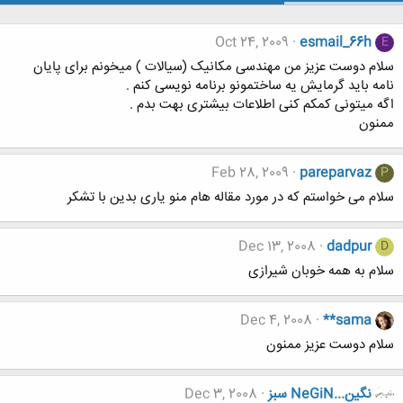
Oct 24, 2009
esmail_66h
E
سلام دوست عزیز من مهندسی مکانیک (سیالات ) میخونم برای پایان
نامه باید گرمایش یه ساختمونو برنامه نویسی کنم .
اگه میتونی کمکم کنی اطلاعات بیشتری بهت بدم .
ممنون
Feb 28, 2009
pareparvaz
P
سلام می خواستم که در مورد مقاله هام منو یاری بدین با تشکر
Dec 13, 2008
dadpur
D
سلام به همه خوبان شیرازی
Dec 4, 2008
**sama
سلام دوست عزیز ممنون
نگين...NeGiN سبز
Dec 3, 2008