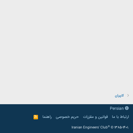
کاربران
Persian
ارتباط با ما
قوانین و مقرّرات
حریم خصوصی
راهنما
R
S
S
®
Iranian Engineers' Club
© 1385-1401.