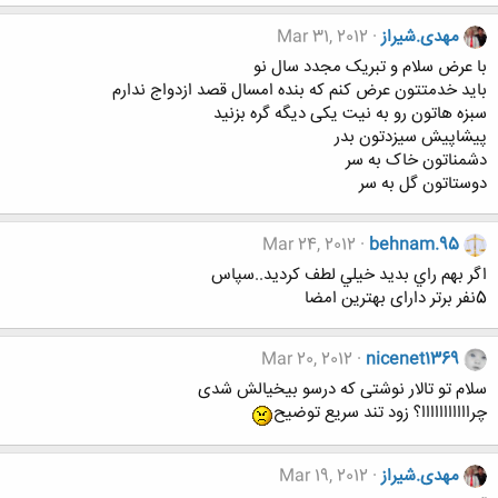
مهدی.شیراز
Mar 31, 2012
با عرض سلام و تبریک مجدد سال نو
باید خدمتتون عرض کنم که بنده امسال قصد ازدواج ندارم
سبزه هاتون رو به نیت یکی دیگه گره بزنید
پیشاپیش سیزدتون بدر
دشمناتون خاک به سر
دوستاتون گل به سر
Mar 24, 2012
behnam.95
اگر بهم راي بديد خيلي لطف كرديد..سپاس
5نفر برتر دارای بهترین امضا
Mar 20, 2012
nicenet1369
سلام تو تالار نوشتی که درسو بیخیالش شدی
چرااااااااااا؟ زود تند سریع توضیح
مهدی.شیراز
Mar 19, 2012