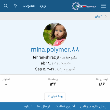
ورود
عضویت
کاربران
mina.polymer.88
عضو جدید
·
از
tehran-shiraz
عضویت
Feb 18, 2011
آخرین بازدید
Sep 5, 2017
ارسال ها
پسندها
امتیاز
0
136
186
پیدا کردن
ارسال های پروفایل
آخرین فعالیت
ارسال ها
درباره