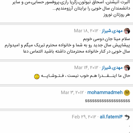
آلبرت انیشتن، اسحاق نیوتون،زکریا رازی،پروفسور حسابی،من و سایر
دانشمندان سال خوبی را برایتان آرزومندیم...
هر روزتان نوروز
مهدی.شیراز
Mar 18, 2012
سلام مینا جان.دوسی خوبم
پیشاپیش سال جدید رو به شما و خانواده محترم تبریک میگم و امیدوارم
سال خوبی در کنار خانواده محترمتان داشته باشید التماس دعا
مهدی.شیراز
Mar 14, 2012
حال ما اینــقــدرا هـم خوب نیست ، فـتـوشـاپــه
Mar 3, 2012
mohammadmeh
M
sssssssssssssssssss
Feb 29, 2012
ali.fatemi4
.
.