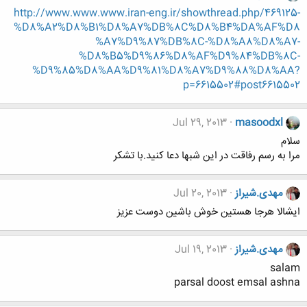
http://www.www.www.iran-eng.ir/showthread.php/469125-
%D8%A2%D8%B1%D8%A7%DB%8C%D8%B4%DA%AF%D8
%A7%D9%87%DB%8C-%D8%A8%D8%A7-
%D8%B5%D9%86%D8%AF%D9%84%DB%8C-
%D9%85%D8%AA%D9%81%D8%A7%D9%88%D8%AA?
p=6615502#post6615502
Jul 29, 2013
masoodxl
سلام
مرا به رسم رفاقت در این شبها دعا کنید.با تشکر
مهدی.شیراز
Jul 20, 2013
ایشالا هرجا هستین خوش باشین دوست عزیز
مهدی.شیراز
Jul 19, 2013
salam
parsal doost emsal ashna