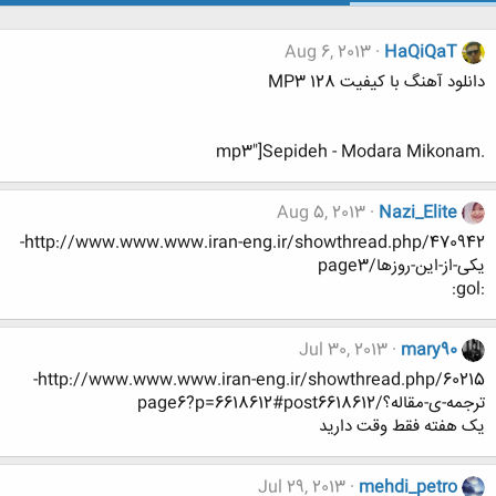
Aug 6, 2013
HaQiQaT
دانلود آهنگ با کیفیت MP3 128
.mp3"]Sepideh - Modara Mikonam
Aug 5, 2013
Nazi_Elite
http://www.www.www.iran-eng.ir/showthread.php/470942-
یکی-از-این-روزها/page3
:gol:
Jul 30, 2013
mary90
http://www.www.www.iran-eng.ir/showthread.php/60215-
ترجمه-ی-مقاله؟/page6?p=6618612#post6618612
یک هفته فقط وقت دارید
Jul 29, 2013
mehdi_petro