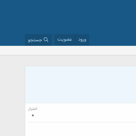
ورود
عضویت
جستجو
امتیاز
0