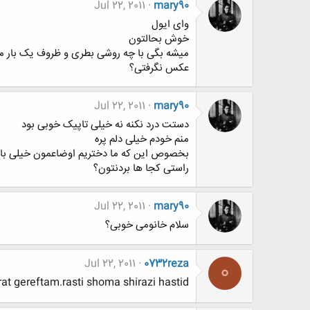
Jul 22, 2011
mary90
وای ایول
خوش بحالتون
میشه بگی با چه روشی بطری و ظروف یک بار م
عکس نگرفتی؟
Jul 22, 2011
mary90
دستت درد نکنه نه خیلی تاپیک خوبی بود
منم خودم خیلی دلم پره
بخصوص این که ما دختریم اوضاعمون خیلی با ا
راستی کجا ها بردنتون؟
Jul 22, 2011
mary90
سلام خانومی خوبی؟
Jul 22, 2011
0732reza
0
t gereftam.rasti shoma shirazi hastid?