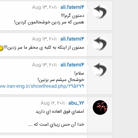
Aug 13, 2011
ali.fatemi4
دمتون گرم!!!
همین که سر زدین خوشحالمون کردین!
Aug 13, 2011
ali.fatemi4
ممنون از اینکه به کلبه ی محقر ما سر زدین!!!
Aug 13, 2011
ali.fatemi4
سلام!
خوشحال میشم سر بزنین!
w.iran-eng.ir/showthread.php/295279
Aug 12, 2011
abu_72
امضاي فوق العاده اي داريد
خدا آن حس زيباي است كه ....