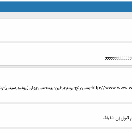
ی)-زنده-کردم-بدین-پارسی!?p=3993913#post3993913
 قبول إن شاءالله!