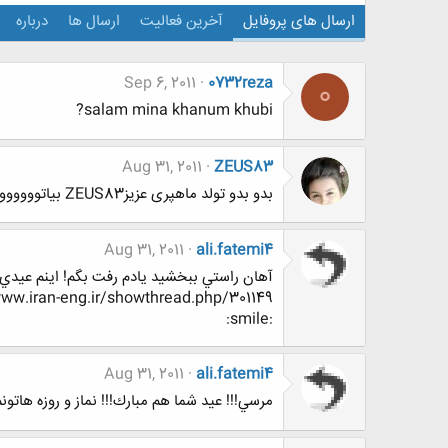
ارسال های پروفایل
آخرین فعالیت
ارسال ها
درباره
Sep 6, 2011
0732reza
0
salam mina khanum khubi?
Aug 31, 2011
ZEUS83
بدو بدو تولد ماهپری عزیزZEUS83 بیاتووووووووووووووووووو
Aug 31, 2011
ali.fatemi4
آهان راستي ببخشيد يادم رفت بگم! اينم عيدي:
http://www.www.www.iran-eng.ir/showthread.php/301149-بسی-رنج-بردم-بر-این-بیت-سی-یونی(یونیورسیت
:smile:
Aug 31, 2011
ali.fatemi4
مرسي!!! عيد شما هم مبارك!!! نماز و روزه هاتونم