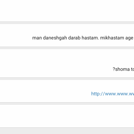
man daneshgah darab hastam. mikhastam age 
shoma t
http://www.www.ww