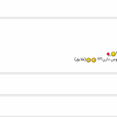
دوس دارن؟!!!
(علایق)