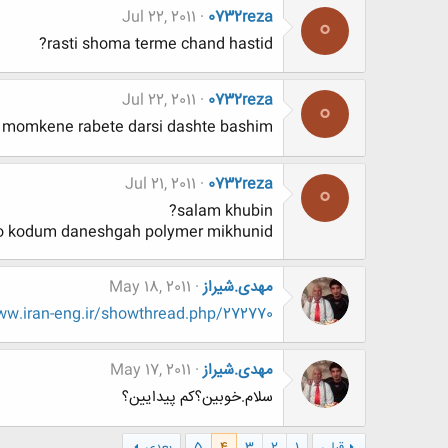
Jul 22, 2011
0732reza
0
rasti shoma terme chand hastid?
Jul 22, 2011
0732reza
0
momkene rabete darsi dashte bashim
Jul 21, 2011
0732reza
0
salam khubin?
o kodum daneshgah polymer mikhunid?
مهدی.شیراز
May 18, 2011
w.iran-eng.ir/showthread.php/272770
مهدی.شیراز
May 17, 2011
سلام.خوبین؟کم پیدایین؟
قبلی
1
2
3
4
5
بعدی