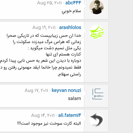
Aug 25, 2011
abc444
سلام خوبي
Aug 19, 2011
arashlolos
خدا ان حس زیباییست که در تاریکی صحرا
زمانی که هراس مرگ میدزدد سکوتت را
یکی مثل نسیم دشت میگوید :
کنارت هستم ای تنها
دوباره با دیدن این شعر یه حس نابی پیدا کردم!
فقط نمیدونم چرا خانما ایقد مهمونی رفتن رو 
راستی سهلام.
Aug 17, 2011
keyvan noruzi
salam
Aug 14, 2011
ali.fatemi4
البته کارت سوخت نیز موجود است!!!