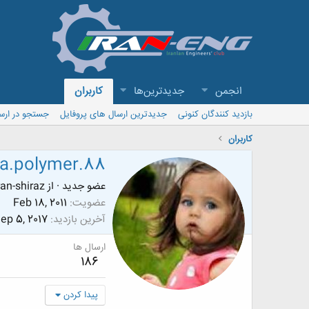
انجمن
جدیدترین‌ها
کاربران
بازدید کنندگان کنونی
جدیدترین ارسال های پروفایل
جستجو در ارس
کاربران
a.polymer.88
عضو جدید
·
از
ran-shiraz
عضویت
Feb 18, 2011
آخرین بازدید
ep 5, 2017
ارسال ها
186
پیدا کردن