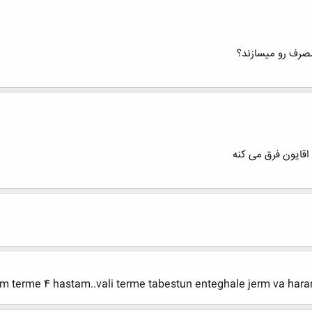
صرف رو میسازند؟
قایون فرق می کنه
 terme 4 hastam..vali terme tabestun enteghale jerm va harara