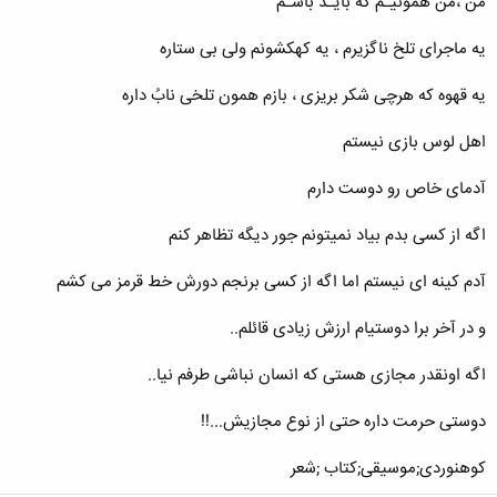
من ،من همونیـم که بایـد باشـم
یه ماجرای تلخ ناگزیرم ، یه کهکشونم ولی بی ستاره
یه قهوه که هرچی شکر بریزی ، بازم همون تلخی نابُ داره
اهل لوس بازی نیستم
آدمای خاص رو دوست دارم
اگه از کسی بدم بیاد نمیتونم جور دیگه تظاهر کنم
آدم کینه ای نیستم اما اگه از کسی برنجم دورش خط قرمز می کشم
و در آخر برا دوستیام ارزش زیادی قائلم..
اگه اونقدر مجازی هستی که انسان نباشی طرفم نیا..
دوستی حرمت داره حتی از نوع مجازیش...!!
کوهنوردی;موسیقی;کتاب ;شعر