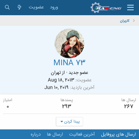
ورود
عضویت
کاربران
MINA 73
عضو جدید
·
از
تهران
عضویت
Aug 18, 2013
آخرین بازدید
Jun 10, 2019
ارسال ها
پسندها
امتیاز
0
293
267
پیدا کردن
ارسال های پروفایل
آخرین فعالیت
ارسال ها
درباره