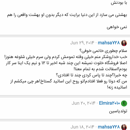
با بودنش
بهشتی می سازد از این دنیا برایت که دیگر بدون او بهشت واقعی را هم
نمی خواهی
Jun 29, 2014
mahsa728
سلام چطوری خانمی خوفی؟
خب خداروشکر منم خیلی وقته تمومش کردم ولی سرم خیلی شلوغه هنوز!
اصلا فروشگاه خلوت نمیشه این چند شبه اخیر تا 12 و نیم یک اینا سر کار
بودم!اسفالت شدم به تمام معنا!
چه خبرا؟چند تا پاس کردی چند تا افتادی؟
من که دوتا رو فعلا افتادم!تو روح این اساتید گستاخ!هر چی میکشم از
اساتیده زنه!
Jun 20, 2014
Elmira2010
E
تولدیاسین
Jun 18, 2014
mahsa728