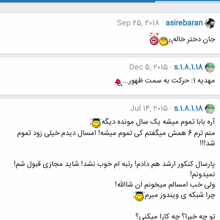
Sep 25, 2018
asirebaran
جان دختر خاله
Dec 5, 2015
s.1.8.1.18
مهدیه 1: حرکت به سمت ظهور...
Jul 14, 2015
s.1.8.1.18
آره بابا تموم میشه یک سال مونده دیگه
منم ترم 6 همش میگفتم کی تموم میشه! امسال دیدم خیلی زود تموم
شد!!!
پارسال کنکور ارشد هم دادم! رتبه ام خوب نشد! شاید مجازی قبول شم!
نمیدونم!
ولی خب امسالم میخونم ان شاالله!
چرا شبکه ی ویندوز میرم
تو چه خبرا؟ چه کارا میکنی؟