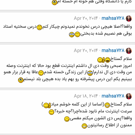
کارم یا دانشگاه وقتی هم خونه ام خسته ام
Apr 20, 2014
mahsa728
واقعا؟اصلا هیچی درس نخوندم نمیدونم چیکار کنم
درس سختیه استاد
بوقی هم نصیبم شده بدبختی
Apr 20, 2014
mahsa728
سلام گستاخ
امروز صبحی وقت دی ال داشتم اینترنت قطع بود حالا که اینترنت وصله
من وقت دی ال ندارم!
از این زندگی خسته شدم
عاقا یه قرار بزار همو
ببینیم یکم این درس پیشرفته رو بهم یاد بده هیچی بلد نیستم
Apr 18, 2014
mahsa728
سلام گستاخ
(اساسا از این کلمه خوشم میاد
)
سرعت اینترنت مام نابود شده!چرا؟چه خبره؟
واقعا؟پس دی الشون میکنم مغسی
ممنون از اطلاع رسانیتون