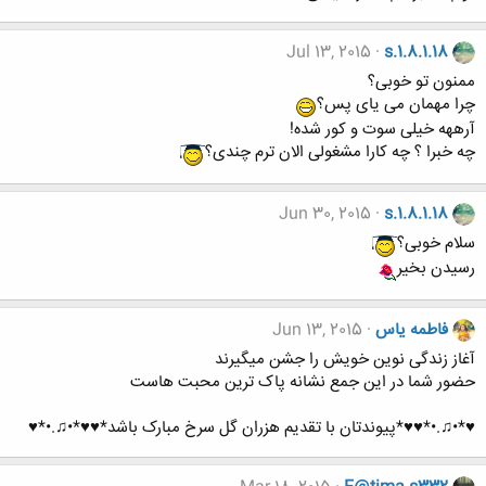
Jul 13, 2015
s.1.8.1.18
ممنون تو خوبی؟
چرا مهمان می یای پس؟
آرههه خیلی سوت و کور شده!
چه خبرا ؟ چه کارا مشغولی الان ترم چندی؟
Jun 30, 2015
s.1.8.1.18
سلام خوبی؟
رسیدن بخیر
فاطمه یاس
Jun 13, 2015
آغاز زندگی نوین خویش را جشن میگیرند
حضور شما در این جمع نشانه پاک ترین محبت هاست
♥*•♫.•*♥♥*پیوندتان با تقدیم هزران گل سرخ مبارک باشد*♥♥*•♫.•*♥