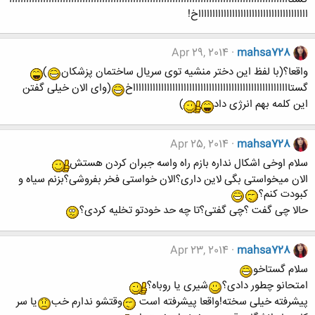
اااااااااااااااااااااااااااااااااااااااخ!
Apr 29, 2014
mahsa728
واقعا؟(با لفظ این دختر منشیه توی سریال ساختمان پزشکان
)
گستااااااااااااااااااااااااااااااااااااااااااااااااااااااااخ
(وای الان خیلی گفتن
این کلمه بهم انرژی داد
)
Apr 25, 2014
mahsa728
سلام اوخی اشکال نداره بازم راه واسه جبران کردن هستش
الان میخواستی بگی لاین داری؟الان خواستی فخر بفروشی؟بزنم سیاه و
کبودت کنم؟
حالا چی گفت ؟چی گفتی؟تا چه حد خودتو تخلیه کردی؟
Apr 23, 2014
mahsa728
سلام گستاخو
امتحانو چطور دادی؟
شیری یا روباه؟
پیشرفته خیلی سخته!واقعا پیشرفته است
وقتشو ندارم خب
یا سر