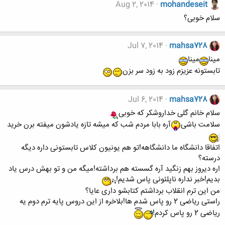
Aug 2, 2014
mohandeseit
سلام خوبی؟
Jul 7, 2014
mahsa728
مینا
مینا
تابستونه عزیزم زود به زود سر بزن
Jul 6, 2014
mahsa728
سلام خانم گلی خداروشکر که خوبی
سلامت باشی
آره بابا مردم شب که میشه تازه یادشون میفته برن خرید
اتفاقا دانشگاه ما دانشگاهه!تو هم یونیون کلاس تابستونی داره دیگه
درسته؟
اره دیروز بهم زنگید آره گسسته هم برداشته!میگه من و تو بهش درس یاد
بدیم!خبر نداره ناپلئونی پاس شدیم!
من این ترم انقلاب برداشتم کتابشو داری عایا؟
راستی ریاضی 2 رو پاس شدم ها!بلاخره از این دروس پایه ترم دوم یه
ریاضی 2 رو پاس کردم!