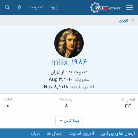
ورود
عضویت
کاربران
milix_1986
عضو جدید
·
از
تهران
عضویت
Aug 3, 2010
آخرین بازدید
Nov 8, 2018
ارسال ها
پسندها
امتیاز
0
8
23
پیدا کردن
ارسال های پروفایل
آخرین فعالیت
ارسال ها
درباره