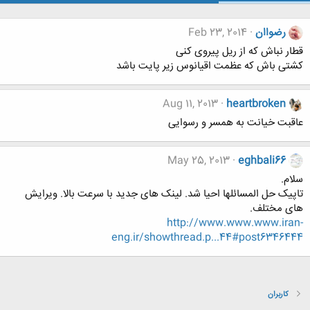
رضواان
Feb 23, 2014
قطار نباش که از ریل پیروی کنی
کشتی باش که عظمت اقیانوس زیر پایت باشد
Aug 11, 2013
heartbroken
عاقبت خیانت به همسر و رسوایی
May 25, 2013
eghbali66
سلام.
تاپیک حل المسائلها احیا شد. لینک های جدید با سرعت بالا. ویرایش
های مختلف.
http://www.www.www.iran-
eng.ir/showthread.p...44#post6346444
کاربران