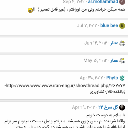
Sep 4, 2012
ar.mohammad
A
همه میگن خرابتم ولی من اوراقتم ، (غیر قابل تعمیر ) !!!
Jul 7, 2012
blue bee
B
عطار
Jun 14, 2012
عطار
May 16, 2012
Apr 30, 2012
Phyto
http://www.www.www.iran-eng.ir/showthread.php/367077-
زبانکده-تالار-کشاورزی
گل سرخ 22
Apr 29, 2012
با سلام به دوست خوبم
واقعا شرمنده ام ، من چون همیشه اینترنتم وصل نیست نمیتونم سر بزنم
انشاءالله شما هم موفق باشید من همیشه دعاگوی دوستان هستم