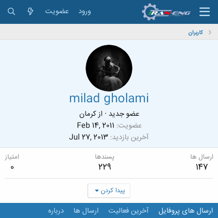
ورود
عضویت
کاربران
milad gholami
عضو جدید
·
از
كرمان
عضویت
Feb 14, 2011
آخرین بازدید
Jul 27, 2013
ارسال ها
پسندها
امتیاز
0
229
147
پیدا کردن
ارسال های پروفایل
آخرین فعالیت
ارسال ها
درباره