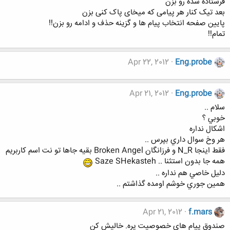
فرستاده شده رو بزن
بعد تیک کنار هر پیامی که میخای پاک کنی بزن
پایین صفحه انتخاب پیام ها و گزینه حذف و ادامه رو بزن!!
تمام!!
Apr 22, 2012
Eng.probe
Apr 21, 2012
Eng.probe
سلام ..
خوبي ؟
اشكال نداره
هر وخ سوال داري بپرس ..
فقط اينجا N_R و فرزانگان Broken Angel بقيه جاها تو نت اسم كاربريم
همه جا بدون استثنا .. Saze SHekasteh
دليل خاصي هم نداره ..
همين جوري خوشم اومده گذاشتم ..
Apr 21, 2012
f.mars
صندوق پیام های خصوصیت پره. خالیش کن