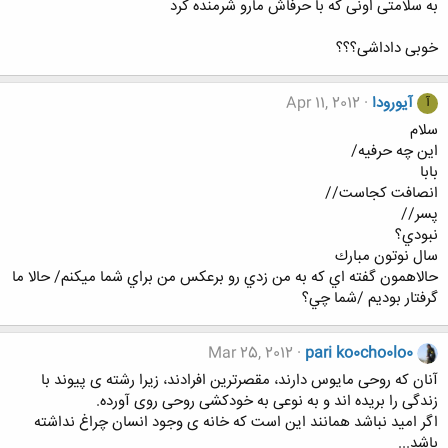
به سلامتی اونی که با حرفاش مارو شرمنده کرد
خوبی داداشی؟؟؟
آیورودا
Apr 11, 2012
آ
سلام
اين چه حرفيه/
بابا
انصافت كجاست//
پسر//
نبودي؟
سال نوتون مبارك
حالاهمون گفته اي كه به من زدي رو برعكس من براي شما ميكنم/ حالا ما
گرفتار بوديم /شما چي؟
Mar 25, 2012
pari ko0cho0lo0
آنان که روحی مایوس دارند، مقصرترین افرادند، زیرا رشته ی پیوند با
زندگی را بریده اند و به نوعی به خودکشی روحی روی آورده.
اگر امید نباشد همانند این است که خانه ی وجود انسان چراغ نداشته
باشد...