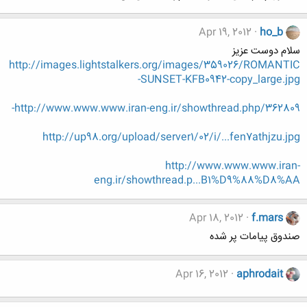
Apr 19, 2012
ho_b
سلام دوست عزیز
http://images.lightstalkers.org/images/359026/ROMANTIC
-SUNSET-KFB0942-copy_large.jpg
http://www.www.www.iran-eng.ir/showthread.php/362809-
http://up98.org/upload/server1/02/i/...fen7athjzu.jpg
http://www.www.www.iran-
eng.ir/showthread.p...B1%D9%88%D8%AA
Apr 18, 2012
f.mars
صندوق پیامات پر شده
Apr 16, 2012
aphrodait