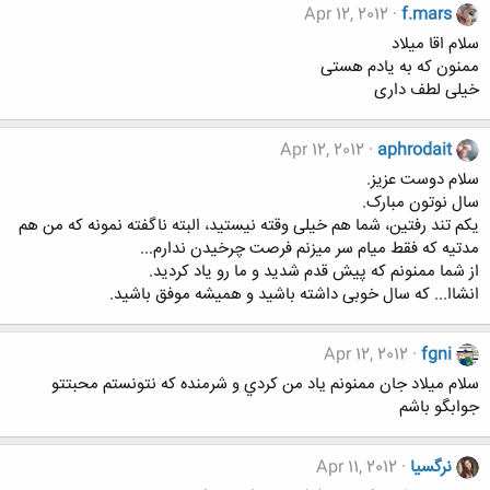
Apr 12, 2012
f.mars
سلام اقا میلاد
ممنون که به یادم هستی
خیلی لطف داری
Apr 12, 2012
aphrodait
سلام دوست عزیز.
سال نوتون مبارک.
یکم تند رفتین، شما هم خیلی وقته نیستید، البته ناگفته نمونه که من هم
مدتیه که فقط میام سر میزنم فرصت چرخیدن ندارم...
از شما ممنونم که پیش قدم شدید و ما رو یاد کردید.
انشاا... که سال خوبی داشته باشید و همیشه موفق باشید.
Apr 12, 2012
fgni
سلام ميلاد جان ممنونم ياد من كردي و شرمنده كه نتونستم محبتتو
جوابگو باشم
نرگسیا
Apr 11, 2012