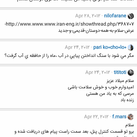
Apr 28, 2012
nilofarane
http://www.www.www.iran-eng.ir/showthread.php/368707-
عرض-سلام-به-همه-دوستان-قدیمی-و-جدید
Apr 24, 2012
pari ko0cho0lo0
مگر مي شود با سنگ انداختن پياپي در آب ،ماه را از حافظه ي آب گرفت؟
Apr 24, 2012
tititoti
سلام میلاد عزیز
امیدوارم خوب و خوش سلامت باشی
مرسی که به یاد من هستی
زنده باد
Apr 22, 2012
f.mars
سلام
برو تو قسمت کنترل پنل، بعد سمت راست پیام های دریافت شده و