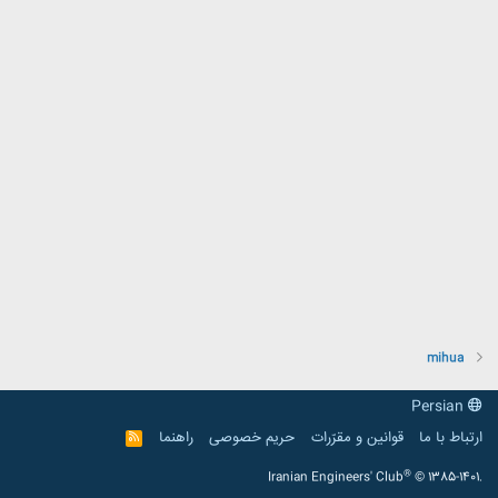
mihua
Persian
ارتباط با ما
قوانین و مقرّرات
حریم خصوصی
راهنما
R
S
S
®
Iranian Engineers' Club
© 1385-1401.