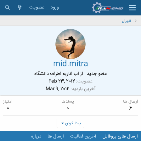
ورود
عضویت
کاربران
mid.mitra
عضو جدید
·
از
اب اناریه اطراف دانشگاه
عضویت
Feb 23, 2012
آخرین بازدید
Mar 9, 2012
ارسال ها
پسندها
امتیاز
0
0
6
پیدا کردن
ارسال های پروفایل
آخرین فعالیت
ارسال ها
درباره