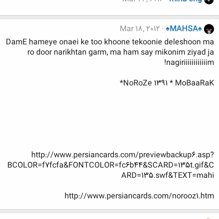
Mar 18, 2012
♠MAHSA♠
DamE hameye onaei ke too khoone tekoonie deleshoon ma
ro door narikhtan garm, ma ham say mikonim ziyad ja
nagiriiiiiiiiiiiim!
NoRoZe 1391 * MoBaaRaK*
http://www.persiancards.com/previewbackup6.asp?
BCOLOR=f7fcfa&FONTCOLOR=fc6b44&SCARD=135t.gif&C
ARD=135.swf&TEXT=mahi
http://www.persiancards.com/norooz1.htm