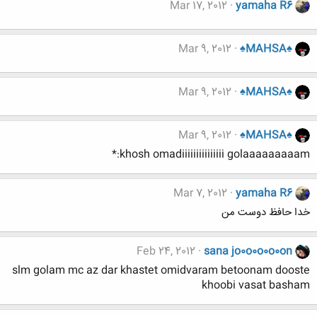
Mar 17, 2012
yamaha R6
Mar 9, 2012
♠MAHSA♠
Mar 9, 2012
♠MAHSA♠
Mar 9, 2012
♠MAHSA♠
khosh omadiiiiiiiiiiiiiii golaaaaaaaaam:*
Mar 7, 2012
yamaha R6
خدا حافظ دوست من
Feb 24, 2012
sana jo0o0o0o0on
slm golam mc az dar khastet omidvaram betoonam dooste
khoobi vasat basham