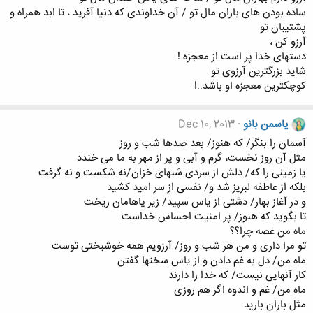
ساده بودن های باران مال تو / آن خداوندی که دنیا آفرید ، تا ابد همراه و
پشتیبان تو
آرزو کن ،
دستهای خدا پر است از معجزه !
شاید بزرگترین آرزوی تو
کوچکترین معجزه او باشد..!
یاسمن بانو
Dec 10, 2013
آسمان را بنگر/ که هنوز/ بعد صدها شب و روز
مثل آن روز نخست، گرم و آبی و پر از مهر به ما می خندد
یا زمینی را که/ دلش از سردی شبهای خزان/نه شکست و نه گرفت
بلکه از عاطفه لبریز شد و/ نفسی از سر امید کشید
و در آغاز بهار/ دشتی از یاس سپید/ زیر پاهامان ریخت
تا بگوید که هنوز/ پر امنیت احساس خداست
ماه من غصه چرا؟؟
تو مرا داری و من هر شب و روز/ آرزویم همه خوشبختی توست
ماه من/ دل به غم دادن و از یاس سخنها گفتن
کار آنهایی نیست/ که خدا را دارند
ماه من/ غم و اندوه اگر هم روزی
مثل باران بارید