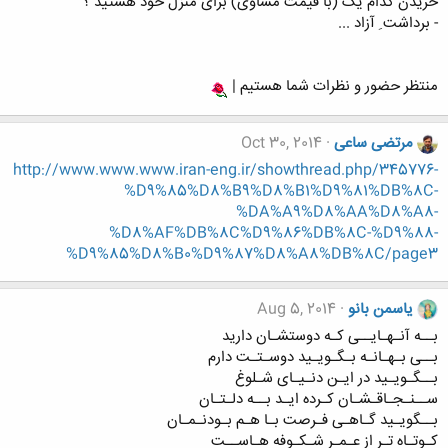
خریدن کدام یک (با قیمت مساوی) برای منزل خود هستید ؟
- برداشت ِ آزاد ...
منتظر حضور و نظرات شما هستیم |
مرتضی ساعی
Oct 30, 2014
http://www.www.www.iran-eng.ir/showthread.php/345776-
%D9%85%D8%B9%D8%B1%D9%81%DB%8C-
%DA%A9%D8%AA%D8%A8-
%D8%AF%DB%8C%D9%86%DB%8C-%D9%88-
%D9%85%D8%B0%D9%87%D8%A8%DB%8C/page3
یاسمن بانو
Aug 5, 2014
بــه آنـهـایــی کـه دوستشـان دارید
بــی بـهـانـه بـگـویـید دوسـتـت دارم
بــگـویـید در ایـن دنـیـای شـلوغ
ســنـجـاقـشـان کـرده ایـد بــه دلـتـان
بــگویـید گـاهـی فـرصت بـا هـم بـودنـمـان
کـوتـاه تـر از عـمـر شـکـوفه هـاســت