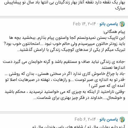
بهار یک نقطه دارد نقطه آغاز بهار زندگیتان بی انتها باد سال نو پیشاپیش
مبارک
یاسمن بانو
Feb 14, 2014
پیام همگانی:
این تاپیک بستن نمیدونستم کجا واستون پیام بذارم..ببخشید بچه ها
باید زودتر حالتون میپرسیدم ولی حالم خوب نبود ...امتحانتون خوب بود?
تبریک میگم از یکی از سدهای کوچیک زندگی با ارامش گذشتید..
-جاده ی زندگی نباید صاف و مستقیم باشد و گرنه خوابمان می گیرد دست
اندازها نعمتند
-باد با چراغ خاموش کاری ندارد اگر در سختی هستی ، بدان که روشنی …
-قدر تو به اندازه ی صبر توست ...و رازهایت ، نهفته در صبرهایت اصلا تو
آمده ای که صبر کنی !
-وقتی ناراحتید از اینكه به چیزی كه می خواستید نرسیدید ، محكم باشید
و خوشحال....خداوند در فكر چیز بهتری برای شماست...
یاسمن بانو
Feb 6, 2014
آرزو دارم بهاران مال تو / شاخه های یاس خندان مال تو