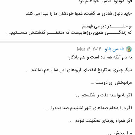
فردا دوباره "تلاش" خواهـم کرد
-باید دنبال شادی ها گشت، غمها خودشان ما را پیدا می کنند
-و چقــــــدر دیر می فهمیم
که زندگــــــی همین روزهاییست که منتظــــر گذشتنش هســتیم.. .
یاسمن بانو
Mar 16, 2014
به نام آنکه هم یاد است و هم یادگار
ﺩﯾﮕﺮ ﭼﯿﺰﯼ ﺑﻪ ﺗﺎﺭﯾﺦ ﺍﻧﻘﻀﺎﯼ ﺁﺭﺯﻭﻫﺎﯼ ﺍﯾﻦ ﺳﺎﻝ ﻫﻢ ﻧﻤﺎﻧﺪﻩ. . .
ﻣﺮﺍببخش ای دوست ....
ﺍﮔﺮ ﻧﺎﺧﻮﺍﺳﺘﻪ ﺩﻟﺖ ﺭﺍ ﺷﮑﺴﺘﻢ. . .
ﺍﮔﺮ ﺩﺭ ﺍﺯﺩﺣﺎﻡ ﺻﺪﺍﻫﺎﯼ ﺷﻬﺮ ﻧﺸﻨﯿﺪﻡ ﺻﺪﺍﯾﺖ ﺭﺍ. . .
ﺍﮔﺮ ﻫﻤﺮﺍﻩ ﺭﻭﺯﻫﺎﯼ ﻏﻤﮕﯿﻨﺖ ﻧﺒﻮﺩﻡ . . .
ﻣﺮﺍ ﺑﺒﺨﺶ. . .