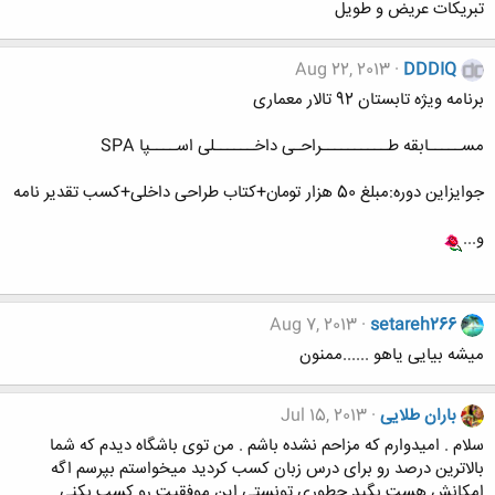
تبریکات عریض و طویل
Aug 22, 2013
DDDIQ
برنامه ویژه تابستان 92 تالار معماری
مســـــابقه طــــــــــراحـی داخــــــلی اســــپا SPA
جوایزاین دوره:مبلغ 50 هزار تومان+کتاب طراحی داخلی+کسب تقدیر نامه
و...
Aug 7, 2013
setareh266
میشه بیایی یاهو ......ممنون
باران طلایی
Jul 15, 2013
سلام . امیدوارم که مزاحم نشده باشم . من توی باشگاه دیدم که شما
بالاترین درصد رو برای درس زبان کسب کردید میخواستم بپرسم اگه
امکانش هست بگید چطوری تونستی این موفقیت رو کسب بکنی .