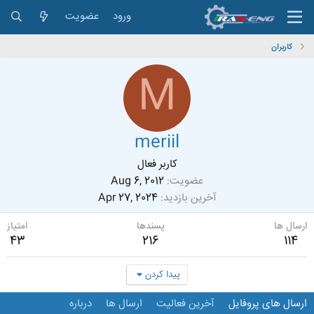
ورود
عضویت
کاربران
M
meriil
کاربر فعال
عضویت
Aug 6, 2012
آخرین بازدید
Apr 27, 2024
ارسال ها
پسندها
امتیاز
43
216
114
پیدا کردن
ارسال های پروفایل
آخرین فعالیت
ارسال ها
درباره