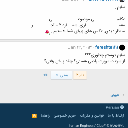
سلام .
عکاســـــــــــــی موضوعـــــــــــــــی
معمـــــــــــــــــــاری ِ شمـــاره 2 – آجــــــــــر
منتظر دیدن ِ عکس های زیبای شما هستیم .
Jan 13, 2013
fereshte1111
سلام دوستم چطوری؟؟؟
از سرعت مرورت راضی هستی؟ چقد پیش رفتی؟
آخر
1 از 2
بعدی
کاربران
Persian
ارتباط با ما
قوانین و مقرّرات
حریم خصوصی
راهنما
R
S
S
®
Iranian Engineers' Club
© 1385-1401.