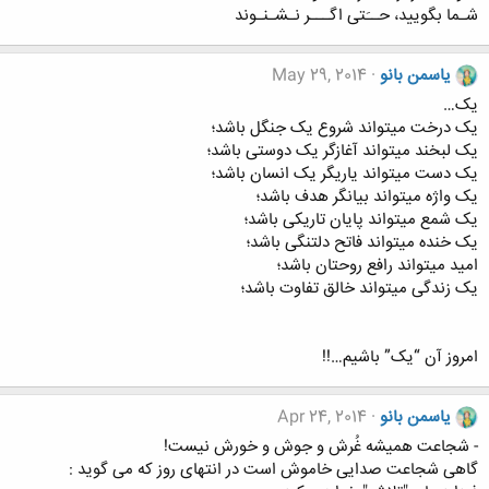
شـما بگویید، حــَتی اگـــر نـشـنـوند
یاسمن بانو
May 29, 2014
یک…
یک درخت میتواند شروع یک جنگل باشد؛
یک لبخند میتواند آغازگر یک دوستی باشد؛
یک دست میتواند یاریگر یک انسان باشد؛
یک واژه میتواند بیانگر هدف باشد؛
یک شمع میتواند پایان تاریکی باشد؛
یک خنده میتواند فاتح دلتنگی باشد؛
امید میتواند رافع روحتان باشد؛
یک زندگی میتواند خالق تفاوت باشد؛
امروز آن “یک” باشیم…!!
یاسمن بانو
Apr 24, 2014
- شجاعت همیشه غُرش و جوش و خورش نیست!
گاهی شجاعت صدایی خاموش است در انتهای روز که می گوید :