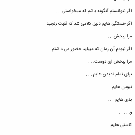
ﺍﮔﺮ ﻧﺘﻮﺍﻧﺴﺘﻢ ﺁﻧﮕﻮﻧﻪ ﺑﺎﺷﻢ ﮐﻪ ﻣﯿﺨﻮﺍﺳﺘﯽ. . .
ﺍﮔﺮ ﺧﺴﺘﮕﯽ ﻫﺎﯾﻢ ﺩﻟﯿﻞ ﮐﻼﻣﯽ ﺷﺪ ﮐﻪ ﻗﻠﺒﺖ ﺭﻧﺠﯿﺪ
ﻣﺮﺍ ﺑﺒﺨﺶ. . .
ﺍﮔﺮ ﻧﺒﻮﺩﻡ ﺁﻥ ﺯﻣﺎﻥ ﮐﻪ ﻣﯿﺒﺎﯾﺪ ﺣﻀﻮﺭ ﻣﯽ ﺩﺍﺷﺘﻢ
ﻣﺮﺍ ﺑﺒﺨﺶ ای دوست. . .
ﺑﺮﺍﯼ ﺗﻤﺎﻡ ﻧﺪﯾﺪﻥ ﻫﺎﯾﻢ . . .
ﻧﺒﻮﺩﻥ ﻫﺎﯾﻢ . . .
ﺑﺪﯼ ﻫﺎﯾﻢ . . .
ﻭ. . . . .
ﮐﺎﺳﺘﯽ ﻫﺎﯾﻢ . . .