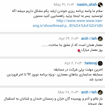
May 31, 2013
nasim_shsh
سلام ما واسه برنامه ریزی خوندن ارشد یکم مشکل داریم میشه اگه
تونستید یسر به اینجا بزنید راهنماییی کنید.ممنون
http://www.www.www.iran-
eng.ir/showthread.p...B1%D8%AA%D8%B1
Apr 24, 2013
arch 1 teh
معمار همان است که از عشق بنا ساخت........
روز معمار مبارک
Apr 6, 2013
helensj
اخرین مهلت برلی شرکت در مسابقه:
مسابقه مدلسازی بناهای معماری - ویژه برنامه نوروز 92 تا اخر فروردین
تمدید شد
Mar 28, 2013
arch 1 teh
باز عالم و آدم و پوسیده گان خزان و زمستان خندان و شتابان به استقبال
بهار میروند