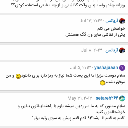
روزانه چقدر واسه زبان وقت گذاشتی و از چه منابعی استفاده کردی؟؟
آریاتس
Jul 13, 2013
خواهش می کنم
یکی از نقاشی های ون گگ هستش
آریاتس
Jul 8, 2013
Jul 5, 2013
yashajaaan
Y
سلام دوست عزیز اما این پست شما نیاز به رمز داره برای دانلود
و من
موفق نشدم
May 31, 2013
setareh266
سلام ممنون که به ما سر زدین میشه بازم با راهنماییاتون بیاین و
خوشحالمون کنید
"قدم به قدم تا ارشد93 قدم قدم پیش به سوی رتبه برتر "