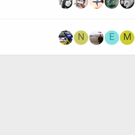
N
E
M