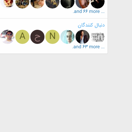
... and 66 more.
دنبال کنندگان
N
ح
A
... and 63 more.