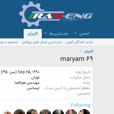
انجمن
جدیدترین‌ها
کاربران
بازدید کنندگان کنونی
جدیدترین ارسال های پروفایل
جستجو در ارس
کاربران
maryam 69
تاریخ تولد
Sep 25, 1990 (سن: 35)
محل سکونت
تهران
رشته
مهندسی هوافضا
مقطع تحصیلی یا آخرین مدرک
لیسانس
تحصیلی
Following