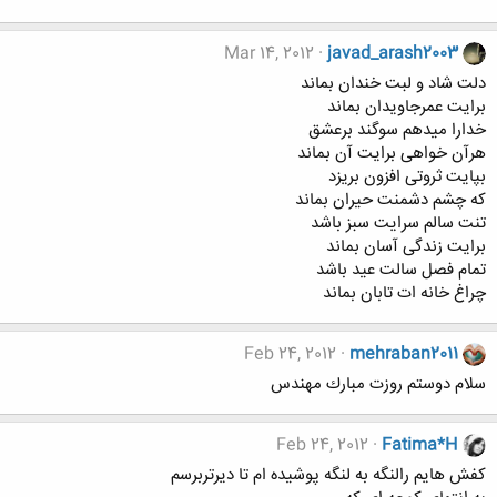
Mar 14, 2012
javad_arash2003
دلت شاد و لبت خندان بماند
برایت عمرجاویدان بماند
خدارا میدهم سوگند برعشق
هرآن خواهی برایت آن بماند
بپایت ثروتی افزون بریزد
که چشم دشمنت حیران بماند
تنت سالم سرایت سبز باشد
برایت زندگی آسان بماند
تمام فصل سالت عید باشد
چراغ خانه ات تابان بماند
Feb 24, 2012
mehraban2011
سلام دوستم روزت مبارك مهندس
Feb 24, 2012
Fatima*H
کفش هایم رالنگه به لنگه پوشیده ام تا دیرتربرسم