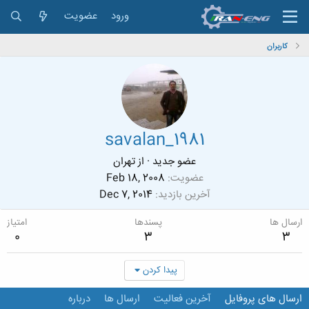
ورود
عضویت
کاربران
savalan_1981
عضو جدید
·
از
تهران
عضویت
Feb 18, 2008
آخرین بازدید
Dec 7, 2014
ارسال ها
پسندها
امتیاز
0
3
3
پیدا کردن
ارسال های پروفایل
آخرین فعالیت
ارسال ها
درباره