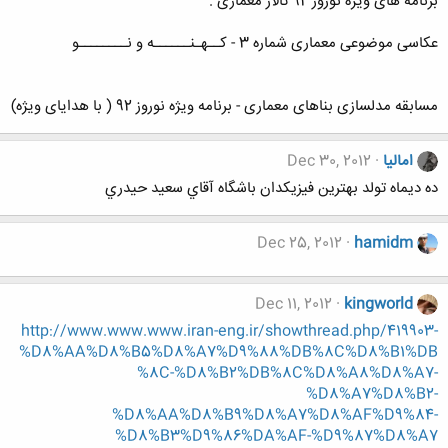
برنامه های ویژه نوروز 92 تالار معماری .
عکاسی موضوعی معماری شماره 3 - کــهـنــــــه و نــــــــو
مسابقه مدلسازی بناهای معماری - برنامه ویژه نوروز 92 ( با هدایای ویژه)
امالیا
Dec 30, 2012
ده ديماه تولد بهترين فيزيكدان باشگاه آقاي سعيد حيدري
Dec 25, 2012
hamidm
Dec 11, 2012
kingworld
http://www.www.www.iran-eng.ir/showthread.php/419903-
%D8%AA%D8%B5%D8%A7%D9%88%DB%8C%D8%B1%DB
%8C-%D8%B2%DB%8C%D8%A8%D8%A7-
%D8%A7%D8%B2-
%D8%AA%D8%B9%D8%A7%D8%AF%D9%84-
%D8%B3%D9%86%DA%AF-%D9%87%D8%A7