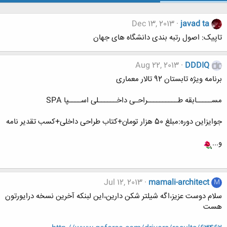
Dec 13, 2013
javad ta
تاپیک: اصول رتبه بندی دانشگاه های جهان
Aug 22, 2013
DDDIQ
برنامه ویژه تابستان 92 تالار معماری
مســـــابقه طــــــــــراحـی داخــــــلی اســــپا SPA
جوایزاین دوره:مبلغ 50 هزار تومان+کتاب طراحی داخلی+کسب تقدیر نامه
و...
Jul 12, 2013
mamali-architect
M
سلام دوست عزیز،اگه شیلتر شکن دارین،این لبنکه آخرین نسخه درایورتون
هست