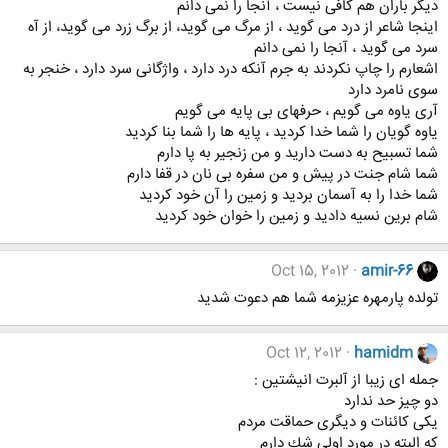
دیگر باران هم کافی نیست ، آنجا را نمی دانم
اینجا شاعر از درد می گوید ، از مرگ می گوید، از برگ زرد می گوید، از آه
سرد می گوید ، آنجا را نمی دانم
اشعارم را چاپ نکردند به جرم آنکه درد دارد ، واژگانی سرد دارد ، خنجر به
سوی نامرد دارد
آری یاوه می گویم ، حرفهای بی پایه می گویم
یاوه گویان را شما خدا کردید ، پایه ها را شما بنا کردید
شما تسبیح به دست دارید و من زنجیر به پا دارم
شما شام جنت در پیش و من سفره بی نان در قفا دارم
شما خدا را به آسمان بردید و زمین را آن خود کردید
شام برین نسیه دادید و زمین را خوان خود کردید
Oct 15, 2012
amir-66
تولده پارمهره عزیزمه شما هم دعوت شدید
Oct 12, 2012
hamidm
جمله ای زیبا از آلبرت انیشتین :
دو چیز حد ندارد
یكی كائنات و دیگری حماقت مردم
كه البته در مورد اولی شك دارم