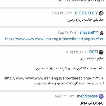
تو رو خدا برای سلامتیش دعا کنید
Sep 24, 2012
G E O L O G Y
حقایقی جالب درباره زمین
Sep 17, 2012
shayan133
http://www.www.www.iran-eng.ir/showthread.php/403962
Aug 23, 2012
DOZI
سلام دوسته عزیز
اگه دوست داشتین به این تاپیک سربزنید ممنون
http://www.www.www.iran-eng.ir/showthread.php/397996-
تصاویر-و-مطالب-تکان-دهنده-خوردن-جنین-در-چین
Aug 13, 2012
mehdipesse
M
رموز فروش موفق