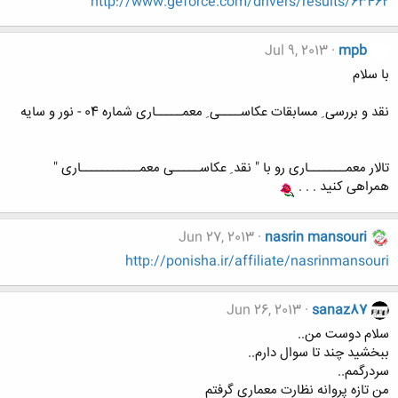
http://www.geforce.com/drivers/results/63462
Jul 9, 2013
mpb
با سلام
نقد و بررسی ِ مسابقات عکاســــی ِ معمـــــاری شماره 04 - نور و سایه
تالار معمـــــــاری رو با " نقد ِ عکاســـــی معمـــــــــــاری "
همراهی کنید . . .
Jun 27, 2013
nasrin mansouri
http://ponisha.ir/affiliate/nasrinmansouri
Jun 26, 2013
sanaz87
سلام دوست من..
ببخشید چند تا سوال دارم..
سردرگمم..
من تازه پروانه نظارت معماری گرفتم