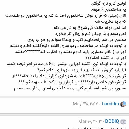
اولین کارو تازه گرفتم.
یه ساختمون 6 طبقه.
الان زمینی که قراره توش ساختمون احداث شه یه ساختمون دو طبقست
که باید تخریب شه
اما نمی دونم مالک کی شروع به کار می کنه...
نمی دونم باید چیکار کنم و روال کار چطوره...
ممنون می شم راهنماییم کنید و چندتا سوالم رو جواب بدی...
با توجه به اینکه هر ساختمونی دو سری نقشه داره(نقشه نظام و نقشه
اجرایی) ناظر معماری باید کدوم نقشه رو نظارت کنه؟؟؟؟؟؟؟؟نقشه
اجرایی یا نقشه نظام؟؟؟
با توجه به اینکه توی نقشه اجرایی بیشتر از 60 درصد در نظر گرفته شده،
آیا باید گزارش اضافه زیربنا رو به شهرداری اعلام کنم؟
گزارش دادن چطوره؟؟؟؟باید به شهرداری گزارش داد یا به نظام؟؟؟آیا
گزارش فرم خاصی داره؟؟؟؟این فرمارو رو از کجا باید تهیه کرد؟؟؟
ممنون می شم راهنماییم کنی...به خدا خیلی استرس دارمممممممم
May 30, 2013
hamidm
Mar 10, 2013
DDDIQ