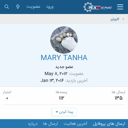
ورود
عضویت
کاربران
MARY TANHA
عضو جدید
عضویت
May 8, 2012
آخرین بازدید
Jan 13, 2016
ارسال ها
پسندها
امتیاز
0
112
135
پیدا کردن
ارسال های پروفایل
آخرین فعالیت
ارسال ها
درباره