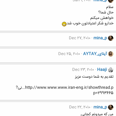
Jan 1, 2011
mina_p
سلام
حال شما؟
خواهش ميكنم
خدارو شكر اعتيادتون خوب شد
Dec 27, 2010
mina_p
آیتای_AYTAY
Dec 25, 2010
Dec 23, 2010
Haaji
تقدیم به شما دوست عزیز
http://www.www.www.iran-eng.ir/showthread.p...نی?
p=2993665
Dec 22, 2010
mina_p
من كه ميدونم كجايي