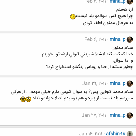
Feb 6, 2011
mina_p
اره هستم
چرا هيچ كس سوالمو بلد نيست
به هرحال ممنون لطف كردي
Feb 6, 2011
mina_p
سلام ممنون
خدا كمكت كنه ايشالا شيريني قبولي ارشدتو بخوريم
و اما سوال:
چطور ميشه از حنا و روناس رنگشو استخراج كرد؟
Jan 31, 2011
mina_p
سلام محمد كجايي پس؟ يه سوال شيمي دارم خيلي مهمه.... از هركي
ميپرسم بلد نيست از پيرجو هم پرسيدم اصلا جوابمو نداد
Jan 27, 2011
mina_p
Jan 14, 2011
afshin-18