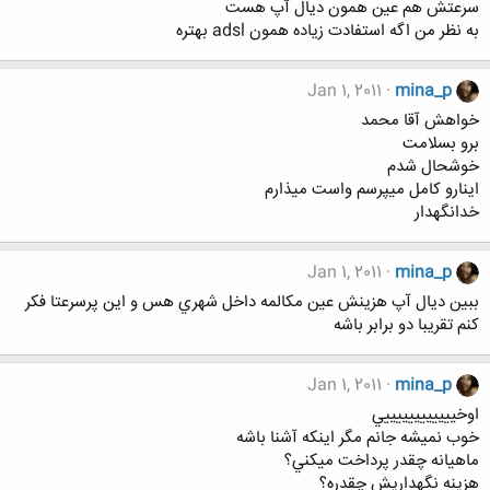
سرعتش هم عين همون ديال آپ هست
به نظر من اگه استفادت زياده همون adsl بهتره
Jan 1, 2011
mina_p
خواهش آقا محمد
برو بسلامت
خوشحال شدم
اينارو كامل ميپرسم واست ميذارم
خدانگهدار
Jan 1, 2011
mina_p
ببين ديال آپ هزينش عين مكالمه داخل شهري هس و اين پرسرعتا فكر
كنم تقريبا دو برابر باشه
Jan 1, 2011
mina_p
اوخييييييييييييي
خوب نميشه جانم مگر اينكه آشنا باشه
ماهيانه چقدر پرداخت ميكني؟
هزينه نگهداريش چقدره؟