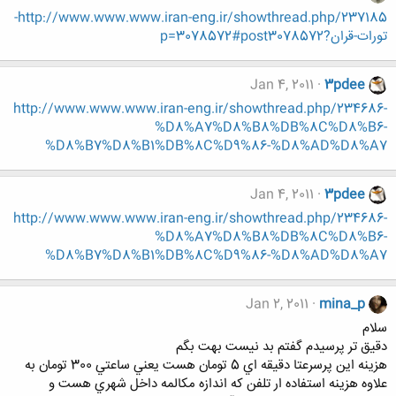
http://www.www.www.iran-eng.ir/showthread.php/237185-
تورات-قران?p=3078572#post3078572
Jan 4, 2011
3pdee
http://www.www.www.iran-eng.ir/showthread.php/234686-
%D8%A7%D8%B8%DB%8C%D8%B6-
%D8%B7%D8%B1%DB%8C%D9%86-%D8%AD%D8%A7
Jan 4, 2011
3pdee
http://www.www.www.iran-eng.ir/showthread.php/234686-
%D8%A7%D8%B8%DB%8C%D8%B6-
%D8%B7%D8%B1%DB%8C%D9%86-%D8%AD%D8%A7
Jan 2, 2011
mina_p
سلام
دقيق تر پرسيدم گفتم بد نيست بهت بگم
هزينه اين پرسرعتا دقيقه اي 5 تومان هست يعني ساعتي 300 تومان به
علاوه هزينه استفاده ار تلفن كه اندازه مكالمه داخل شهري هست و