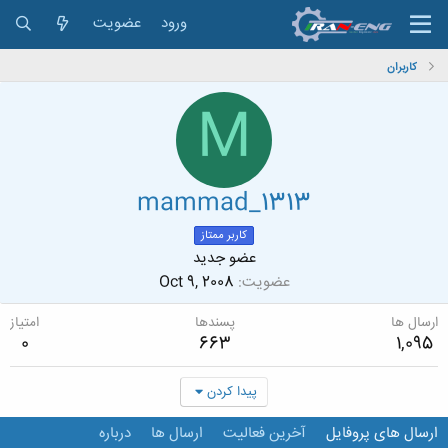
ورود
عضویت
کاربران
M
mammad_1313
کاربر ممتاز
عضو جدید
عضویت
Oct 9, 2008
ارسال ها
پسندها
امتیاز
0
663
1,095
پیدا کردن
ارسال های پروفایل
آخرین فعالیت
ارسال ها
درباره