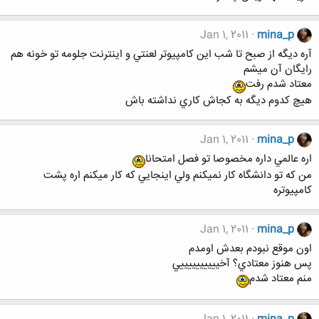
Jan 1, 2011
mina_p
آره ديگه از صبح تا شب اين كامپيوتر لعنتي و اينترنت جلومه تو خونه هم
رايگان آن ميشم
معتاد شدم رفت
هيچ كدوم ديگه به كجاش كاري نداشته باش
Jan 1, 2011
mina_p
اره عالمي داره مخصوصا تو فصل امتحانا
من كه تو دانشگاه كار نميكنم ولي اينجايي كه كار ميكنم اره پشت
كامپيوتره
Jan 1, 2011
mina_p
اون موقع نبودم بعدش اومدم
پس هنوز معتادي؟ آخييييييييييي
منم معتاد شدم