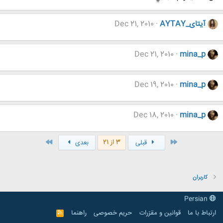
آیتای_AYTAY
Dec 21, 2010
Dec 21, 2010
mina_p
Dec 19, 2010
mina_p
Dec 18, 2010
mina_p
اول
آخر
3 از 21
قبلی
بعدی
کاربران
Persian
ارتباط با ما
قوانین و مقرّرات
حریم خصوصی
راهنما
R
S