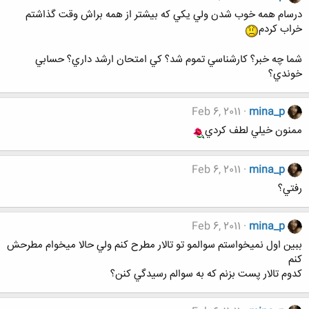
درسام همه خوب شدن ولي يكي كه بيشتر از همه براش وقت گذاشتم
خراب كردم
شما چه خبر؟ كارشناسي تموم شد؟ كي امتحان ارشد داري؟ حسابي
خوندي؟
Feb 6, 2011
mina_p
ممنون خيلي لطف كردي
Feb 6, 2011
mina_p
رفتي؟
Feb 6, 2011
mina_p
ببين اول نميخواستم سوالمو تو تالار مطرح كنم ولي حالا ميخوام مطرحش
كنم
كدوم تالار پست بزنم كه به سوالم رسيدگي كنن؟