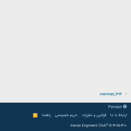
mammad_1313
Persian
ارتباط با ما
قوانین و مقرّرات
حریم خصوصی
راهنما
R
S
S
®
Iranian Engineers' Club
© 1385-1401.